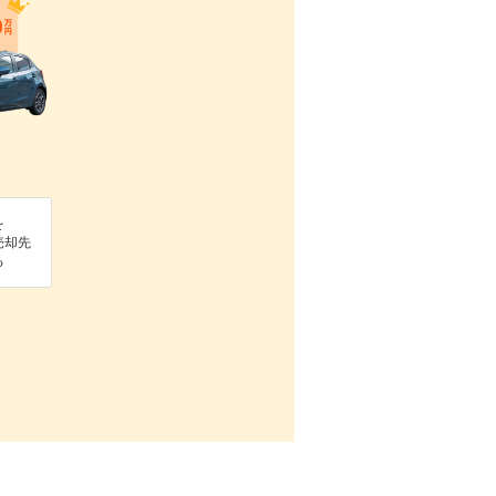
を
売却先
る