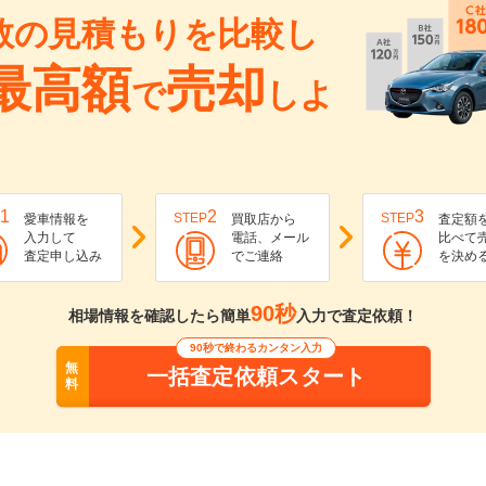
数の見積もりを比較し
最高額
売却
で
しよ
1
2
3
STEP
STEP
愛車情報を
買取店から
査定額
入力して
電話、メール
比べて
査定申し込み
でご連絡
を決め
90秒
相場情報を確認したら簡単
入力で査定依頼！
90秒で終わるカンタン入力
無
一括査定依頼スタート
料