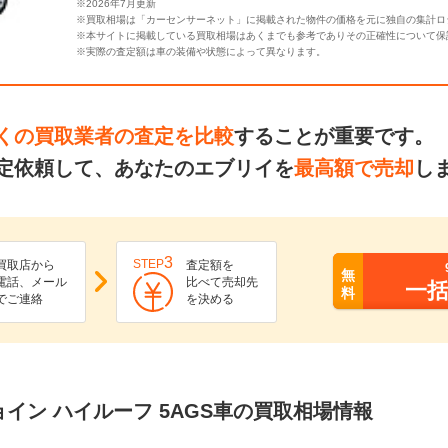
※2026年7月更新
※買取相場は「カーセンサーネット」に掲載された物件の価格を元に独自の集計ロ
※本サイトに掲載している買取相場はあくまでも参考でありその正確性について保
※実際の査定額は車の装備や状態によって異なります。
くの買取業者の査定を比較
することが重要です。
定依頼して、あなたのエブリイを
最高額で売却
し
3
STEP
買取店から
査定額を
無
電話、メール
比べて売却先
一
料
でご連絡
を決める
ジョイン ハイルーフ 5AGS車の買取相場情報