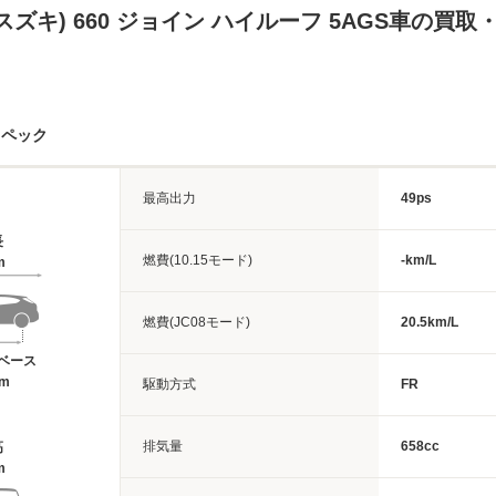
スズキ) 660 ジョイン ハイルーフ 5AGS車の買
スペック
最高出力
49ps
長
燃費(10.15モード)
-km/L
m
燃費(JC08モード)
20.5km/L
ベース
4m
駆動方式
FR
排気量
658cc
高
m