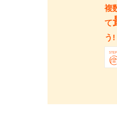
複
て
う!
STEP