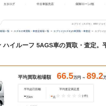
カタログ
中古車販売店
保険/ローン/他
エブリイ（スズキ） 660 ジョ
相場一覧
スズキの車買取・車査定相場一覧
エブリイ(スズキ)の車買取・車査定
エブリイ(
イン ハイルーフ 5AGS車の買取・査定
66.5
89.2
平均買取相場額
万円
～
平均走行距離
平均査定満足度
-
-
(-件)
万km
点