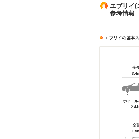
エブリイ(
参考情報
エブリイの基本
全
3.4
ホイール
2.4
全
1.9