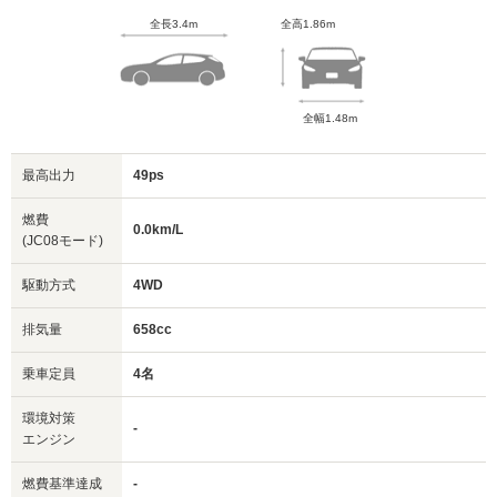
全長3.4m
全高1.86m
全幅1.48m
最高出力
49ps
燃費
0.0km/L
(JC08モード)
駆動方式
4WD
排気量
658cc
乗車定員
4名
環境対策
-
エンジン
燃費基準達成
-