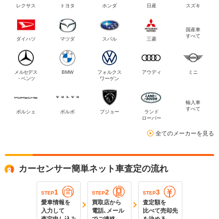
レクサス
トヨタ
ホンダ
日産
スズキ
国産車
すべて
ダイハツ
マツダ
スバル
三菱
メルセデス
BMW
フォルクス
アウディ
ミニ
・ベンツ
ワーゲン
輸入車
すべて
ポルシェ
ボルボ
プジョー
ランド
ローバー
全てのメーカーを見る
カーセンサー簡単ネット車査定の流れ
1
2
3
STEP
STEP
STEP
愛車情報を
買取店から
査定額を
入力して
電話､メール
比べて売却先