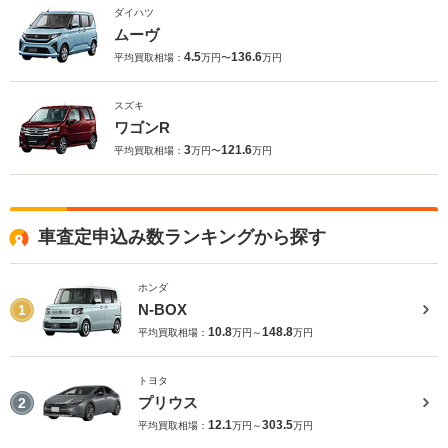
ダイハツ
ムーヴ
4.5
136.6
平均買取相場：
万円〜
万円
スズキ
ワゴンR
3
121.6
平均買取相場：
万円〜
万円
車査定申込み数ランキングから探す
ホンダ
N-BOX
1
10.8
148.8
平均買取相場：
万円～
万円
トヨタ
プリウス
2
12.1
303.5
平均買取相場：
万円～
万円