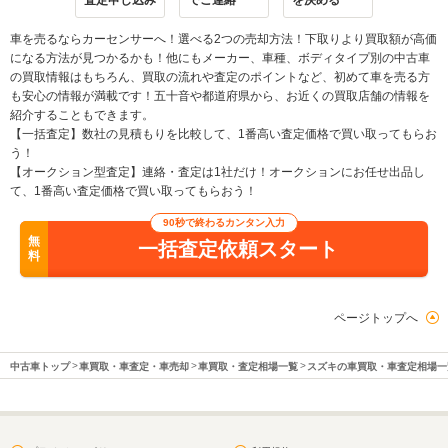
査定申し込み
でご連絡
を決める
車を売るならカーセンサーへ！選べる2つの売却方法！下取りより買取額が高価
になる方法が見つかるかも！他にもメーカー、車種、ボディタイプ別の中古車
の買取情報はもちろん、買取の流れや査定のポイントなど、初めて車を売る方
も安心の情報が満載です！五十音や都道府県から、お近くの買取店舗の情報を
紹介することもできます。
【一括査定】数社の見積もりを比較して、1番高い査定価格で買い取ってもらお
う！
【オークション型査定】連絡・査定は1社だけ！オークションにお任せ出品し
て、1番高い査定価格で買い取ってもらおう！
90秒で終わるカンタン入力
無
一括査定依頼スタート
料
ページトップへ
中古車トップ
車買取・車査定・車売却
車買取・査定相場一覧
スズキの車買取・車査定相場一