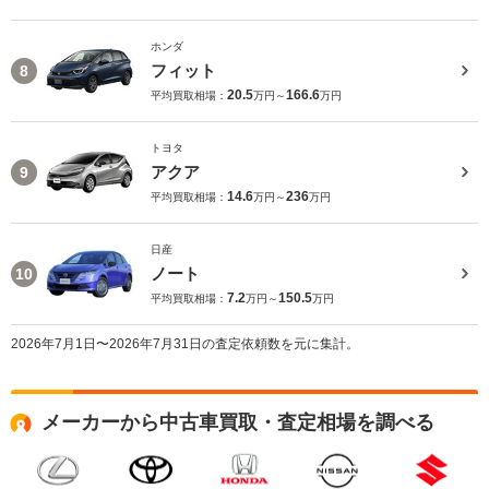
ホンダ
フィット
8
20.5
166.6
平均買取相場：
万円～
万円
トヨタ
アクア
9
14.6
236
平均買取相場：
万円～
万円
日産
ノート
10
7.2
150.5
平均買取相場：
万円～
万円
2026年7月1日〜2026年7月31日の査定依頼数を元に集計。
メーカーから中古車買取・査定相場を調べる