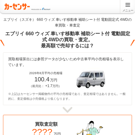
メニュー
エブリイ（スズキ） 660 ウィズ 車いす移動車 補助シート付 電動固定式 4WDの
車買取・車査定
エブリイ 660 ウィズ 車いす移動車 補助シート付 電動固定
式 4WDの買取・査定。
最高額で売却するには？
買取相場算出には参照データが少ないため中古車平均小売相場を表示し
ています。
2026年8月平均小売相場
100.4
万円
+1.7
（前月比：
万円）
※上記はカーセンサー掲載物件の平均小売相場であり、査定相場ではありません。一般
的に、査定価格は小売価格より低くなります。
買取査定額
????
万円