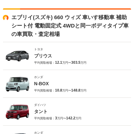
エブリイ(スズキ) 660 ウィズ 車いす移動車 補助
シート付 電動固定式 4WDと同一ボディタイプ車
の車買取・査定相場
トヨタ
プリウス
12.1
303.5
平均買取相場：
万円〜
万円
ホンダ
N-BOX
10.8
148.8
平均買取相場：
万円〜
万円
ダイハツ
タント
3
142.2
平均買取相場：
万円〜
万円
ホンダ