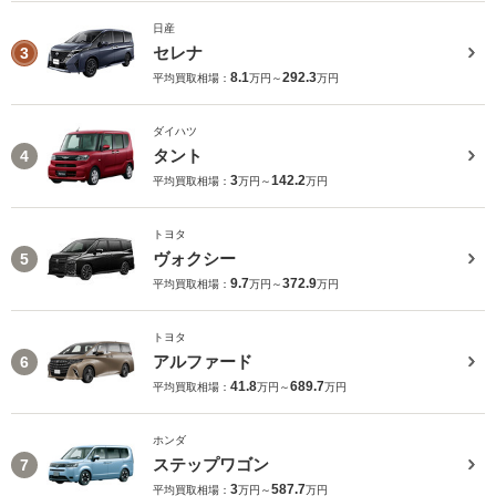
日産
セレナ
3
8.1
292.3
平均買取相場：
万円～
万円
ダイハツ
タント
4
3
142.2
平均買取相場：
万円～
万円
トヨタ
ヴォクシー
5
9.7
372.9
平均買取相場：
万円～
万円
トヨタ
アルファード
6
41.8
689.7
平均買取相場：
万円～
万円
ホンダ
ステップワゴン
7
3
587.7
平均買取相場：
万円～
万円