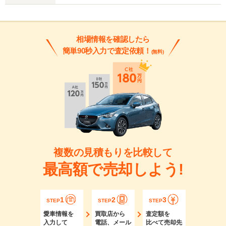
相場情報を確認したら
簡単90秒入力で査定依頼！
(無料)
複数の見積もりを比較して
最高額で売却しよう!
1
2
3
STEP
STEP
STEP
愛車情報を
買取店から
査定額を
入力して
電話、メール
比べて売却先