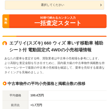
選択してください
90
秒で終わるカンタン入力
無
一括査定スタート
料
エブリイ(スズキ) 660 ウィズ 車いす移動車 補助
シート付 電動固定式 4WDの小売相場情報
あなたの愛車を査定する時、買取業者は中古車小売相場を参考にします。
より高額な査定金額を引き出すために、国内最大級の中古車物件掲載数を持
つカーセンサーで最新の中古車小売相場を確認して、愛車を売却する最適な
タイミングを見極めましょう。
中古車物件の平均小売価格と掲載台数の推移
平均価格
100.4万円
前月比
+1.7万円