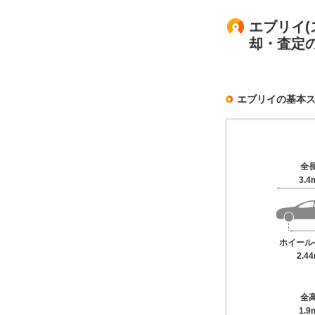
エブリイ(ス
却・査定
エブリイの基本
全
3.4
ホイール
2.4
全
1.9