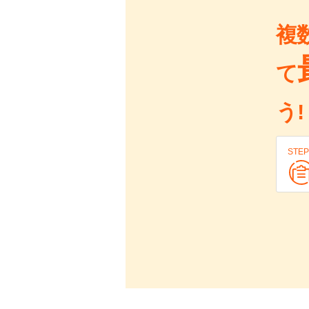
複
て
う!
STEP