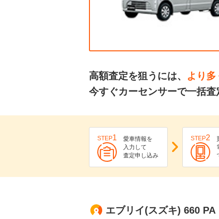
高額査定を狙うには、
より多
今すぐカーセンサーで一括査
1
2
STEP
STEP
愛車情報を
入力して
査定申し込み
エブリイ(スズキ) 660 