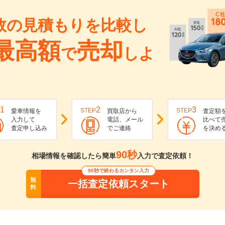
数の見積もりを比較し
最高額
売却
で
しよ
1
2
3
STEP
STEP
愛車情報を
買取店から
査定額
入力して
電話、メール
比べて
査定申し込み
でご連絡
を決め
90秒
相場情報を確認したら簡単
入力で査定依頼！
90秒で終わるカンタン入力
無
一括査定依頼スタート
料