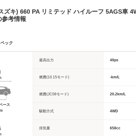
ズキ) 660 PA リミテッド ハイルーフ 5AGS車 
の参考情報
スペック
最高出力
49ps
長
燃費(10.15モード)
-km/L
m
燃費(JC08モード)
20.2km/L
ベース
4m
駆動方式
4WD
排気量
658cc
高
m