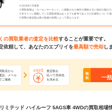
※2026年7月更新
※買取相場は「カーセンサーネット」に掲載された物件の価格を元に独自の集計ロ
※本サイトに掲載している買取相場はあくまでも参考でありその正確性について保
※実際の査定額は車の装備や状態によって異なります。
くの買取業者の査定を比較
することが重要です。
定依頼して、あなたのエブリイを
最高額で売却
し
3
STEP
買取店から
査定額を
無
電話、メール
比べて売却先
一
料
でご連絡
を決める
PA リミテッド ハイルーフ 5AGS車 4WDの買取相場