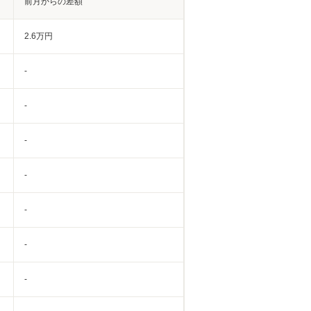
前月からの差額
2.6万円
-
-
-
-
-
-
-