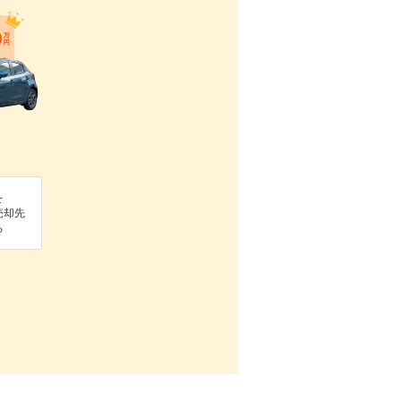
を
売却先
る