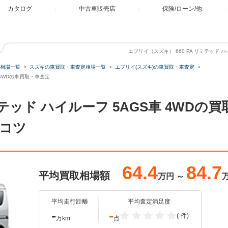
カタログ
中古車販売店
保険/ローン/他
エブリイ（スズキ） 660 PA リミテッド 
相場一覧
スズキの車買取・車査定相場一覧
エブリイ(スズキ)の車買取・車査定
車 4WDの車買取・車査定
リミテッド ハイルーフ 5AGS車 4WD
コツ
64.4
84.7
平均買取相場額
万円
～
平均走行距離
平均査定満足度
-
-
(-件)
万km
点