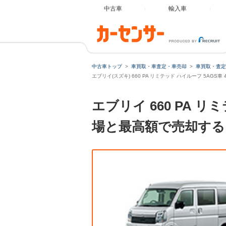
中古車
輸入車
中古車トップ
車買取・車査定・車売却
車買取・査定
エブリイ(スズキ) 660 PA リミテッド ハイルーフ 5AGS
エブリイ 660 PA 
場と最高額で売却する