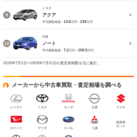
トヨタ
アクア
9
14.6
236
平均買取相場：
万円～
万円
日産
ノート
10
7.2
150.5
平均買取相場：
万円～
万円
2026年7月1日〜2026年7月31日の査定依頼数を元に集計。
メーカーから中古車買取・査定相場を調べる
レクサス
トヨタ
ホンダ
日産
スズキ
国産車
すべて
ダイハツ
マツダ
スバル
三菱