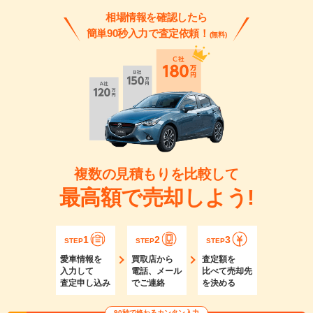
相場情報を確認したら
簡単90秒入力で査定依頼！
(無料)
複数の見積もりを比較して
最高額で売却しよう!
1
2
3
STEP
STEP
STEP
愛車情報を
買取店から
査定額を
入力して
電話、メール
比べて売却先
査定申し込み
でご連絡
を決める
90秒で終わるカンタン入力