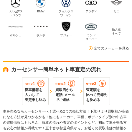
メルセデス
BMW
フォルクス
アウディ
ミニ
・ベンツ
ワーゲン
輸入車
すべて
ポルシェ
ボルボ
プジョー
ランド
ローバー
全てのメーカーを見る
カーセンサー簡単ネット車査定の流れ
1
2
3
STEP
STEP
STEP
愛車情報を
買取店から
査定額を
入力して
電話､メール
比べて売却先
査定申し込み
でご連絡
を決める
車を売るならカーセンサーへ！選べる2つの売却方法！下取りより買取額が高価
になる方法が見つかるかも！他にもメーカー、車種、ボディタイプ別の中古車
の買取情報はもちろん、買取の流れや査定のポイントなど、初めて車を売る方
も安心の情報が満載です！五十音や都道府県から、お近くの買取店舗の情報を