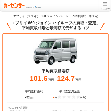
メニュー
エブリイ（スズキ） 660 ジョイン ハイルーフの車買取・車査定
エブリイ 660 ジョイン ハイルーフの買取・査定。
平均買取相場と最高額で売却するコツ
平均買取相場額
101.6
124.7
万円～
万円
平均走行距離
平均査定満足度
-
-
(-件)
万km
点
※2026年7月更新