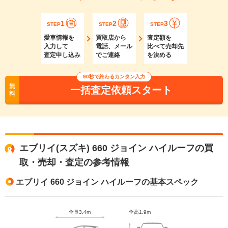
1
2
3
STEP
STEP
STEP
愛車情報を
買取店から
査定額を
入力して
電話、メール
比べて売却先
査定申し込み
でご連絡
を決める
90秒で終わるカンタン入力
無
一括査定依頼スタート
料
エブリイ(スズキ) 660 ジョイン ハイルーフの買
取・売却・査定の参考情報
エブリイ 660 ジョイン ハイルーフの基本スペック
全長3.4m
全高1.9m