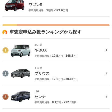
ワゴンR
3
121.6
平均買取相場：
万円〜
万円
車査定申込み数ランキングから探す
ホンダ
N-BOX
1
10.8
148.8
平均買取相場：
万円～
万円
トヨタ
プリウス
2
12.1
303.5
平均買取相場：
万円～
万円
日産
セレナ
3
8.1
292.3
平均買取相場：
万円～
万円