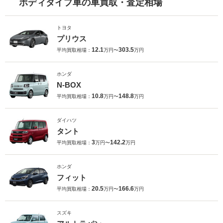
ボディタイプ車の車買取・査定相場
トヨタ
プリウス
12.1
303.5
平均買取相場：
万円〜
万円
ホンダ
N-BOX
10.8
148.8
平均買取相場：
万円〜
万円
ダイハツ
タント
3
142.2
平均買取相場：
万円〜
万円
ホンダ
フィット
20.5
166.6
平均買取相場：
万円〜
万円
スズキ