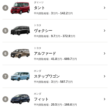
ダイハツ
タント
4
3
142.2
平均買取相場：
万円～
万円
トヨタ
ヴォクシー
5
9.7
372.9
平均買取相場：
万円～
万円
トヨタ
アルファード
6
41.8
689.7
平均買取相場：
万円～
万円
ホンダ
ステップワゴン
7
3
587.7
平均買取相場：
万円～
万円
ホンダ
フィット
8
20.5
166.6
平均買取相場：
万円～
万円