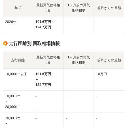
最新買取価格相
1ヶ月前の買取
年式
前月からの差額
場
価格相場
2026年
101.6万円～
-
-
124.7万円
走行距離別 買取相場情報
最新買取価格相
1ヶ月前の買取
走行距離
前月からの差額
場
価格相場
10,000km以下
101.6万円
-
±0万円
～
124.7万円
10,001km
-
-
-
~
20,000km
20,001km
-
-
-
~