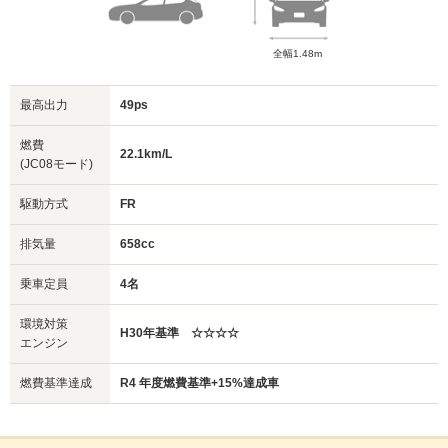
全幅1.48m
最高出力
49ps
燃費
22.1km/L
(JC08モード)
駆動方式
FR
排気量
658cc
乗車定員
4名
環境対策
H30年基準 ☆☆☆☆
エンジン
燃費基準達成
R4 年度燃費基準+15%達成車