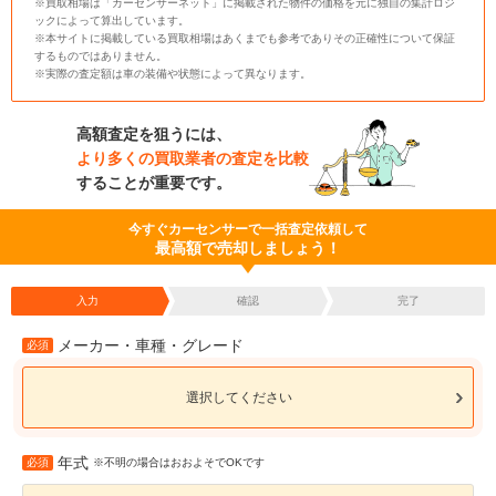
※買取相場は「カーセンサーネット」に掲載された物件の価格を元に独自の集計ロジ
ックによって算出しています。
※本サイトに掲載している買取相場はあくまでも参考でありその正確性について保証
するものではありません。
※実際の査定額は車の装備や状態によって異なります。
高額査定を狙うには、
より多くの買取業者の査定を比較
することが重要です。
今すぐカーセンサーで一括査定依頼して
最高額で売却しましょう！
入力
確認
完了
メーカー・車種・グレード
必須
選択してください
年式
必須
※不明の場合はおおよそでOKです