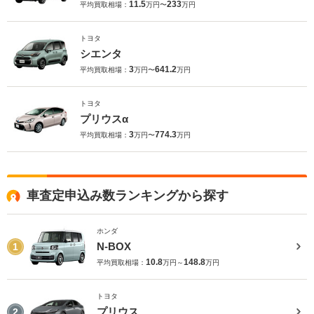
11.5
233
平均買取相場：
万円〜
万円
トヨタ
シエンタ
3
641.2
平均買取相場：
万円〜
万円
トヨタ
プリウスα
3
774.3
平均買取相場：
万円〜
万円
車査定申込み数ランキングから探す
ホンダ
N-BOX
1
10.8
148.8
平均買取相場：
万円～
万円
トヨタ
プリウス
2