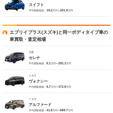
スイフト
19.2
201.9
平均買取相場：
万円〜
万円
エブリイプラス(スズキ)と同一ボディタイプ車の
車買取・査定相場
日産
セレナ
8.1
292.3
平均買取相場：
万円〜
万円
トヨタ
ヴォクシー
9.7
372.9
平均買取相場：
万円〜
万円
トヨタ
アルファード
41.8
689.7
平均買取相場：
万円〜
万円