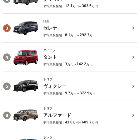
12.1
303.5
平均買取相場：
万円～
万円
日産
セレナ
3
8.1
292.3
平均買取相場：
万円～
万円
ダイハツ
タント
4
3
142.2
平均買取相場：
万円～
万円
トヨタ
ヴォクシー
5
9.7
372.9
平均買取相場：
万円～
万円
トヨタ
アルファード
6
41.8
689.7
平均買取相場：
万円～
万円
ホンダ