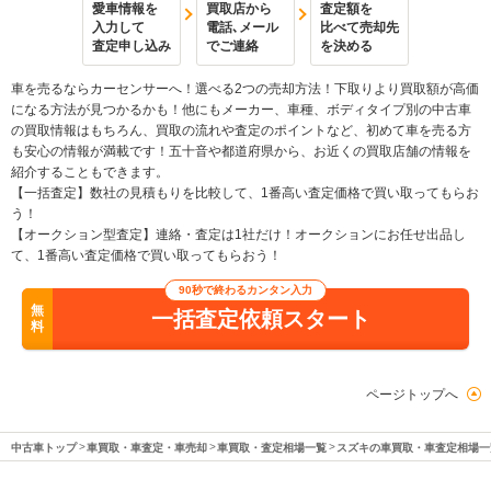
愛車情報を
買取店から
査定額を
入力して
電話､メール
比べて売却先
査定申し込み
でご連絡
を決める
車を売るならカーセンサーへ！選べる2つの売却方法！下取りより買取額が高価
になる方法が見つかるかも！他にもメーカー、車種、ボディタイプ別の中古車
の買取情報はもちろん、買取の流れや査定のポイントなど、初めて車を売る方
も安心の情報が満載です！五十音や都道府県から、お近くの買取店舗の情報を
紹介することもできます。
【一括査定】数社の見積もりを比較して、1番高い査定価格で買い取ってもらお
う！
【オークション型査定】連絡・査定は1社だけ！オークションにお任せ出品し
て、1番高い査定価格で買い取ってもらおう！
90秒で終わるカンタン入力
無
一括査定依頼スタート
料
ページトップへ
中古車トップ
車買取・車査定・車売却
車買取・査定相場一覧
スズキの車買取・車査定相場一