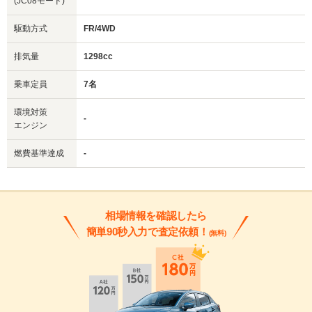
(JC08モード)
駆動方式
FR/4WD
排気量
1298cc
乗車定員
7名
環境対策
-
エンジン
燃費基準達成
-
相場情報を確認したら
簡単90秒入力で査定依頼！
(無料)