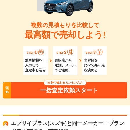
複数の見積もりを比較して
最高額で売却しよう!
1
2
3
STEP
STEP
STEP
愛車情報を
買取店から
査定額を
入力して
電話、メール
比べて売却先
査定申し込み
でご連絡
を決める
90秒で終わるカンタン入力
無
一括査定依頼スタート
料
エブリイプラス(スズキ)と同一メーカー・ブラン