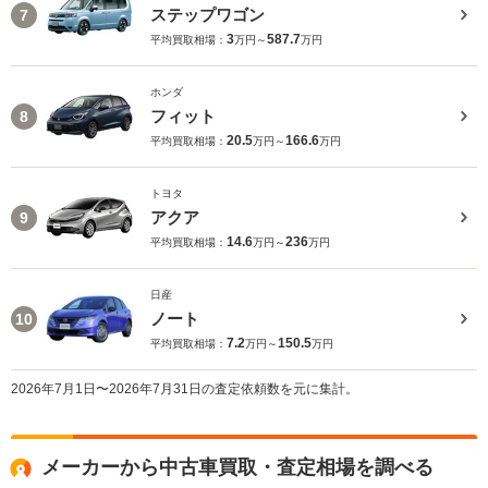
ステップワゴン
7
3
587.7
平均買取相場：
万円～
万円
ホンダ
フィット
8
20.5
166.6
平均買取相場：
万円～
万円
トヨタ
アクア
9
14.6
236
平均買取相場：
万円～
万円
日産
ノート
10
7.2
150.5
平均買取相場：
万円～
万円
2026年7月1日〜2026年7月31日の査定依頼数を元に集計。
メーカーから中古車買取・査定相場を調べる