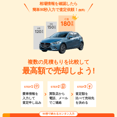
相場情報を確認したら
簡単90秒入力で査定依頼！
(無料)
複数の見積もりを比較して
最高額で売却しよう!
1
2
3
STEP
STEP
STEP
愛車情報を
買取店から
査定額を
入力して
電話、メール
比べて売却先
査定申し込み
でご連絡
を決める
90秒で終わるカンタン入力