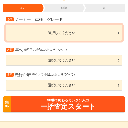
入力
確認
完了
メーカー・車種・グレード
必須
選択してください
年式
必須
※不明の場合はおおよそでOKです
選択してください
走行距離
必須
※不明の場合はおおよそでOKです
選択してください
90
秒で終わるカンタン入力
無
一括査定スタート
料