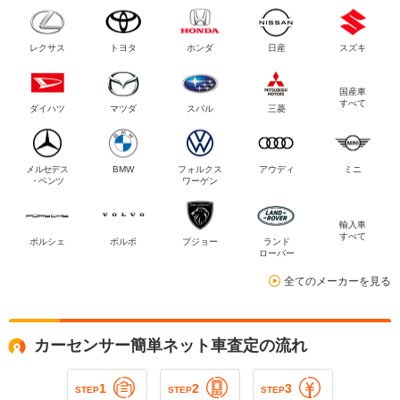
レクサス
トヨタ
ホンダ
日産
スズキ
国産車
すべて
ダイハツ
マツダ
スバル
三菱
メルセデス
BMW
フォルクス
アウディ
ミニ
・ベンツ
ワーゲン
輸入車
すべて
ポルシェ
ボルボ
プジョー
ランド
ローバー
全てのメーカーを見る
カーセンサー簡単ネット車査定の流れ
1
2
3
STEP
STEP
STEP