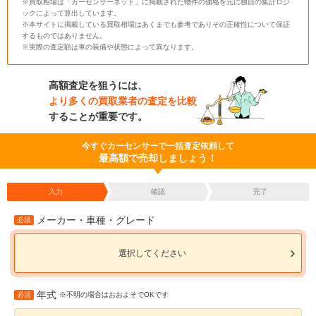
※買取相場は「カーセンサーネット」に掲載された物件の価格を元に独自の集計ロジ
ックによって算出しています。
※本サイトに掲載している買取相場はあくまでも参考でありその正確性について保証
するものではありません。
※実際の査定額は車の装備や状態によって異なります。
高額査定を狙うには、
より多くの買取業者の査定を比較
することが重要です。
今すぐカーセンサーで一括査定依頼して
最高額で売却しましょう！
入力
確認
完了
メーカー・車種・グレード
必須
選択してください
年式
必須
※不明の場合はおおよそでOKです