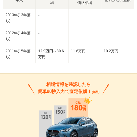
場
価格相場
2013年(13年落
-
-
-
ち)
2012年(14年落
-
-
-
ち)
2011年(15年落
12.9万円～30.6
11.6万円
10.2万円
ち)
万円
相場情報を確認したら
簡単90秒入力で査定依頼！
(無料)