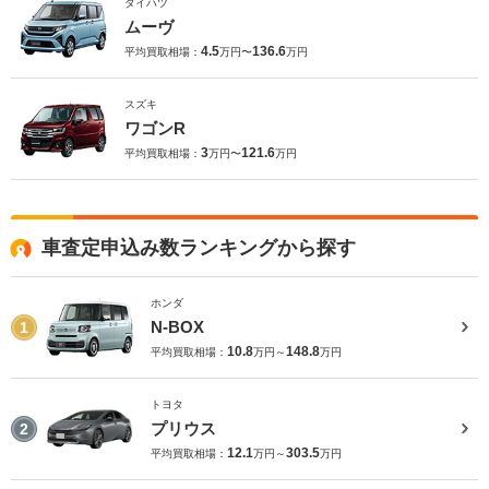
ダイハツ
ムーヴ
4.5
136.6
平均買取相場：
万円〜
万円
スズキ
ワゴンR
3
121.6
平均買取相場：
万円〜
万円
車査定申込み数ランキングから探す
ホンダ
N-BOX
1
10.8
148.8
平均買取相場：
万円～
万円
トヨタ
プリウス
2
12.1
303.5
平均買取相場：
万円～
万円