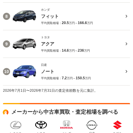
ホンダ
フィット
8
20.5
166.6
平均買取相場：
万円～
万円
トヨタ
アクア
9
14.6
236
平均買取相場：
万円～
万円
日産
ノート
10
7.2
150.5
平均買取相場：
万円～
万円
2026年7月1日〜2026年7月31日の査定依頼数を元に集計。
メーカーから中古車買取・査定相場を調べる