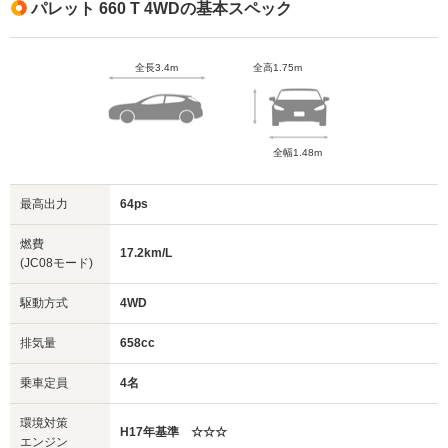
パレット 660 T 4WDの基本スペック
全長3.4m
全高1.75m
全幅1.48m
最高出力
64ps
燃費
17.2km/L
(JC08モード)
駆動方式
4WD
排気量
658cc
乗車定員
4名
環境対策
H17年基準 ☆☆☆
エンジン