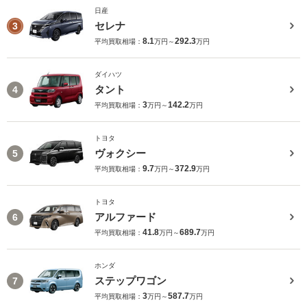
日産
セレナ
3
8.1
292.3
平均買取相場：
万円～
万円
ダイハツ
タント
4
3
142.2
平均買取相場：
万円～
万円
トヨタ
ヴォクシー
5
9.7
372.9
平均買取相場：
万円～
万円
トヨタ
アルファード
6
41.8
689.7
平均買取相場：
万円～
万円
ホンダ
ステップワゴン
7
3
587.7
平均買取相場：
万円～
万円