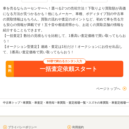
車を売るならカーセンサーへ！選べる2つの売却方法！下取りより買取額が高価
になる方法が見つかるかも！他にもメーカー、車種、ボディタイプ別の中古車
の買取情報はもちろん、買取の流れや査定のポイントなど、初めて車を売る方
も安心の情報が満載です！五十音や都道府県から、お近くの買取店舗の情報を
紹介することもできます。
【一括査定】数社の見積もりを比較して、1番高い査定価格で買い取ってもらお
う！
【オークション型査定】連絡・査定は1社だけ！オークションにお任せ出品し
て、1番高い査定価格で買い取ってもらおう！
90秒で終わるカンタン入力
無
一括査定依頼スタート
料
ページトップへ
中古車トップ
車買取・車査定・車売却
車買取・査定相場一覧
スズキの車買取・車査定相場一
プライバシーポリシー
利用規約