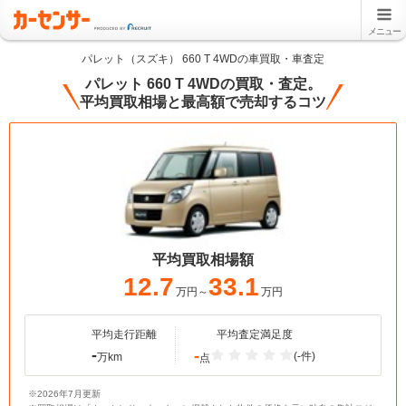
メニュー
パレット（スズキ） 660 T 4WDの車買取・車査定
パレット 660 T 4WDの買取・査定。
平均買取相場と最高額で売却するコツ
平均買取相場額
12.7
33.1
万円～
万円
平均走行距離
平均査定満足度
-
-
(-件)
万km
点
※2026年7月更新