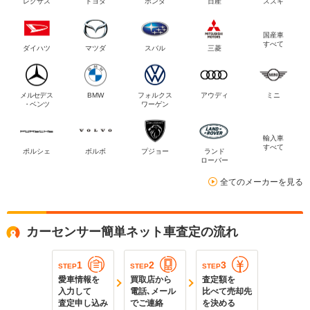
レクサス
トヨタ
ホンダ
日産
スズキ
国産車
すべて
ダイハツ
マツダ
スバル
三菱
メルセデス
BMW
フォルクス
アウディ
ミニ
・ベンツ
ワーゲン
輸入車
すべて
ポルシェ
ボルボ
プジョー
ランド
ローバー
全てのメーカーを見る
カーセンサー簡単ネット車査定の流れ
1
2
3
STEP
STEP
STEP
愛車情報を
買取店から
査定額を
入力して
電話､メール
比べて売却先
査定申し込み
でご連絡
を決める