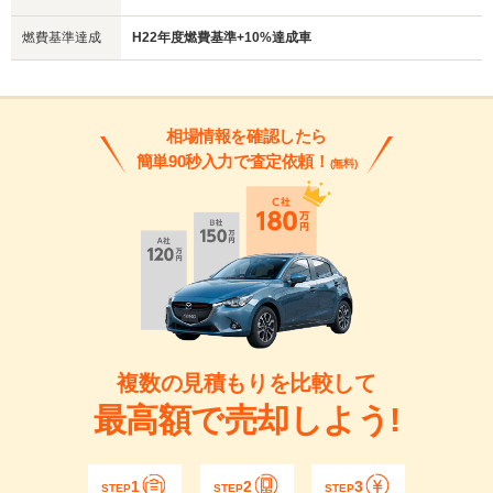
燃費基準達成
H22年度燃費基準+10%達成車
相場情報を確認したら
簡単90秒入力で査定依頼！
(無料)
複数の見積もりを比較して
最高額で売却しよう!
1
2
3
STEP
STEP
STEP