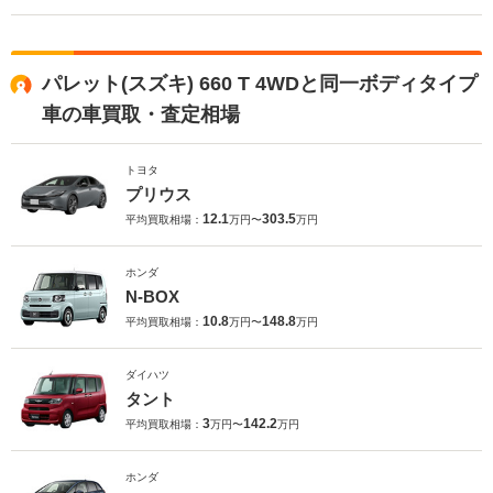
パレット(スズキ) 660 T 4WDと同一ボディタイプ
車の車買取・査定相場
トヨタ
プリウス
12.1
303.5
平均買取相場：
万円〜
万円
ホンダ
N-BOX
10.8
148.8
平均買取相場：
万円〜
万円
ダイハツ
タント
3
142.2
平均買取相場：
万円〜
万円
ホンダ