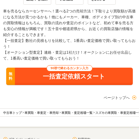
車を売るならカーセンサーへ！選べる2つの売却方法！下取りより買取額が高価
になる方法が見つかるかも！他にもメーカー、車種、ボディタイプ別の中古車
の買取情報はもちろん、買取の流れや査定のポイントなど、初めて車を売る方
も安心の情報が満載です！五十音や都道府県から、お近くの買取店舗の情報を
紹介することもできます。
【一括査定】数社の見積もりを比較して、1番高い査定価格で買い取ってもらお
う！
【オークション型査定】連絡・査定は1社だけ！オークションにお任せ出品し
て、1番高い査定価格で買い取ってもらおう！
90秒で終わるカンタン入力
無
一括査定依頼スタート
料
ページトップへ
中古車トップ
車買取・車査定・車売却
車買取・査定相場一覧
スズキの車買取・車査定相場一