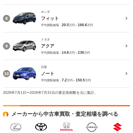
ホンダ
フィット
8
20.5
166.6
平均買取相場：
万円～
万円
トヨタ
アクア
9
14.6
236
平均買取相場：
万円～
万円
日産
ノート
10
7.2
150.5
平均買取相場：
万円～
万円
2026年7月1日〜2026年7月31日の査定依頼数を元に集計。
メーカーから中古車買取・査定相場を調べる