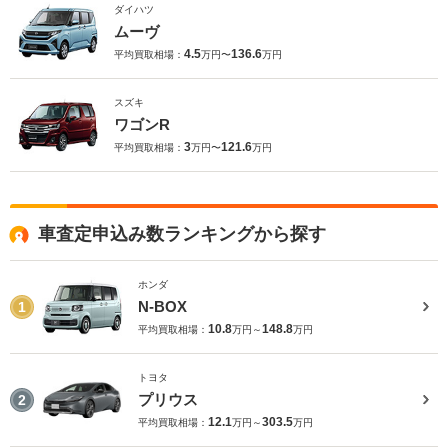
ダイハツ
ムーヴ
4.5
136.6
平均買取相場：
万円〜
万円
スズキ
ワゴンR
3
121.6
平均買取相場：
万円〜
万円
車査定申込み数ランキングから探す
ホンダ
N-BOX
1
10.8
148.8
平均買取相場：
万円～
万円
トヨタ
プリウス
2
12.1
303.5
平均買取相場：
万円～
万円