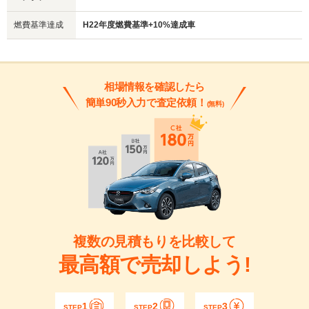
燃費基準達成
H22年度燃費基準+10%達成車
相場情報を確認したら
簡単90秒入力で査定依頼！
(無料)
複数の見積もりを比較して
最高額で売却しよう!
1
2
3
STEP
STEP
STEP