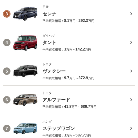
日産
セレナ
3
8.1
292.3
平均買取相場：
万円～
万円
ダイハツ
タント
4
3
142.2
平均買取相場：
万円～
万円
トヨタ
ヴォクシー
5
9.7
372.9
平均買取相場：
万円～
万円
トヨタ
アルファード
6
41.8
689.7
平均買取相場：
万円～
万円
ホンダ
ステップワゴン
7
3
587.7
平均買取相場：
万円～
万円