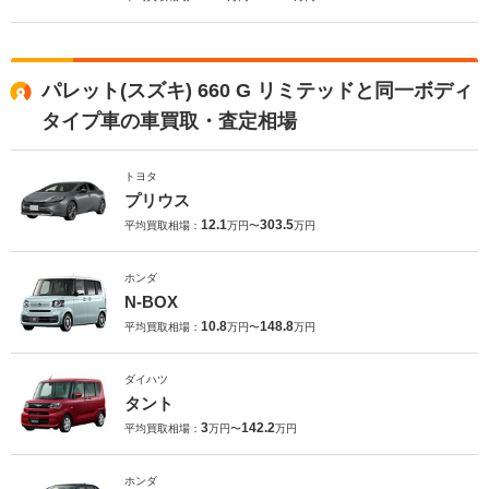
パレット(スズキ) 660 G リミテッドと同一ボディ
タイプ車の車買取・査定相場
トヨタ
プリウス
12.1
303.5
平均買取相場：
万円〜
万円
ホンダ
N-BOX
10.8
148.8
平均買取相場：
万円〜
万円
ダイハツ
タント
3
142.2
平均買取相場：
万円〜
万円
ホンダ