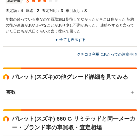
3
総合評価
4
2
3
3
査定額：
連絡：
査定対応：
車引渡し：
年数の経っている車なので買取額は期待してなかったがそこは良かった 契約
の後が連絡があやふやなことがあり少し不満があった。 連絡をすると言って
いた日にちが八日くらいと言う曖昧で困った
▼ 全てを表示する
買取店からの返信
お世話になっております。株式会社ネクステージでございます。 お客
クチコミ利用にあたっての注意事項
様から頂きました、貴重なご意見を真摯に受け止め改善に努めていき
ます。 また機会がございましたら是非ネクステージをご利用いただけ
ますと幸いでございます。 今後とも宜しくお願いいたします。
パレット(スズキ)の他グレード詳細を見てみる
英数
パレット(スズキ) 660 G リミテッドと同一メーカ
ー・ブランド車の車買取・査定相場