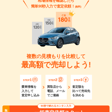
相場情報を確認したら
簡単90秒入力で査定依頼！
(無料)
複数の見積もりを比較して
最高額で売却しよう!
1
2
3
STEP
STEP
STEP
愛車情報を
買取店から
査定額を
入力して
電話、メール
比べて売却先
査定申し込み
でご連絡
を決める
90秒で終わるカンタン入力
無