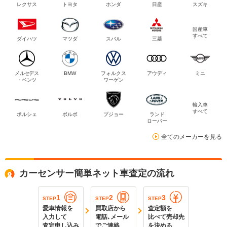
レクサス
トヨタ
ホンダ
日産
スズキ
国産車
すべて
ダイハツ
マツダ
スバル
三菱
メルセデス
BMW
フォルクス
アウディ
ミニ
・ベンツ
ワーゲン
輸入車
すべて
ポルシェ
ボルボ
プジョー
ランド
ローバー
全てのメーカーを見る
カーセンサー簡単ネット車査定の流れ
1
2
3
STEP
STEP
STEP
愛車情報を
買取店から
査定額を
入力して
電話､メール
比べて売却先
査定申し込み
でご連絡
を決める