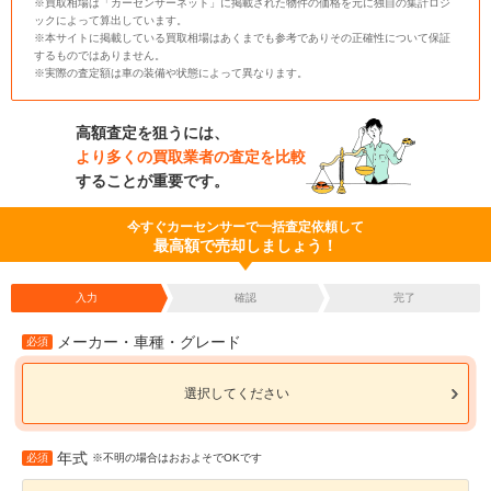
※買取相場は「カーセンサーネット」に掲載された物件の価格を元に独自の集計ロジ
ックによって算出しています。
※本サイトに掲載している買取相場はあくまでも参考でありその正確性について保証
するものではありません。
※実際の査定額は車の装備や状態によって異なります。
高額査定を狙うには、
より多くの買取業者の査定を比較
することが重要です。
今すぐカーセンサーで一括査定依頼して
最高額で売却しましょう！
入力
確認
完了
メーカー・車種・グレード
必須
選択してください
年式
必須
※不明の場合はおおよそでOKです