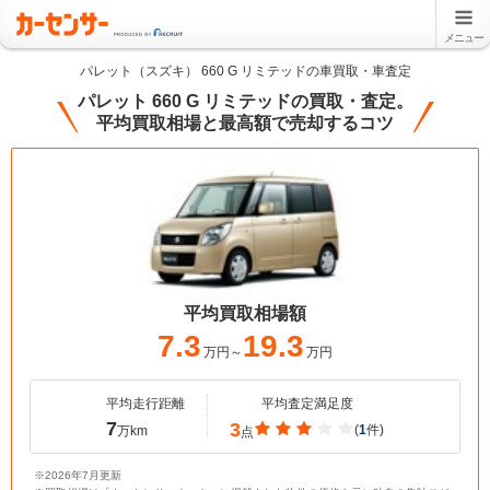
メニュー
パレット（スズキ） 660 G リミテッドの車買取・車査定
パレット 660 G リミテッドの買取・査定。
平均買取相場と最高額で売却するコツ
平均買取相場額
7.3
19.3
万円～
万円
平均走行距離
平均査定満足度
7
3
(
1
件)
万km
点
※2026年7月更新