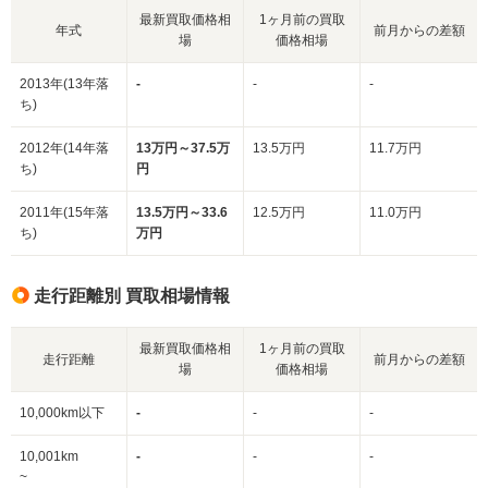
最新買取価格相
1ヶ月前の買取
年式
前月からの差額
場
価格相場
2013年(13年落
-
-
-
ち)
2012年(14年落
13万円～37.5万
13.5万円
11.7万円
ち)
円
2011年(15年落
13.5万円～33.6
12.5万円
11.0万円
ち)
万円
走行距離別 買取相場情報
最新買取価格相
1ヶ月前の買取
走行距離
前月からの差額
場
価格相場
10,000km以下
-
-
-
10,001km
-
-
-
~