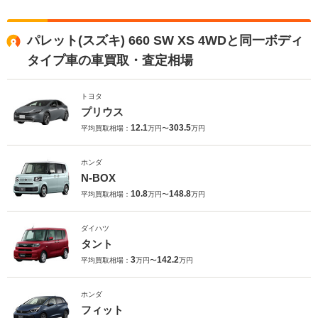
パレット(スズキ) 660 SW XS 4WDと同一ボディ
タイプ車の車買取・査定相場
トヨタ
プリウス
12.1
303.5
平均買取相場：
万円〜
万円
ホンダ
N-BOX
10.8
148.8
平均買取相場：
万円〜
万円
ダイハツ
タント
3
142.2
平均買取相場：
万円〜
万円
ホンダ
フィット