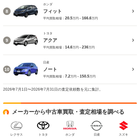
ホンダ
フィット
8
20.5
166.6
平均買取相場：
万円～
万円
トヨタ
アクア
9
14.6
236
平均買取相場：
万円～
万円
日産
ノート
10
7.2
150.5
平均買取相場：
万円～
万円
2026年7月1日〜2026年7月31日の査定依頼数を元に集計。
メーカーから中古車買取・査定相場を調べる
レクサス
トヨタ
ホンダ
日産
スズキ