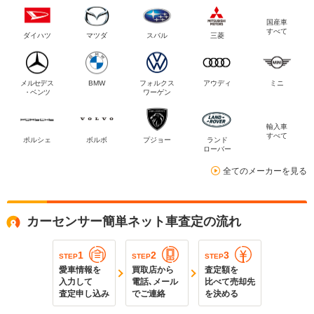
国産車
すべて
ダイハツ
マツダ
スバル
三菱
メルセデス
BMW
フォルクス
アウディ
ミニ
・ベンツ
ワーゲン
輸入車
すべて
ポルシェ
ボルボ
プジョー
ランド
ローバー
全てのメーカーを見る
カーセンサー簡単ネット車査定の流れ
1
2
3
STEP
STEP
STEP
愛車情報を
買取店から
査定額を
入力して
電話､メール
比べて売却先
査定申し込み
でご連絡
を決める