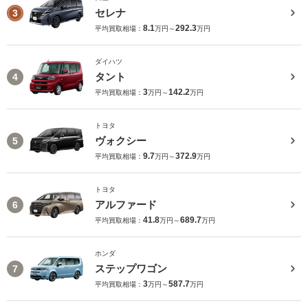
セレナ
3
8.1
292.3
平均買取相場：
万円～
万円
ダイハツ
タント
4
3
142.2
平均買取相場：
万円～
万円
トヨタ
ヴォクシー
5
9.7
372.9
平均買取相場：
万円～
万円
トヨタ
アルファード
6
41.8
689.7
平均買取相場：
万円～
万円
ホンダ
ステップワゴン
7
3
587.7
平均買取相場：
万円～
万円