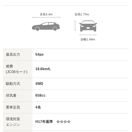
全長3.4m
全高1.75m
全幅1.48m
最高出力
54ps
燃費
18.6km/L
(JC08モード)
駆動方式
4WD
排気量
658cc
乗車定員
4名
環境対策
H17年基準 ☆☆☆☆
エンジン