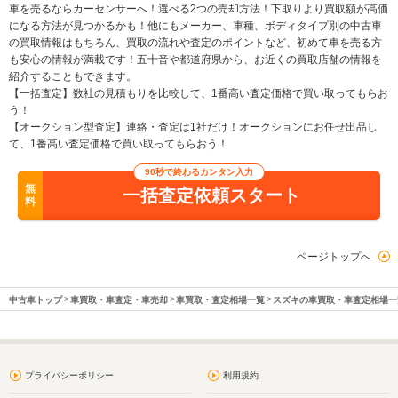
車を売るならカーセンサーへ！選べる2つの売却方法！下取りより買取額が高価
になる方法が見つかるかも！他にもメーカー、車種、ボディタイプ別の中古車
の買取情報はもちろん、買取の流れや査定のポイントなど、初めて車を売る方
も安心の情報が満載です！五十音や都道府県から、お近くの買取店舗の情報を
紹介することもできます。
【一括査定】数社の見積もりを比較して、1番高い査定価格で買い取ってもらお
う！
【オークション型査定】連絡・査定は1社だけ！オークションにお任せ出品し
て、1番高い査定価格で買い取ってもらおう！
90秒で終わるカンタン入力
無
一括査定依頼スタート
料
ページトップへ
中古車トップ
車買取・車査定・車売却
車買取・査定相場一覧
スズキの車買取・車査定相場一
プライバシーポリシー
利用規約