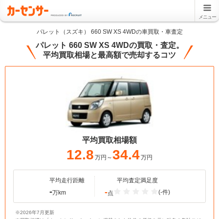
メニュー
パレット（スズキ） 660 SW XS 4WDの車買取・車査定
パレット 660 SW XS 4WDの買取・査定。
平均買取相場と最高額で売却するコツ
平均買取相場額
12.8
34.4
万円～
万円
平均走行距離
平均査定満足度
-
-
(-件)
万km
点
※2026年7月更新