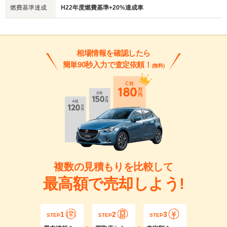
燃費基準達成
H22年度燃費基準+20%達成車
相場情報を確認したら
簡単90秒入力で査定依頼！
(無料)
複数の見積もりを比較して
最高額で売却しよう!
1
2
3
STEP
STEP
STEP