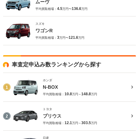
ムーヴ
4.5
136.6
平均買取相場：
万円〜
万円
スズキ
ワゴンR
3
121.6
平均買取相場：
万円〜
万円
車査定申込み数ランキングから探す
ホンダ
N-BOX
1
10.8
148.8
平均買取相場：
万円～
万円
トヨタ
プリウス
2
12.1
303.5
平均買取相場：
万円～
万円
日産