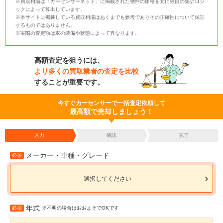
※買取相場は「カーセンサーネット」に掲載された物件の価格を元に独自の集計ロジ
ックによって算出しています。
※本サイトに掲載している買取相場はあくまでも参考でありその正確性について保証
するものではありません。
※実際の査定額は車の装備や状態によって異なります。
高額査定を狙うには、
より多くの買取業者の査定を比較
することが重要です。
今すぐカーセンサーで一括査定依頼して
最高額で売却しましょう！
入力
確認
完了
メーカー・車種・グレード
必須
選択してください
年式
必須
※不明の場合はおおよそでOKです