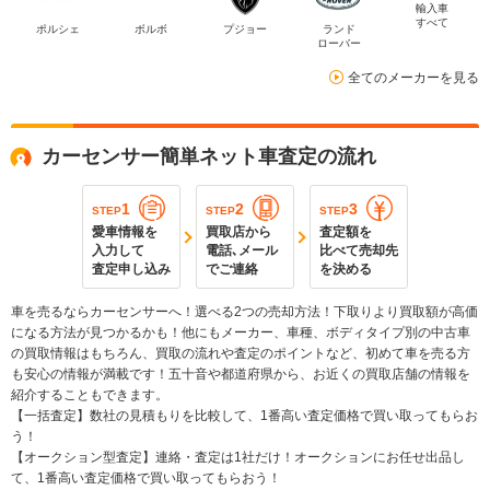
輸入車
すべて
ポルシェ
ボルボ
プジョー
ランド
ローバー
全てのメーカーを見る
カーセンサー簡単ネット車査定の流れ
1
2
3
STEP
STEP
STEP
愛車情報を
買取店から
査定額を
入力して
電話､メール
比べて売却先
査定申し込み
でご連絡
を決める
車を売るならカーセンサーへ！選べる2つの売却方法！下取りより買取額が高価
になる方法が見つかるかも！他にもメーカー、車種、ボディタイプ別の中古車
の買取情報はもちろん、買取の流れや査定のポイントなど、初めて車を売る方
も安心の情報が満載です！五十音や都道府県から、お近くの買取店舗の情報を
紹介することもできます。
【一括査定】数社の見積もりを比較して、1番高い査定価格で買い取ってもらお
う！
【オークション型査定】連絡・査定は1社だけ！オークションにお任せ出品し
て、1番高い査定価格で買い取ってもらおう！