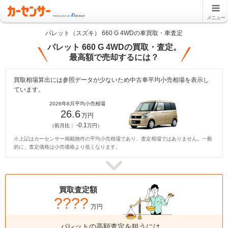
メニュー
パレット（スズキ） 660 G 4WDの車買取・車査定
パレット 660 G 4WDの買取・査定。
最高額で売却するには？
買取相場算出には参照データが少ないため中古車平均小売相場を表示し
ています。
2026年8月平均小売相場
26.6
万円
-0.1
（前月比：
万円）
※上記はカーセンサー掲載物件の平均小売相場であり、査定相場ではありません。一般
的に、査定価格は小売価格より低くなります。
買取査定額
????
万円
パレットの高額査定を狙うには、