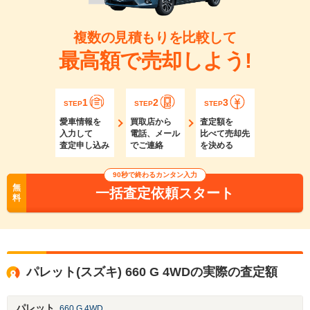
複数の見積もりを比較して
最高額で売却しよう!
1
2
3
STEP
STEP
STEP
愛車情報を
買取店から
査定額を
入力して
電話、メール
比べて売却先
査定申し込み
でご連絡
を決める
90秒で終わるカンタン入力
無
一括査定依頼スタート
料
パレット(スズキ) 660 G 4WDの実際の査定額
パレット
660 G 4WD