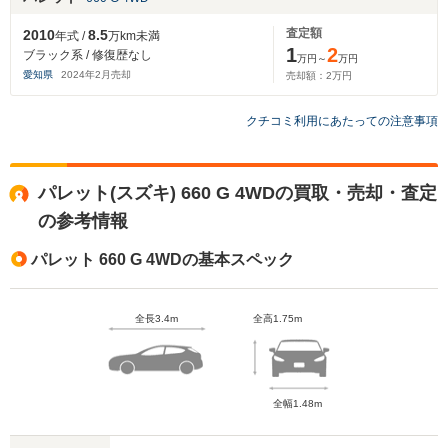
査定額
2010
8.5
年式 /
万km未満
1
2
ブラック系 / 修復歴なし
万円～
万円
愛知県
2024
年
2
月売却
売却額：
2
万円
クチコミ利用にあたっての注意事項
パレット(スズキ) 660 G 4WDの買取・売却・査定
の参考情報
パレット 660 G 4WDの基本スペック
全長3.4m
全高1.75m
全幅1.48m