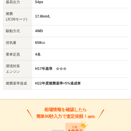
最高出力
54ps
燃費
17.8km/L
(JC08モード)
駆動方式
4WD
排気量
658cc
乗車定員
4名
環境対策
H17年基準 ☆☆☆
エンジン
燃費基準達成
H22年度燃費基準+5%達成車
相場情報を確認したら
簡単90秒入力で査定依頼！
(無料)