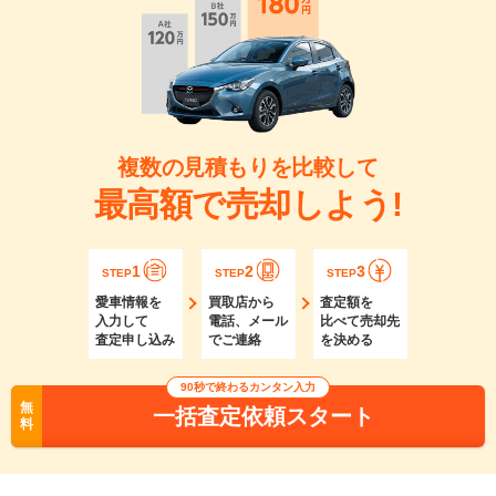
複数の見積もりを比較して
最高額で売却しよう!
1
2
3
STEP
STEP
STEP
愛車情報を
買取店から
査定額を
入力して
電話、メール
比べて売却先
査定申し込み
でご連絡
を決める
90秒で終わるカンタン入力
無
一括査定依頼スタート
料