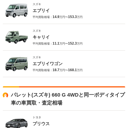
スズキ
エブリイ
14.9
153.3
平均買取相場：
万円〜
万円
スズキ
キャリイ
11.1
152.3
平均買取相場：
万円〜
万円
スズキ
エブリイワゴン
18.7
168.1
平均買取相場：
万円〜
万円
パレット(スズキ) 660 G 4WDと同一ボディタイプ
車の車買取・査定相場
トヨタ
プリウス