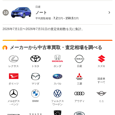
日産
ノート
10
7.2
150.5
平均買取相場：
万円～
万円
2026年7月1日〜2026年7月31日の査定依頼数を元に集計。
メーカーから中古車買取・査定相場を調べる
レクサス
トヨタ
ホンダ
日産
スズキ
国産車
すべて
ダイハツ
マツダ
スバル
三菱
メルセデス
BMW
フォルクス
アウディ
ミニ
・ベンツ
ワーゲン