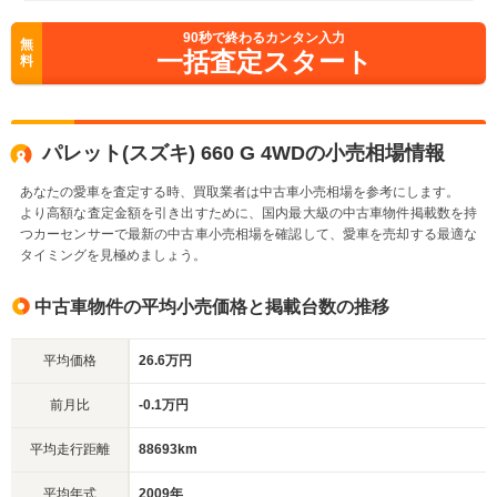
90
秒で終わるカンタン入力
無
一括査定スタート
料
パレット(スズキ) 660 G 4WDの小売相場情報
あなたの愛車を査定する時、買取業者は中古車小売相場を参考にします。
より高額な査定金額を引き出すために、国内最大級の中古車物件掲載数を持
つカーセンサーで最新の中古車小売相場を確認して、愛車を売却する最適な
タイミングを見極めましょう。
中古車物件の平均小売価格と掲載台数の推移
平均価格
26.6万円
前月比
-0.1万円
平均走行距離
88693km
平均年式
2009年