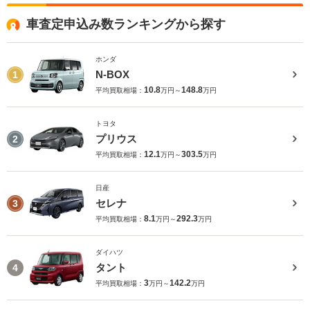
車査定申込み数ランキングから探す
ホンダ
N-BOX
1
10.8
148.8
平均買取相場：
万円～
万円
トヨタ
プリウス
2
12.1
303.5
平均買取相場：
万円～
万円
日産
セレナ
3
8.1
292.3
平均買取相場：
万円～
万円
ダイハツ
タント
4
3
142.2
平均買取相場：
万円～
万円