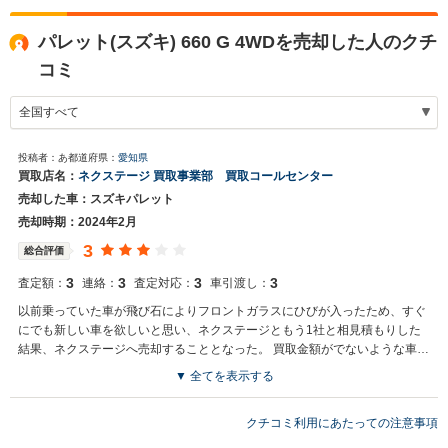
パレット(スズキ) 660 G 4WDを売却した人のクチ
コミ
投稿者：あ
都道府県：
愛知県
買取店名：
ネクステージ 買取事業部 買取コールセンター
売却した車：スズキパレット
売却時期：2024年2月
3
総合評価
3
3
3
3
査定額：
連絡：
査定対応：
車引渡し：
以前乗っていた車が飛び石によりフロントガラスにひびが入ったため、すぐ
にでも新しい車を欲しいと思い、ネクステージともう1社と相見積もりした
結果、ネクステージへ売却することとなった。 買取金額がでないような車で
も買い取っていただけ、とても感謝している。
▼ 全てを表示する
買取店からの返信
お世話になっております。株式会社ネクステージでございます。この
クチコミ利用にあたっての注意事項
度はネクステージをご利用いただきまして誠にありがとうございまし