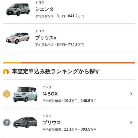
トヨタ
シエンタ
3
641.2
平均買取相場：
万円〜
万円
トヨタ
プリウスα
3
774.3
平均買取相場：
万円〜
万円
車査定申込み数ランキングから探す
ホンダ
N-BOX
1
10.8
148.8
平均買取相場：
万円～
万円
トヨタ
プリウス
2
12.1
303.5
平均買取相場：
万円～
万円