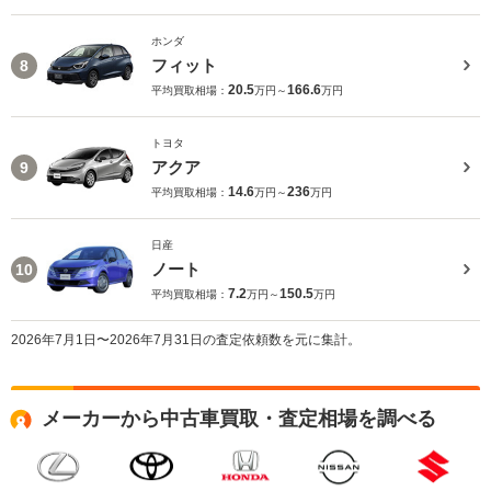
ホンダ
フィット
8
20.5
166.6
平均買取相場：
万円～
万円
トヨタ
アクア
9
14.6
236
平均買取相場：
万円～
万円
日産
ノート
10
7.2
150.5
平均買取相場：
万円～
万円
2026年7月1日〜2026年7月31日の査定依頼数を元に集計。
メーカーから中古車買取・査定相場を調べる