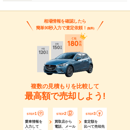
相場情報を確認したら
簡単90秒入力で査定依頼！
(無料)
複数の見積もりを比較して
最高額で売却しよう!
1
2
3
STEP
STEP
STEP
愛車情報を
買取店から
査定額を
入力して
電話、メール
比べて売却先