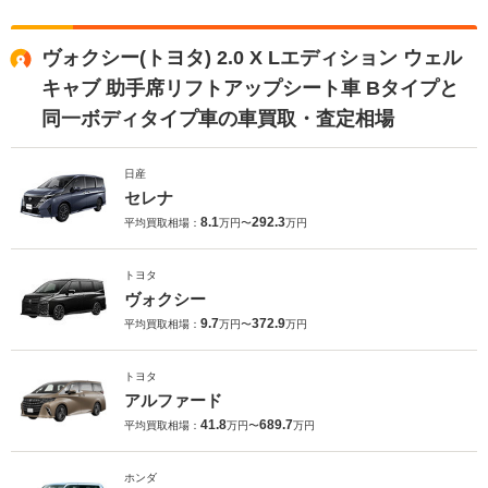
ヴォクシー(トヨタ) 2.0 X Lエディション ウェル
キャブ 助手席リフトアップシート車 Bタイプと
同一ボディタイプ車の車買取・査定相場
日産
セレナ
8.1
292.3
平均買取相場：
万円〜
万円
トヨタ
ヴォクシー
9.7
372.9
平均買取相場：
万円〜
万円
トヨタ
アルファード
41.8
689.7
平均買取相場：
万円〜
万円
ホンダ