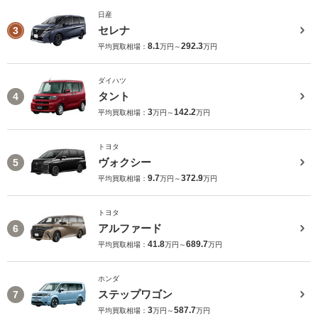
日産
セレナ
3
8.1
292.3
平均買取相場：
万円～
万円
ダイハツ
タント
4
3
142.2
平均買取相場：
万円～
万円
トヨタ
ヴォクシー
5
9.7
372.9
平均買取相場：
万円～
万円
トヨタ
アルファード
6
41.8
689.7
平均買取相場：
万円～
万円
ホンダ
ステップワゴン
7
3
587.7
平均買取相場：
万円～
万円