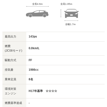
全長4.6m
全高1.85m
全幅1.7m
最高出力
143ps
燃費
0.0km/L
(JC08モード)
駆動方式
FF
排気量
1986cc
乗車定員
8名
環境対策
H17年基準 ☆☆☆☆
エンジン
燃費基準達成
-