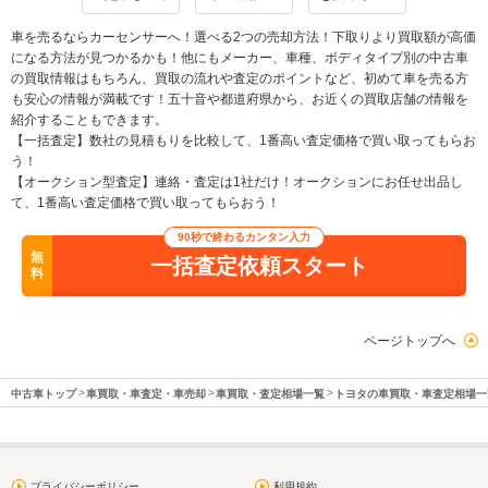
車を売るならカーセンサーへ！選べる2つの売却方法！下取りより買取額が高価
になる方法が見つかるかも！他にもメーカー、車種、ボディタイプ別の中古車
の買取情報はもちろん、買取の流れや査定のポイントなど、初めて車を売る方
も安心の情報が満載です！五十音や都道府県から、お近くの買取店舗の情報を
紹介することもできます。
【一括査定】数社の見積もりを比較して、1番高い査定価格で買い取ってもらお
う！
【オークション型査定】連絡・査定は1社だけ！オークションにお任せ出品し
て、1番高い査定価格で買い取ってもらおう！
90秒で終わるカンタン入力
無
一括査定依頼スタート
料
ページトップへ
中古車トップ
車買取・車査定・車売却
車買取・査定相場一覧
トヨタの車買取・車査定相場一
プライバシーポリシー
利用規約