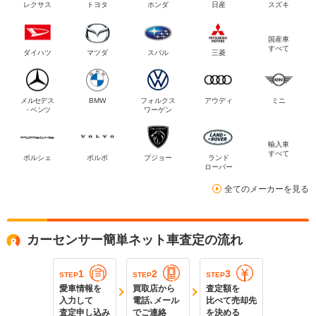
レクサス
トヨタ
ホンダ
日産
スズキ
国産車
すべて
ダイハツ
マツダ
スバル
三菱
メルセデス
BMW
フォルクス
アウディ
ミニ
・ベンツ
ワーゲン
輸入車
すべて
ポルシェ
ボルボ
プジョー
ランド
ローバー
全てのメーカーを見る
カーセンサー簡単ネット車査定の流れ
1
2
3
STEP
STEP
STEP
愛車情報を
買取店から
査定額を
入力して
電話､メール
比べて売却先
査定申し込み
でご連絡
を決める