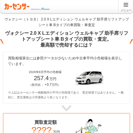
メニュー
ヴォクシー（トヨタ） 2.0 X Lエディション ウェルキャブ 助手席リフトアップ
シート車 Bタイプの車買取・車査定
ヴォクシー 2.0 X Lエディション ウェルキャブ 助手席リフ
トアップシート車 Bタイプの買取・査定。
最高額で売却するには？
買取相場算出には参照データが少ないため中古車平均小売相場を表示し
ています。
2026年8月平均小売相場
257.4
万円
+3.7
（前月比：
万円）
※上記はカーセンサー掲載物件の平均小売相場であり、査定相場ではありません。一般
的に、査定価格は小売価格より低くなります。
買取査定額
????
万円