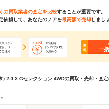
くの買取業者の査定を比較
することが重要です。
定依頼して、あなたのノアを
最高額で売却
しまし
3
STEP
買取店から
査定額を
無
電話、メール
比べて売却先
一
料
でご連絡
を決める
タ) 2.0 X Gセレクション 4WDの買取・売却・査
ック