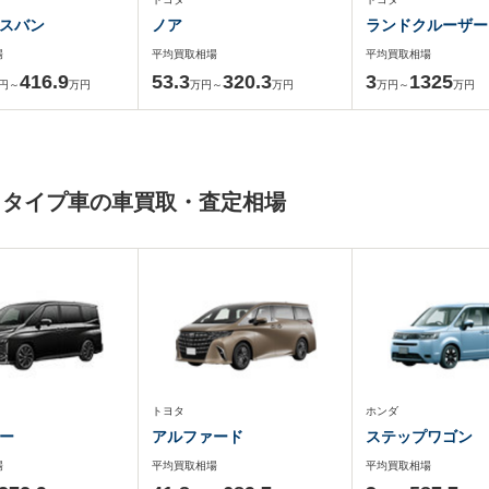
スバン
ノア
ランドクルーザー
場
平均買取相場
平均買取相場
416.9
53.3
320.3
3
1325
円～
万円
万円～
万円
万円～
万円
ィタイプ車の車買取・査定相場
トヨタ
ホンダ
ー
アルファード
ステップワゴン
場
平均買取相場
平均買取相場