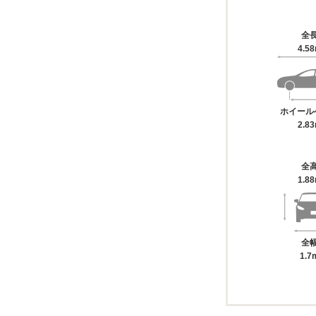
全
4.5
ホイール
2.8
全
1.8
全
1.7