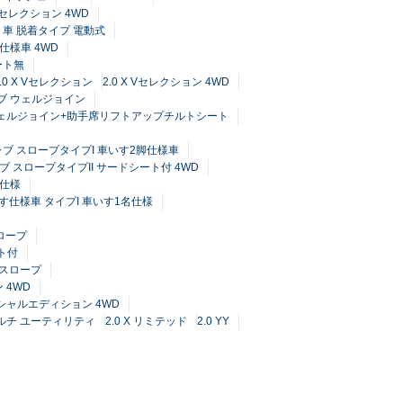
X Lセレクション 4WD
ト車 脱着タイプ 電動式
仕様車 4WD
ート無
2.0 X Vセレクション
2.0 X Vセレクション 4WD
ャブ ウェルジョイン
ブ ウェルジョイン+助手席リフトアップチルトシート
キャブ スロープタイプI 車いす2脚仕様車
キャブ スロープタイプII サードシート付 4WD
定仕様
車いす仕様車 タイプI 車いす1名仕様
スロープ
ート付
トスロープ
 4WD
スペシャルエディション 4WD
 マルチ ユーティリティ
2.0 X リミテッド
2.0 YY