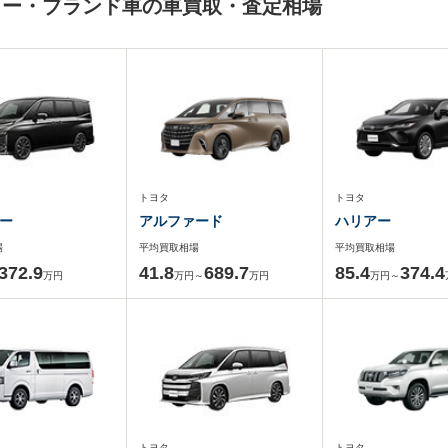
カー・ブランド車の車買取・査定相場
トヨタ
トヨタ
ー
アルファード
ハリアー
場
平均買取相場
平均買取相場
372.9
41.8
689.7
85.4
374.4
万円
万円～
万円
万円～
トヨタ
トヨタ