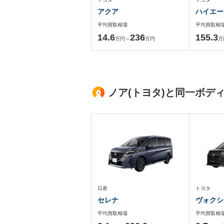
アクア
ハイエー
平均買取相場
平均買取相
14.6
236
155.3
万円～
万円
万
ノア(トヨタ)と同一ボデ
日産
トヨタ
セレナ
ヴォクシ
平均買取相場
平均買取相