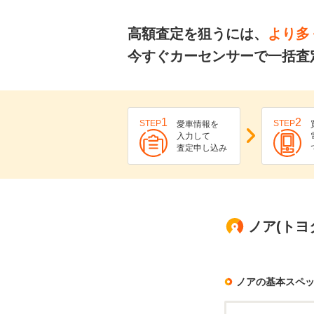
高額査定を狙うには、
より多
今すぐカーセンサーで一括査
1
2
STEP
STEP
愛車情報を
入力して
査定申し込み
ノア(トヨ
ノアの基本スペ