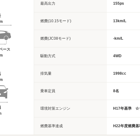
最高出力
155ps
長
燃費(10.15モード)
13km/L
8m
燃費(JC08モード)
-km/L
ベース
3m
駆動方式
4WD
排気量
1998cc
高
8m
乗車定員
8名
幅
環境対策エンジン
H17年基準 
m
燃費基準達成
H22年度燃費基