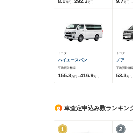
8.1
292.3
9.7
万円～
万円
万円～
トヨタ
トヨタ
ハイエースバン
ノア
平均買取相場
平均買取相
155.3
416.9
53.3
万円～
万円
万円
車査定申込み数ランキン
1
2