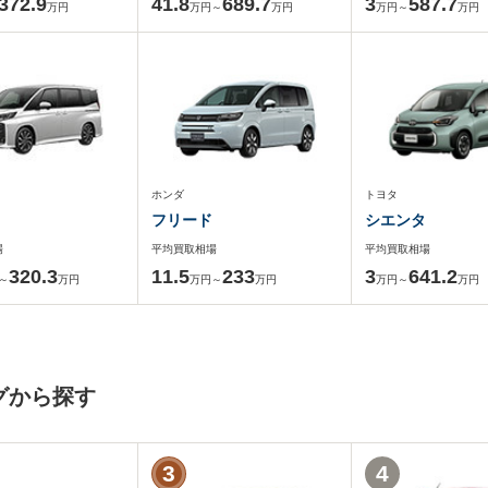
372.9
41.8
689.7
3
587.7
万円
万円～
万円
万円～
万円
ホンダ
トヨタ
フリード
シエンタ
場
平均買取相場
平均買取相場
320.3
11.5
233
3
641.2
～
万円
万円～
万円
万円～
万円
グから探す
3
4