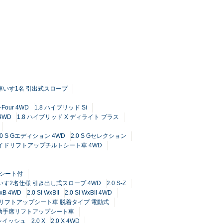
I 車いす1名 引出式スロープ
Four 4WD
1.8 ハイブリッド Si
 4WD
1.8 ハイブリッド X ディライト プラス
.0 S Gエディション 4WD
2.0 S Gセレクション
ブ サイドリフトアップチルトシート車 4WD
ドシート付
 車いす2名仕様 引き出し式スロープ 4WD
2.0 S-Z
WxB 4WD
2.0 Si WxBII
2.0 Si WxBII 4WD
サイドリフトアップシート車 脱着タイプ 電動式
ャブ 助手席リフトアップシート車
i レイッシュ
2.0 X
2.0 X 4WD