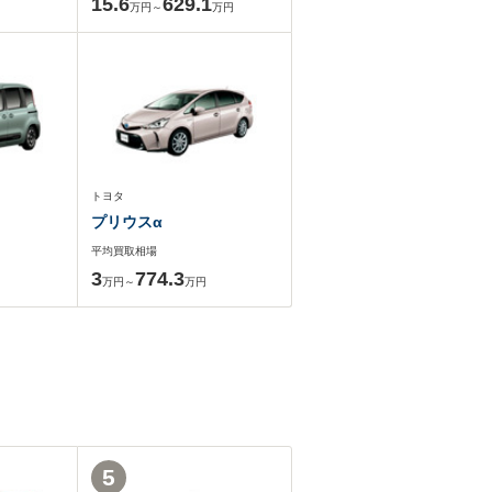
15.6
629.1
万円～
万円
トヨタ
プリウスα
平均買取相場
3
774.3
万円～
万円
5