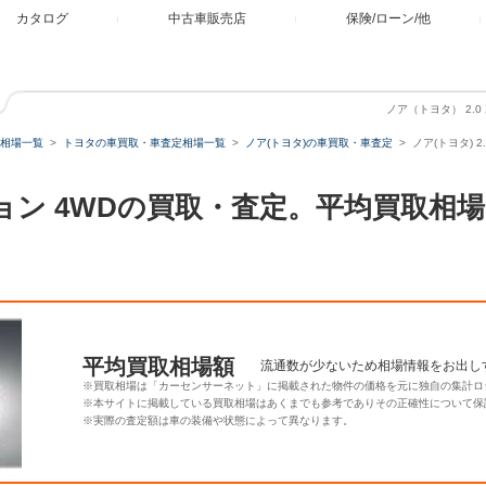
カタログ
中古車販売店
保険/ローン/他
ノア（トヨタ） 2.0
相場一覧
トヨタの車買取・車査定相場一覧
ノア(トヨタ)の車買取・車査定
ノア(トヨタ) 
レクション 4WDの買取・査定。平均買取
平均買取相場額
流通数が少ないため相場情報をお出し
※買取相場は「カーセンサーネット」に掲載された物件の価格を元に独自の集計ロ
※本サイトに掲載している買取相場はあくまでも参考でありその正確性について保
※実際の査定額は車の装備や状態によって異なります。