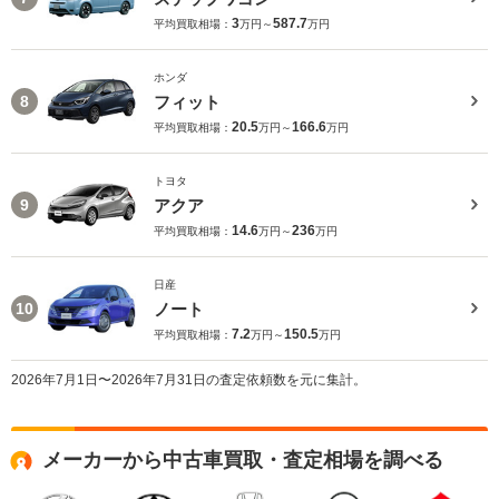
3
587.7
平均買取相場：
万円～
万円
ホンダ
フィット
8
20.5
166.6
平均買取相場：
万円～
万円
トヨタ
アクア
9
14.6
236
平均買取相場：
万円～
万円
日産
ノート
10
7.2
150.5
平均買取相場：
万円～
万円
2026年7月1日〜2026年7月31日の査定依頼数を元に集計。
メーカーから中古車買取・査定相場を調べる