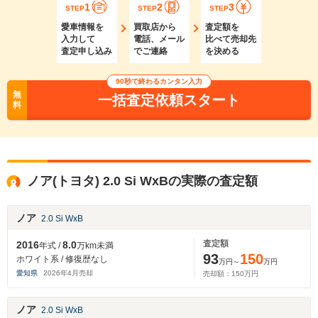
1
2
3
STEP
STEP
STEP
愛車情報を
買取店から
査定額を
入力して
電話、メール
比べて売却先
査定申し込み
でご連絡
を決める
90秒で終わるカンタン入力
無
一括査定依頼スタート
料
ノア(トヨタ) 2.0 Si WxBの実際の査定額
ノア
2.0 Si WxB
査定額
2016
8.0
年式 /
万km未満
93
150
ホワイト系 / 修復歴なし
万円～
万円
愛知県
2026
年
4
月売却
売却額：
150
万円
ノア
2.0 Si WxB