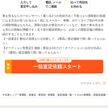
入力して
電話､メール
比べて売却先
査定申し込み
でご連絡
を決める
車を売るならカーセンサーへ！選べる2つの売却方法！下取りより買取額が高価
になる方法が見つかるかも！他にもメーカー、車種、ボディタイプ別の中古車
の買取情報はもちろん、買取の流れや査定のポイントなど、初めて車を売る方
も安心の情報が満載です！五十音や都道府県から、お近くの買取店舗の情報を
紹介することもできます。
【一括査定】数社の見積もりを比較して、1番高い査定価格で買い取ってもらお
う！
【オークション型査定】連絡・査定は1社だけ！オークションにお任せ出品し
て、1番高い査定価格で買い取ってもらおう！
90秒で終わるカンタン入力
無
一括査定依頼スタート
料
ページトップへ
中古車トップ
車買取・車査定・車売却
車買取・査定相場一覧
トヨタの車買取・車査定相場一