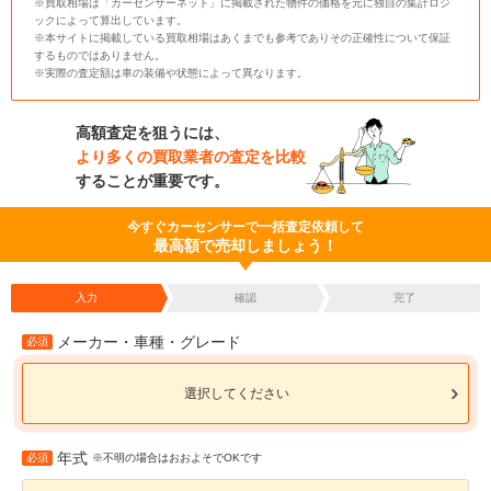
※買取相場は「カーセンサーネット」に掲載された物件の価格を元に独自の集計ロジ
ックによって算出しています。
※本サイトに掲載している買取相場はあくまでも参考でありその正確性について保証
するものではありません。
※実際の査定額は車の装備や状態によって異なります。
高額査定を狙うには、
より多くの買取業者の査定を比較
することが重要です。
今すぐカーセンサーで一括査定依頼して
最高額で売却しましょう！
入力
確認
完了
メーカー・車種・グレード
必須
選択してください
年式
必須
※不明の場合はおおよそでOKです