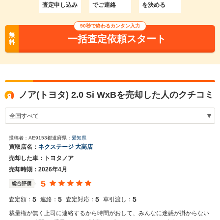
査定申し込み
でご連絡
を決める
90秒で終わるカンタン入力
無
一括査定依頼スタート
料
ノア(トヨタ) 2.0 Si WxBを売却した人のクチコミ
投稿者：AE9153
都道府県：
愛知県
買取店名：
ネクステージ 大高店
売却した車：トヨタノア
売却時期：2026年4月
5
総合評価
5
5
5
5
査定額：
連絡：
査定対応：
車引渡し：
裁量権が無く上司に連絡するから時間がおして、みんなに迷惑が掛からない