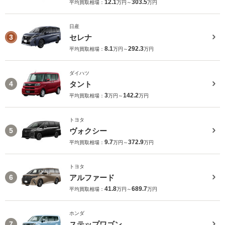
12.1
303.5
平均買取相場：
万円～
万円
日産
セレナ
3
8.1
292.3
平均買取相場：
万円～
万円
ダイハツ
タント
4
3
142.2
平均買取相場：
万円～
万円
トヨタ
ヴォクシー
5
9.7
372.9
平均買取相場：
万円～
万円
トヨタ
アルファード
6
41.8
689.7
平均買取相場：
万円～
万円
ホンダ
ステップワゴン
7