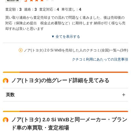
3
3
3
4
4
査定額：
連絡：
査定対応：
車引渡し：
買い取り連絡から査定売却までの流れで問題なく進みました、後は売却後の
対応（保険止め提出 税金止め書類など）に期待します 納得が行く様なら売
却すれば良いと思います
▼ 全てを表示する
買取店からの返信
お世話になっております。 株式会社ネクステージでございます。 この
ノア(トヨタ) 2.0 Si WxBを売却した人のクチコミ(全国)一覧へ(3件)
度はネクステージをご利用いただきまして誠にありがとうございまし
クチコミ利用にあたっての注意事項
た。 弊社は東証一部上場企業のため、安心してご利用いただければと
存じます。 買取や販売だけではなく、車検や整備、点検などもご用意
しております。 またお車のことで何かございましたら、是非ネクステ
ージをご利用いただけますと幸いでございます。 今後とも宜しくお願
ノア(トヨタ)の他グレード詳細を見てみる
い申し上げます。
英数
ノア(トヨタ) 2.0 Si WxBと同一メーカー・ブラン
ド車の車買取・査定相場