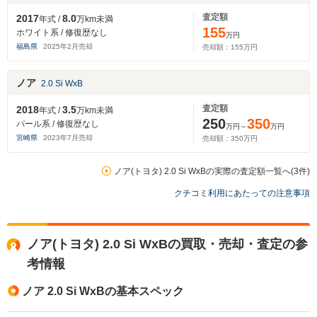
査定額
2017
8.0
年式 /
万km未満
155
ホワイト系 / 修復歴なし
万円
福島県
2025
年
2
月売却
売却額：
155
万円
ノア
2.0 Si WxB
査定額
2018
3.5
年式 /
万km未満
250
350
パール系 / 修復歴なし
万円～
万円
宮崎県
2023
年
7
月売却
売却額：
350
万円
ノア(トヨタ) 2.0 Si WxBの実際の査定額一覧へ(3件)
クチコミ利用にあたっての注意事項
ノア(トヨタ) 2.0 Si WxBの買取・売却・査定の参
考情報
ノア 2.0 Si WxBの基本スペック