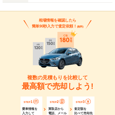
相場情報を確認したら
簡単90秒入力で査定依頼！
(無料)
複数の見積もりを比較して
最高額で売却しよう!
1
2
3
STEP
STEP
STEP
愛車情報を
買取店から
査定額を
入力して
電話、メール
比べて売却先