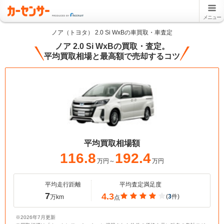
メニュー
ノア（トヨタ） 2.0 Si WxBの車買取・車査定
ノア 2.0 Si WxBの買取・査定。
平均買取相場と最高額で売却するコツ
平均買取相場額
116.8
192.4
万円～
万円
平均走行距離
平均査定満足度
7
4.3
(
3
件)
万km
点
※2026年7月更新