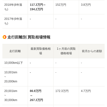
2018年(8年落
117.3万円～
152万円
3.8万円
ち)
194.2万円
2017年(9年落
-
-
-
ち)
走行距離別 買取相場情報
最新買取価格相
1ヶ月前の買取
走行距離
前月からの差額
場
価格相場
10,000km以下
-
-
-
10,001km
-
-
-
~
20,000km
20,001km
86.9万円
172.3万円
4.7万円
~
～
30,000km
267.3万円