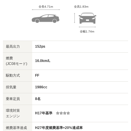
全長4.71m
全高1.83m
全幅1.74m
最高出力
152ps
燃費
16.0km/L
(JC08モード)
駆動方式
FF
排気量
1986cc
乗車定員
8名
環境対策
H17年基準 ☆☆☆☆
エンジン
燃費基準達成
H27年度燃費基準+20%達成車