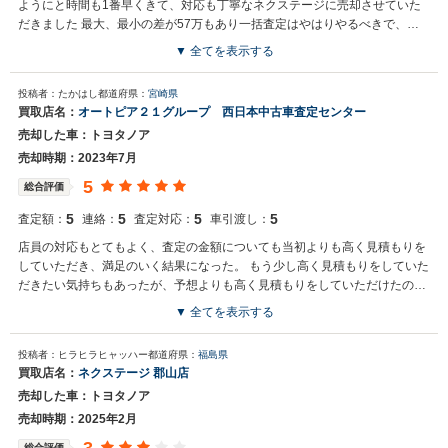
ようにと時間も1番早くきて、対応も丁寧なネクステージに売却させていた
だきました 最大、最小の差が57万もあり一括査定はやはりやるべきで、や
ってよかったと思っています 次回も売却時は活用させていただきます
▼ 全てを表示する
買取店からの返信
投稿者：たかはし
都道府県：
宮崎県
お世話になっております。株式会社ネクステージでございます。この
買取店名：
オートピア２１グループ 西日本中古車査定センター
度はネクステージをご利用いただきまして誠にありがとうございまし
売却した車：トヨタノア
た。弊社スタッフの接客をお褒め頂き光栄です。今後もご満足いただ
けるよう精進してまいります。スタッフ一同、またのご利用お待ちし
売却時期：2023年7月
ております。
5
総合評価
5
5
5
5
査定額：
連絡：
査定対応：
車引渡し：
店員の対応もとてもよく、査定の金額についても当初よりも高く見積もりを
していただき、満足のいく結果になった。 もう少し高く見積もりをしていた
だきたい気持ちもあったが、予想よりも高く見積もりをしていただけたので
よかった
▼ 全てを表示する
投稿者：ヒラヒラヒャッハー
都道府県：
福島県
買取店名：
ネクステージ 郡山店
売却した車：トヨタノア
売却時期：2025年2月
総合評価