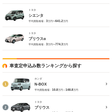
トヨタ
シエンタ
3
641.2
平均買取相場：
万円〜
万円
トヨタ
プリウスα
3
774.3
平均買取相場：
万円〜
万円
車査定申込み数ランキングから探す
ホンダ
N-BOX
1
10.8
148.8
平均買取相場：
万円～
万円
トヨタ
プリウス
2