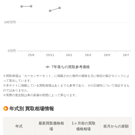
7年落ちの買取参考価格
※買取相場は「カーセンサーネット」に掲載された物件の価格を元に独自の集計ロジックによ
って算出しています。
※本サイトに掲載している買取相場はあくまでも参考であり、その正確性について保証するも
のではありません。
※実際の査定額は車の装備や状態によって異なります。
年式別 買取相場情報
最新買取価格相
1ヶ月前の買取
年式
前月からの差額
場
価格相場