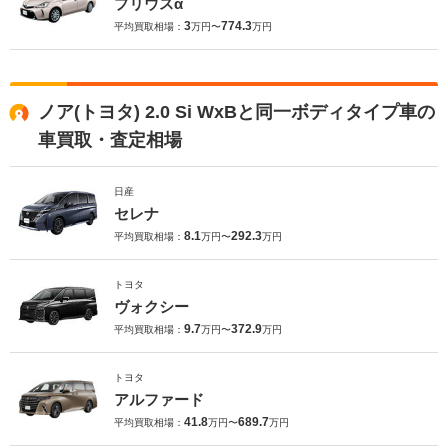
プリウスα
3
774.3
平均買取相場：
万円〜
万円
ノア(トヨタ) 2.0 Si WxBと同一ボディタイプ車の
車買取・査定相場
日産
セレナ
8.1
292.3
平均買取相場：
万円〜
万円
トヨタ
ヴォクシー
9.7
372.9
平均買取相場：
万円〜
万円
トヨタ
アルファード
41.8
689.7
平均買取相場：
万円〜
万円