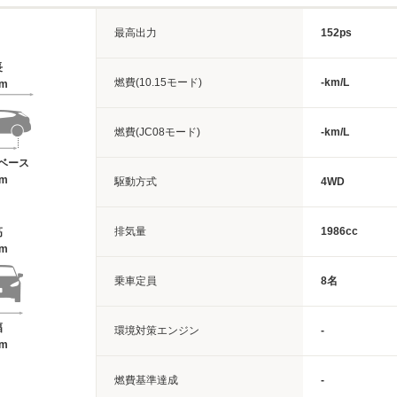
最高出力
152ps
長
燃費(10.15モード)
-km/L
1m
燃費(JC08モード)
-km/L
ベース
5m
駆動方式
4WD
排気量
1986cc
高
7m
乗車定員
8名
幅
環境対策エンジン
-
4m
燃費基準達成
-