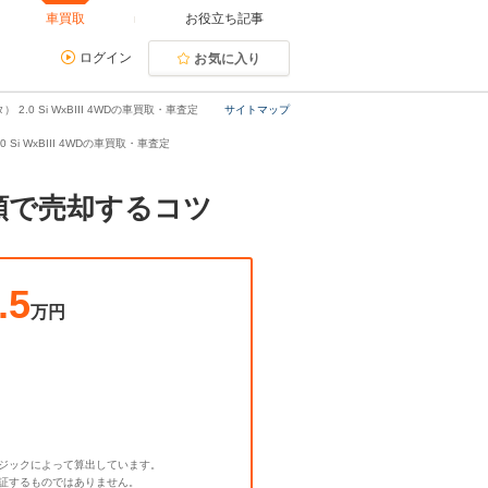
車買取
お役立ち記事
ログイン
お気に入り
 2.0 Si WxBIII 4WDの車買取・車査定
サイトマップ
0 Si WxBIII 4WDの車買取・車査定
最高額で売却するコツ
.5
万円
ジックによって算出しています。
証するものではありません。