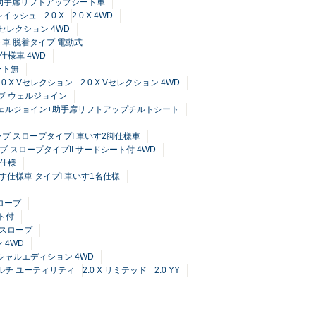
ャブ 助手席リフトアップシート車
i レイッシュ
2.0 X
2.0 X 4WD
X Lセレクション 4WD
ト車 脱着タイプ 電動式
仕様車 4WD
ート無
2.0 X Vセレクション
2.0 X Vセレクション 4WD
ャブ ウェルジョイン
ブ ウェルジョイン+助手席リフトアップチルトシート
キャブ スロープタイプI 車いす2脚仕様車
キャブ スロープタイプII サードシート付 4WD
定仕様
車いす仕様車 タイプI 車いす1名仕様
スロープ
ート付
トスロープ
 4WD
スペシャルエディション 4WD
 マルチ ユーティリティ
2.0 X リミテッド
2.0 YY