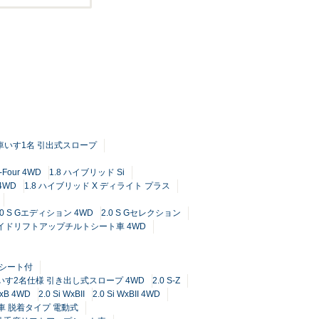
I 車いす1名 引出式スロープ
Four 4WD
1.8 ハイブリッド Si
 4WD
1.8 ハイブリッド X ディライト プラス
.0 S Gエディション 4WD
2.0 S Gセレクション
ブ サイドリフトアップチルトシート車 4WD
ドシート付
 車いす2名仕様 引き出し式スロープ 4WD
2.0 S-Z
WxB 4WD
2.0 Si WxBII
2.0 Si WxBII 4WD
ト車 脱着タイプ 電動式