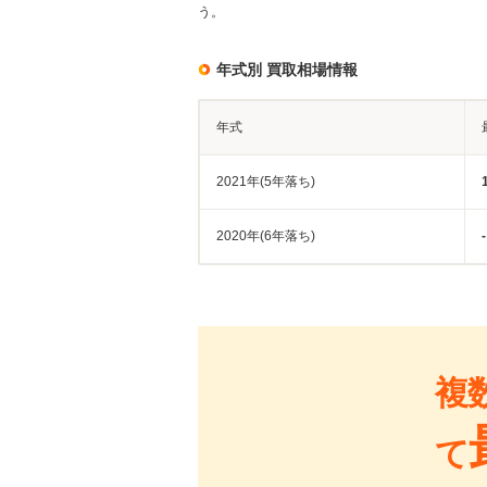
う。
年式別 買取相場情報
年式
2021年(5年落ち)
2020年(6年落ち)
-
複
て