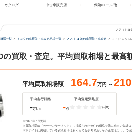
カタログ
中古車販売店
保険/ローン/他
ノア（トヨタ）
相場一覧
トヨタの車買取・車査定相場一覧
ノア(トヨタ)の車買取・車査定
ノア(トヨタ) 2.
BIII 4WDの買取・査定。平均買取相場と
164.7
210
平均買取相場額
万円
～
平均走行距離
平均査定満足度
-
-
(-件)
万km
点
※2026年7月更新
※買取相場は「カーセンサーネット」に掲載された物件の価格を元に独自の集計ロ
※本サイトに掲載している買取相場はあくまでも参考でありその正確性について保