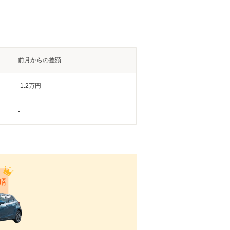
前月からの差額
-1.2万円
-