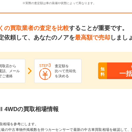
※実際の査定額は車の装備や状態によって異なります。
くの買取業者の査定を比較
することが重要です。
定依頼して、あなたのノアを
最高額で売却
しまし
3
STEP
買取店から
査定額を
無
電話、メール
比べて売却先
一
料
でご連絡
を決める
BIII 4WDの買取相場情報
取相場を参考にします。
大級の中古車物件掲載数を持つカーセンサーで最新の中古車買取相場を確認して、