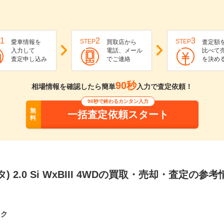
1
2
3
STEP
STEP
愛車情報を
買取店から
査定額
入力して
電話、メール
比べて
査定申し込み
でご連絡
を決め
90秒
相場情報を確認したら簡単
入力で査定依頼！
90秒で終わるカンタン入力
無
一括査定依頼スタート
料
) 2.0 Si WxBIII 4WDの買取・売却・査定の参考
ック