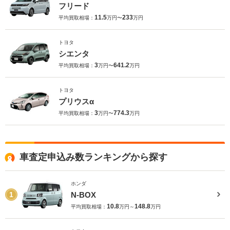
フリード
11.5
233
平均買取相場：
万円〜
万円
トヨタ
シエンタ
3
641.2
平均買取相場：
万円〜
万円
トヨタ
プリウスα
3
774.3
平均買取相場：
万円〜
万円
車査定申込み数ランキングから探す
ホンダ
N-BOX
1
10.8
148.8
平均買取相場：
万円～
万円