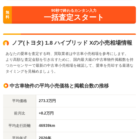
90
秒で終わるカンタン入力
無
一括査定スタート
料
ノア(トヨタ) 1.8 ハイブリッド Xの小売相場情報
あなたの愛車を査定する時、買取業者は中古車小売相場を参考にします。
より高額な査定金額を引き出すために、国内最大級の中古車物件掲載数を持
つカーセンサーで最新の中古車小売相場を確認して、愛車を売却する最適な
タイミングを見極めましょう。
中古車物件の平均小売価格と掲載台数の推移
平均価格
273.3万円
前月比
+8.2万円
平均走行距離
46939km
平均年式
2026年