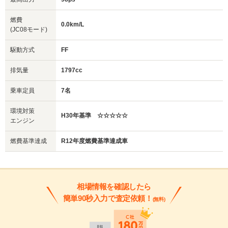
燃費
0.0km/L
(JC08モード)
駆動方式
FF
排気量
1797cc
乗車定員
7名
環境対策
H30年基準 ☆☆☆☆☆
エンジン
燃費基準達成
R12年度燃費基準達成車
相場情報を確認したら
簡単90秒入力で査定依頼！
(無料)