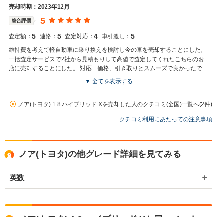
売却時期：2023年12月
5
総合評価
5
5
4
5
査定額：
連絡：
査定対応：
車引渡し：
維持費を考えて軽自動車に乗り換えを検討し今の車を売却することにした。
一括査定サービスで2社から見積もりして高値で査定してくれたこちらのお
店に売却することにした。 対応、価格、引き取りとスムーズで良かったで
す。
▼ 全てを表示する
買取店からの返信
お世話になっております。 株式会社ネクステージでございます。 この
ノア(トヨタ) 1.8 ハイブリッド Xを売却した人のクチコミ(全国)一覧へ(2件)
度はネクステージをご利用いただきまして誠にありがとうございまし
クチコミ利用にあたっての注意事項
た。 弊社スタッフの接客をお褒め頂き光栄です。 今後もご満足いただ
けるよう精進してまいります。 スタッフ一同、またのご利用お待ちし
ております。
ノア(トヨタ)の他グレード詳細を見てみる
英数