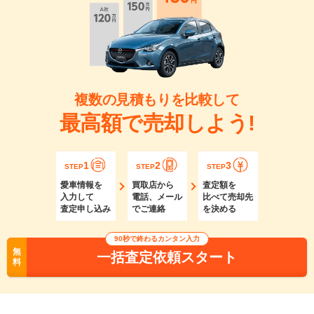
複数の見積もりを比較して
最高額で売却しよう!
1
2
3
STEP
STEP
STEP
愛車情報を
買取店から
査定額を
入力して
電話、メール
比べて売却先
査定申し込み
でご連絡
を決める
90秒で終わるカンタン入力
無
一括査定依頼スタート
料