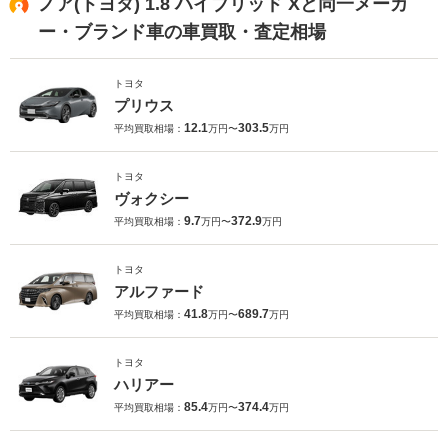
ノア(トヨタ) 1.8 ハイブリッド Xと同一メーカ
ー・ブランド車の車買取・査定相場
トヨタ
プリウス
12.1
303.5
平均買取相場：
万円〜
万円
トヨタ
ヴォクシー
9.7
372.9
平均買取相場：
万円〜
万円
トヨタ
アルファード
41.8
689.7
平均買取相場：
万円〜
万円
トヨタ
ハリアー
85.4
374.4
平均買取相場：
万円〜
万円