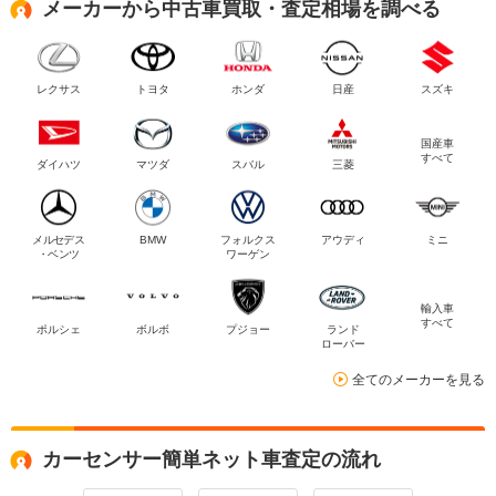
メーカーから中古車買取・査定相場を調べる
レクサス
トヨタ
ホンダ
日産
スズキ
国産車
すべて
ダイハツ
マツダ
スバル
三菱
メルセデス
BMW
フォルクス
アウディ
ミニ
・ベンツ
ワーゲン
輸入車
すべて
ポルシェ
ボルボ
プジョー
ランド
ローバー
全てのメーカーを見る
カーセンサー簡単ネット車査定の流れ