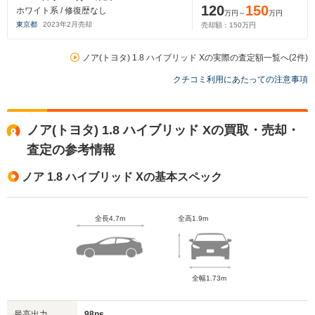
120
150
ホワイト系 / 修復歴なし
万円～
万円
東京都
2023
年
2
月売却
売却額：
150
万円
ノア(トヨタ) 1.8 ハイブリッド Xの実際の査定額一覧へ(2件)
クチコミ利用にあたっての注意事項
ノア(トヨタ) 1.8 ハイブリッド Xの買取・売却・
査定の参考情報
ノア 1.8 ハイブリッド Xの基本スペック
全長4.7m
全高1.9m
全幅1.73m
最高出力
98ps