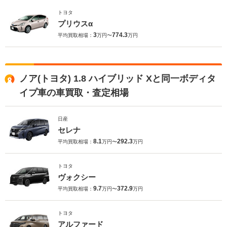
トヨタ
プリウスα
3
774.3
平均買取相場：
万円〜
万円
ノア(トヨタ) 1.8 ハイブリッド Xと同一ボディタ
イプ車の車買取・査定相場
日産
セレナ
8.1
292.3
平均買取相場：
万円〜
万円
トヨタ
ヴォクシー
9.7
372.9
平均買取相場：
万円〜
万円
トヨタ
アルファード