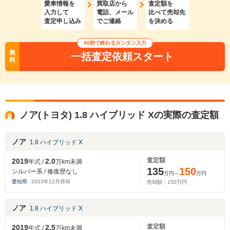
愛車情報を
買取店から
査定額を
入力して
電話、メール
比べて売却先
査定申し込み
でご連絡
を決める
90秒で終わるカンタン入力
無
一括査定依頼スタート
料
ノア(トヨタ) 1.8 ハイブリッド Xの実際の査定額
ノア
1.8 ハイブリッド X
査定額
2019
2.0
年式 /
万km未満
135
150
シルバー系 / 修復歴なし
万円～
万円
愛知県
2023
年
12
月売却
売却額：
150
万円
ノア
1.8 ハイブリッド X
査定額
2019
2.5
年式 /
万km未満