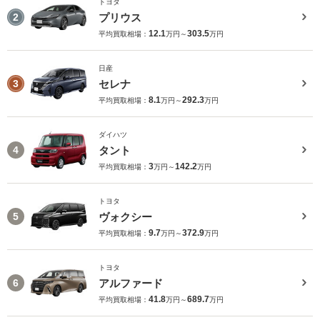
トヨタ
プリウス
2
12.1
303.5
平均買取相場：
万円～
万円
日産
セレナ
3
8.1
292.3
平均買取相場：
万円～
万円
ダイハツ
タント
4
3
142.2
平均買取相場：
万円～
万円
トヨタ
ヴォクシー
5
9.7
372.9
平均買取相場：
万円～
万円
トヨタ
アルファード
6
41.8
689.7
平均買取相場：
万円～
万円