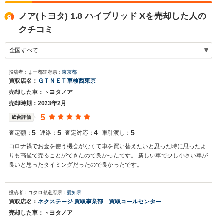
ノア(トヨタ) 1.8 ハイブリッド Xを売却した人の
クチコミ
投稿者：まー
都道府県：
東京都
買取店名：
ＧＴＮＥＴ車検西東京
売却した車：トヨタノア
売却時期：2023年2月
5
総合評価
5
5
4
5
査定額：
連絡：
査定対応：
車引渡し：
コロナ禍でお金を使う機会がなくて車を買い替えたいと思った時に思ったよ
りも高値で売ることができたので良かったです。 新しい車で少し小さい車が
良いと思ったタイミングだったので良かったです。
投稿者：コタロ
都道府県：
愛知県
買取店名：
ネクステージ 買取事業部 買取コールセンター
売却した車：トヨタノア