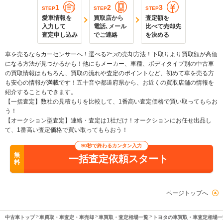
1
2
3
STEP
STEP
STEP
愛車情報を
買取店から
査定額を
入力して
電話､メール
比べて売却先
査定申し込み
でご連絡
を決める
車を売るならカーセンサーへ！選べる2つの売却方法！下取りより買取額が高価
になる方法が見つかるかも！他にもメーカー、車種、ボディタイプ別の中古車
の買取情報はもちろん、買取の流れや査定のポイントなど、初めて車を売る方
も安心の情報が満載です！五十音や都道府県から、お近くの買取店舗の情報を
紹介することもできます。
【一括査定】数社の見積もりを比較して、1番高い査定価格で買い取ってもらお
う！
【オークション型査定】連絡・査定は1社だけ！オークションにお任せ出品し
て、1番高い査定価格で買い取ってもらおう！
90秒で終わるカンタン入力
無
一括査定依頼スタート
料
ページトップへ
中古車トップ
車買取・車査定・車売却
車買取・査定相場一覧
トヨタの車買取・車査定相場一