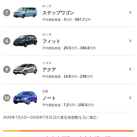
ホンダ
ステップワゴン
7
3
587.7
平均買取相場：
万円～
万円
ホンダ
フィット
8
20.5
166.6
平均買取相場：
万円～
万円
トヨタ
アクア
9
14.6
236
平均買取相場：
万円～
万円
日産
ノート
10
7.2
150.5
平均買取相場：
万円～
万円
2026年7月1日〜2026年7月31日の査定依頼数を元に集計。