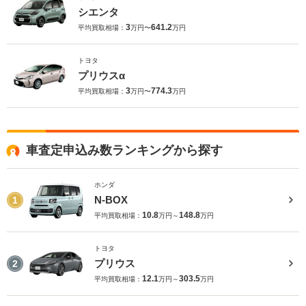
シエンタ
3
641.2
平均買取相場：
万円〜
万円
トヨタ
プリウスα
3
774.3
平均買取相場：
万円〜
万円
車査定申込み数ランキングから探す
ホンダ
N-BOX
1
10.8
148.8
平均買取相場：
万円～
万円
トヨタ
プリウス
2
12.1
303.5
平均買取相場：
万円～
万円