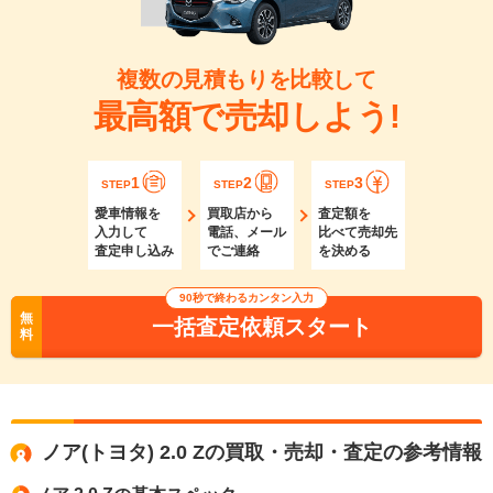
複数の見積もりを比較して
最高額で売却しよう!
1
2
3
STEP
STEP
STEP
愛車情報を
買取店から
査定額を
入力して
電話、メール
比べて売却先
査定申し込み
でご連絡
を決める
90秒で終わるカンタン入力
無
一括査定依頼スタート
料
ノア(トヨタ) 2.0 Zの買取・売却・査定の参考情報