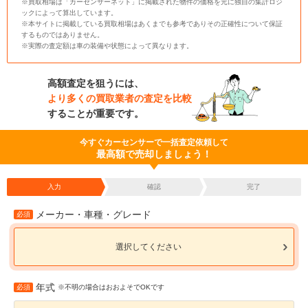
※買取相場は「カーセンサーネット」に掲載された物件の価格を元に独自の集計ロジ
ックによって算出しています。
※本サイトに掲載している買取相場はあくまでも参考でありその正確性について保証
するものではありません。
※実際の査定額は車の装備や状態によって異なります。
高額査定を狙うには、
より多くの買取業者の査定を比較
することが重要です。
今すぐカーセンサーで一括査定依頼して
最高額で売却しましょう！
入力
確認
完了
メーカー・車種・グレード
必須
選択してください
年式
必須
※不明の場合はおおよそでOKです