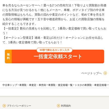
車を売るならカーセンサーへ！選べる2つの売却方法！下取りより買取額が高価
になる方法が見つかるかも！他にもメーカー、車種、ボディタイプ別の中古車
の買取情報はもちろん、買取の流れや査定のポイントなど、初めて車を売る方
も安心の情報が満載です！五十音や都道府県から、お近くの買取店舗の情報を
紹介することもできます。
【一括査定】数社の見積もりを比較して、1番高い査定価格で買い取ってもらお
う！
【オークション型査定】連絡・査定は1社だけ！オークションにお任せ出品し
て、1番高い査定価格で買い取ってもらおう！
90秒で終わるカンタン入力
無
一括査定依頼スタート
料
ページトップへ
中古車トップ
車買取・車査定・車売却
車買取・査定相場一覧
トヨタの車買取・車査定相場一
プライバシーポリシー
利用規約