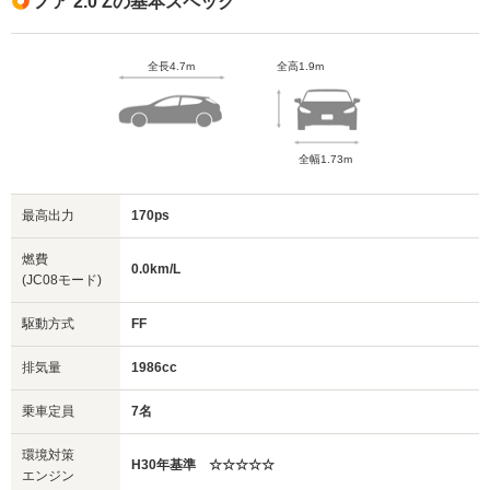
ノア 2.0 Zの基本スペック
全長4.7m
全高1.9m
全幅1.73m
最高出力
170ps
燃費
0.0km/L
(JC08モード)
駆動方式
FF
排気量
1986cc
乗車定員
7名
環境対策
H30年基準 ☆☆☆☆☆
エンジン