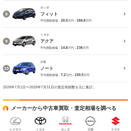
ホンダ
フィット
8
20.5
166.6
平均買取相場：
万円～
万円
トヨタ
アクア
9
14.6
236
平均買取相場：
万円～
万円
日産
ノート
10
7.2
150.5
平均買取相場：
万円～
万円
2026年7月1日〜2026年7月31日の査定依頼数を元に集計。
メーカーから中古車買取・査定相場を調べる
レクサス
トヨタ
ホンダ
日産
スズキ