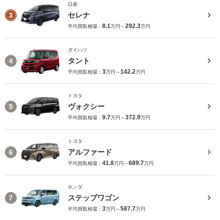
日産
セレナ
3
8.1
292.3
平均買取相場：
万円～
万円
ダイハツ
タント
4
3
142.2
平均買取相場：
万円～
万円
トヨタ
ヴォクシー
5
9.7
372.9
平均買取相場：
万円～
万円
トヨタ
アルファード
6
41.8
689.7
平均買取相場：
万円～
万円
ホンダ
ステップワゴン
7
3
587.7
平均買取相場：
万円～
万円