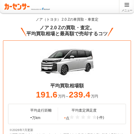
メニュー
ノア（トヨタ） 2.0 Zの車買取・車査定
ノア 2.0 Zの買取・査定。
平均買取相場と最高額で売却するコツ
平均買取相場額
191.6
239.4
万円～
万円
平均走行距離
平均査定満足度
-
-
(-件)
万km
点
※2026年7月更新