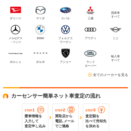
国産車
すべて
ダイハツ
マツダ
スバル
三菱
メルセデス
BMW
フォルクス
アウディ
ミニ
・ベンツ
ワーゲン
輸入車
すべて
ポルシェ
ボルボ
プジョー
ランド
ローバー
全てのメーカーを見る
カーセンサー簡単ネット車査定の流れ
1
2
3
STEP
STEP
STEP
愛車情報を
買取店から
査定額を
入力して
電話､メール
比べて売却先
査定申し込み
でご連絡
を決める