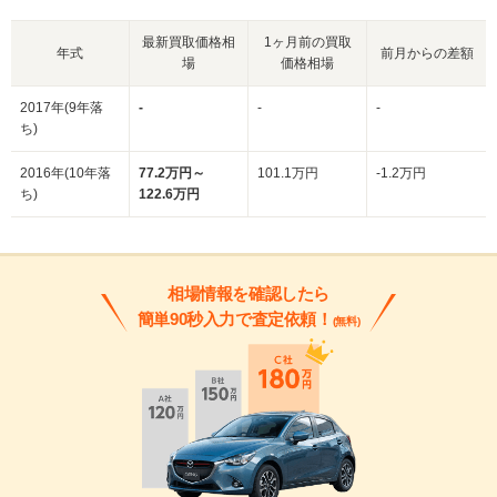
最新買取価格相
1ヶ月前の買取
年式
前月からの差額
場
価格相場
2017年(9年落
-
-
-
ち)
2016年(10年落
77.2万円～
101.1万円
-1.2万円
ち)
122.6万円
相場情報を確認したら
簡単90秒入力で査定依頼！
(無料)