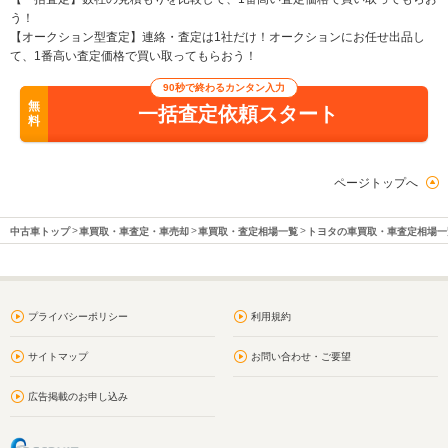
う！
【オークション型査定】連絡・査定は1社だけ！オークションにお任せ出品し
て、1番高い査定価格で買い取ってもらおう！
90秒で終わるカンタン入力
無
一括査定依頼スタート
料
ページトップへ
中古車トップ
車買取・車査定・車売却
車買取・査定相場一覧
トヨタの車買取・車査定相場一
プライバシーポリシー
利用規約
サイトマップ
お問い合わせ・ご要望
広告掲載のお申し込み