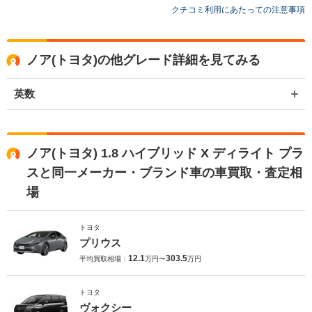
お世話になっております。 株式会社ネクステージでございます。 この
クチコミ利用にあたっての注意事項
度はネクステージをご利用いただきまして誠にありがとうございまし
た。 弊社スタッフの接客をお褒め頂き光栄です。 今後もご満足いただ
けるよう精進してまいります。 スタッフ一同、またのご利用お待ちし
ノア(トヨタ)の他グレード詳細を見てみる
ております。
英数
ノア(トヨタ) 1.8 ハイブリッド X ディライト プラ
スと同一メーカー・ブランド車の車買取・査定相
場
トヨタ
プリウス
12.1
303.5
平均買取相場：
万円〜
万円
トヨタ
ヴォクシー