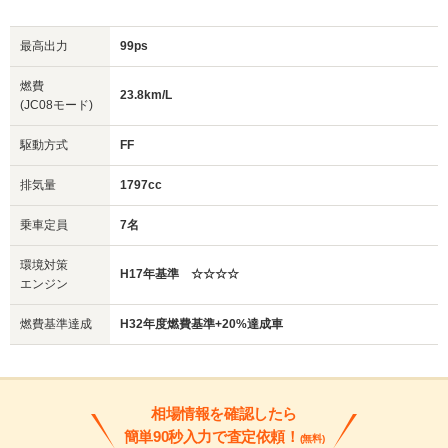
最高出力
99ps
燃費
23.8km/L
(JC08モード)
駆動方式
FF
排気量
1797cc
乗車定員
7名
環境対策
H17年基準 ☆☆☆☆
エンジン
燃費基準達成
H32年度燃費基準+20%達成車
相場情報を確認したら
簡単90秒入力で査定依頼！
(無料)