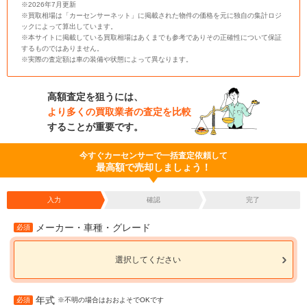
※2026年7月更新
※買取相場は「カーセンサーネット」に掲載された物件の価格を元に独自の集計ロジ
ックによって算出しています。
※本サイトに掲載している買取相場はあくまでも参考でありその正確性について保証
するものではありません。
※実際の査定額は車の装備や状態によって異なります。
高額査定を狙うには、
より多くの買取業者の査定を比較
することが重要です。
今すぐカーセンサーで一括査定依頼して
最高額で売却しましょう！
入力
確認
完了
メーカー・車種・グレード
必須
選択してください
年式
必須
※不明の場合はおおよそでOKです