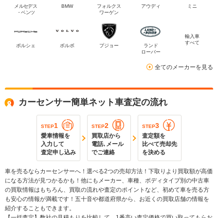
メルセデス
BMW
フォルクス
アウディ
ミニ
・ベンツ
ワーゲン
輸入車
すべて
ポルシェ
ボルボ
プジョー
ランド
ローバー
全てのメーカーを見る
カーセンサー簡単ネット車査定の流れ
1
2
3
STEP
STEP
STEP
愛車情報を
買取店から
査定額を
入力して
電話､メール
比べて売却先
査定申し込み
でご連絡
を決める
車を売るならカーセンサーへ！選べる2つの売却方法！下取りより買取額が高価
になる方法が見つかるかも！他にもメーカー、車種、ボディタイプ別の中古車
の買取情報はもちろん、買取の流れや査定のポイントなど、初めて車を売る方
も安心の情報が満載です！五十音や都道府県から、お近くの買取店舗の情報を
紹介することもできます。
【一括査定】数社の見積もりを比較して、1番高い査定価格で買い取ってもらお