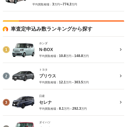
3
774.3
平均買取相場：
万円〜
万円
車査定申込み数ランキングから探す
ホンダ
N-BOX
1
10.8
148.8
平均買取相場：
万円～
万円
トヨタ
プリウス
2
12.1
303.5
平均買取相場：
万円～
万円
日産
セレナ
3
8.1
292.3
平均買取相場：
万円～
万円
ダイハツ