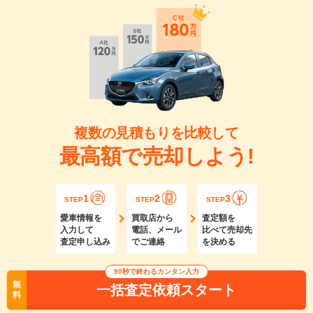
複数の見積もりを比較して
最高額で売却しよう!
1
2
3
STEP
STEP
STEP
愛車情報を
買取店から
査定額を
入力して
電話、メール
比べて売却先
査定申し込み
でご連絡
を決める
90秒で終わるカンタン入力
無
一括査定依頼スタート
料