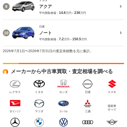
トヨタ
アクア
9
14.6
236
平均買取相場：
万円～
万円
日産
ノート
10
7.2
150.5
平均買取相場：
万円～
万円
2026年7月1日〜2026年7月31日の査定依頼数を元に集計。
メーカーから中古車買取・査定相場を調べる
レクサス
トヨタ
ホンダ
日産
スズキ
国産車
すべて
ダイハツ
マツダ
スバル
三菱