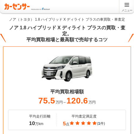
メニュー
ノア（トヨタ） 1.8 ハイブリッド X ディライト プラスの車買取・車査定
ノア 1.8 ハイブリッド X ディライト プラスの買取・査
定。
平均買取相場と最高額で売却するコツ
平均買取相場額
75.5
120.6
万円～
万円
平均走行距離
平均査定満足度
10
5
(
1
件)
万km
点