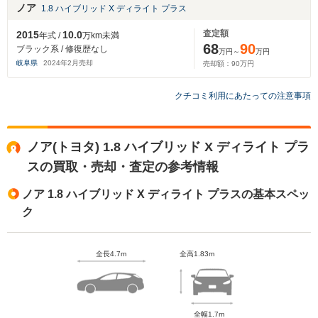
ノア
1.8 ハイブリッド X ディライト プラス
査定額
2015
10.0
年式 /
万km未満
68
90
ブラック系 / 修復歴なし
万円～
万円
岐阜県
2024
年
2
月売却
売却額：
90
万円
クチコミ利用にあたっての注意事項
ノア(トヨタ) 1.8 ハイブリッド X ディライト プラ
スの買取・売却・査定の参考情報
ノア 1.8 ハイブリッド X ディライト プラスの基本スペッ
ク
全長4.7m
全高1.83m
全幅1.7m