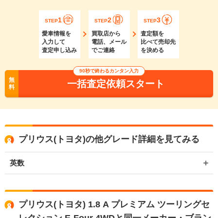
1
2
3
STEP
STEP
STEP
愛車情報を
買取店から
査定額を
入力して
電話、メール
比べて売却先
査定申し込み
でご連絡
を決める
90秒で終わるカンタン入力
無
一括査定依頼スタート
料
プリウス(トヨタ)の他グレード詳細を見てみる
英数
プリウス(トヨタ) 1.8 A プレミアム ツーリングセ
レクション E-Four 4WDと同一メーカー・ブラン