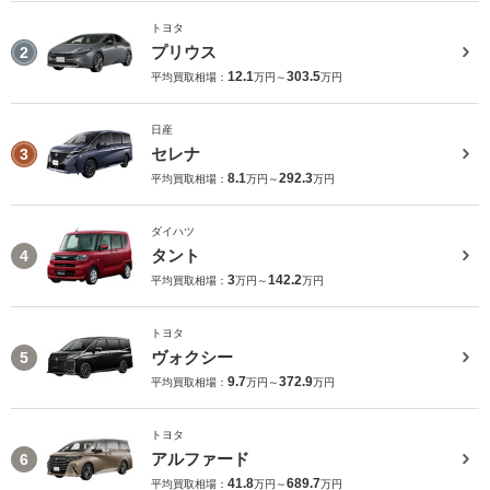
トヨタ
プリウス
2
12.1
303.5
平均買取相場：
万円～
万円
日産
セレナ
3
8.1
292.3
平均買取相場：
万円～
万円
ダイハツ
タント
4
3
142.2
平均買取相場：
万円～
万円
トヨタ
ヴォクシー
5
9.7
372.9
平均買取相場：
万円～
万円
トヨタ
アルファード
6
41.8
689.7
平均買取相場：
万円～
万円