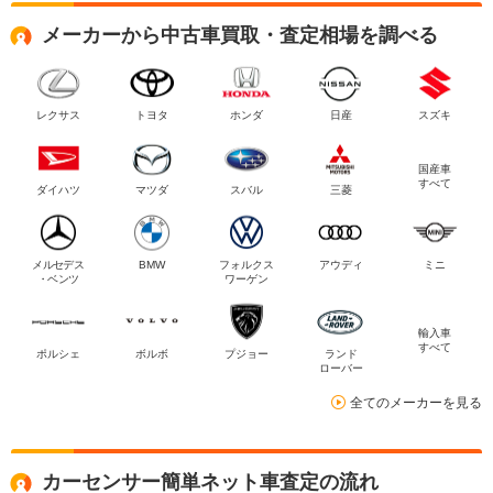
メーカーから中古車買取・査定相場を調べる
レクサス
トヨタ
ホンダ
日産
スズキ
国産車
すべて
ダイハツ
マツダ
スバル
三菱
メルセデス
BMW
フォルクス
アウディ
ミニ
・ベンツ
ワーゲン
輸入車
すべて
ポルシェ
ボルボ
プジョー
ランド
ローバー
全てのメーカーを見る
カーセンサー簡単ネット車査定の流れ