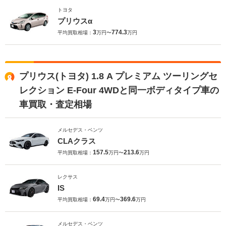
トヨタ
プリウスα
3
774.3
平均買取相場：
万円〜
万円
プリウス(トヨタ) 1.8 A プレミアム ツーリングセ
レクション E-Four 4WDと同一ボディタイプ車の
車買取・査定相場
メルセデス・ベンツ
CLAクラス
157.5
213.6
平均買取相場：
万円〜
万円
レクサス
IS
69.4
369.6
平均買取相場：
万円〜
万円
メルセデス・ベンツ