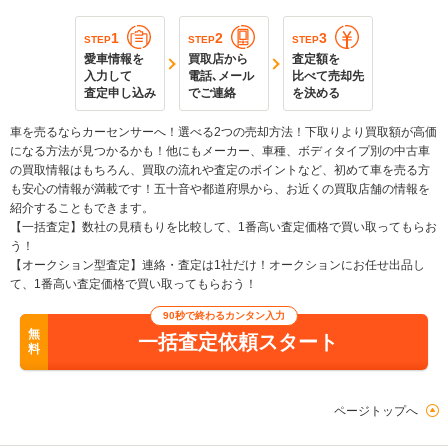
1
2
3
STEP
STEP
STEP
愛車情報を
買取店から
査定額を
入力して
電話､メール
比べて売却先
査定申し込み
でご連絡
を決める
車を売るならカーセンサーへ！選べる2つの売却方法！下取りより買取額が高価
になる方法が見つかるかも！他にもメーカー、車種、ボディタイプ別の中古車
の買取情報はもちろん、買取の流れや査定のポイントなど、初めて車を売る方
も安心の情報が満載です！五十音や都道府県から、お近くの買取店舗の情報を
紹介することもできます。
【一括査定】数社の見積もりを比較して、1番高い査定価格で買い取ってもらお
う！
【オークション型査定】連絡・査定は1社だけ！オークションにお任せ出品し
て、1番高い査定価格で買い取ってもらおう！
90秒で終わるカンタン入力
無
一括査定依頼スタート
料
ページトップへ