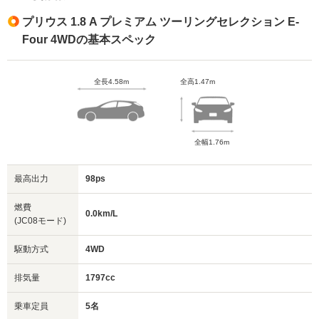
プリウス 1.8 A プレミアム ツーリングセレクション E-
Four 4WDの基本スペック
全長4.58m
全高1.47m
全幅1.76m
最高出力
98ps
燃費
0.0km/L
(JC08モード)
駆動方式
4WD
排気量
1797cc
乗車定員
5名