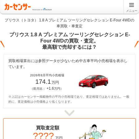
メニュー
プリウス（トヨタ） 1.8 A プレミアム ツーリングセレクション E-Four 4WDの
車買取・車査定
プリウス 1.8 A プレミアム ツーリングセレクション E-
Four 4WDの買取・査定。
最高額で売却するには？
買取相場算出には参照データが少ないため中古車平均小売相場を表示し
ています。
2026年8月平均小売相場
174.1
万円
+1.6
（前月比：
万円）
※上記はカーセンサー掲載物件の平均小売相場であり、査定相場ではありません。一般
的に、査定価格は小売価格より低くなります。
買取査定額
????
万円