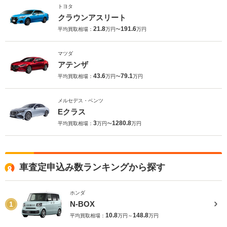
トヨタ
クラウンアスリート
21.8
191.6
平均買取相場：
万円〜
万円
マツダ
アテンザ
43.6
79.1
平均買取相場：
万円〜
万円
メルセデス・ベンツ
Eクラス
3
1280.8
平均買取相場：
万円〜
万円
車査定申込み数ランキングから探す
ホンダ
N-BOX
1
10.8
148.8
平均買取相場：
万円～
万円