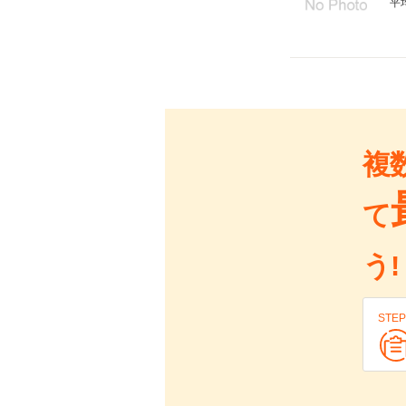
平
複
て
う!
STEP