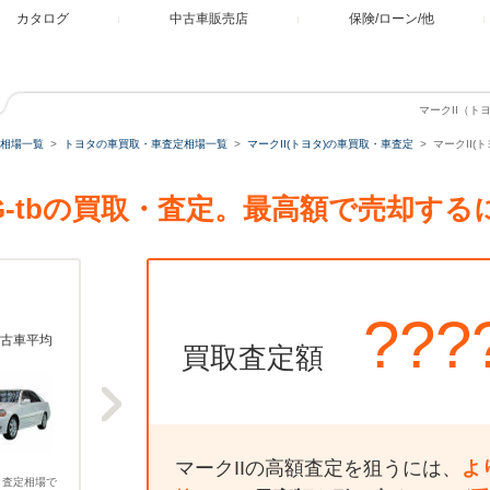
カタログ
中古車販売店
保険/ローン/他
マークII（トヨ
相場一覧
トヨタの車買取・車査定相場一覧
マークII(トヨタ)の車買取・車査定
マークII(
ンデG-tbの買取・査定。最高額で売却す
???
古車平均
買取査定額
マークIIの高額査定を狙うには、
よ
、査定相場で