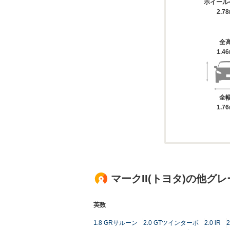
ホイール
2.7
全
1.4
全
1.7
マークII(トヨタ)の他グ
英数
1.8 GRサルーン
2.0 GTツインターボ
2.0 iR