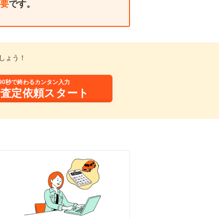
要
です。
しょう！
90秒で終わるカンタン入力
括査定依頼スタート