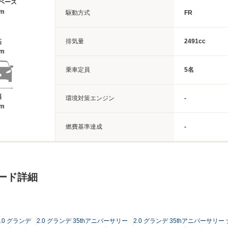
ベース
8m
駆動方式
FR
排気量
2491cc
高
6m
乗車定員
5名
幅
環境対策エンジン
-
6m
燃費基準達成
-
レード詳細
2.0 グランデ
2.0 グランデ 35thアニバーサリー
2.0 グランデ 35thアニバーサリ