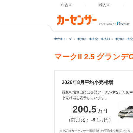
中古車
輸入車
中古車トップ
車買取・車査定・車売却
車買取・査定
マークII 2.5 グラ
2026年8月平均小売相場
買取相場算出には参照データが少ないため中
小売相場を表示しています。
200.5
万円
（前月比：
-8.1
万円）
※上記はカーセンサー掲載物件の平均小売相場であり