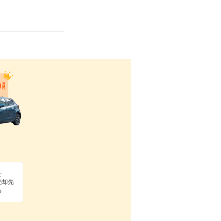
を
売却先
る