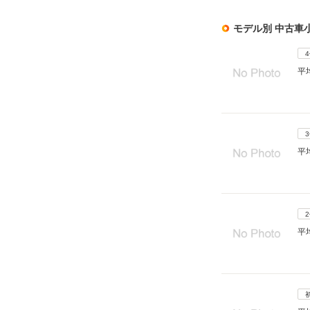
モデル別 中古車
平
平
平