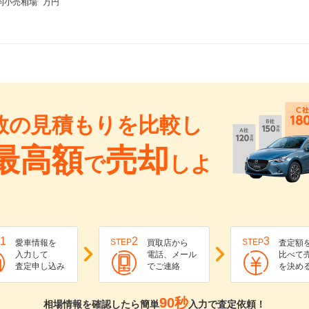
均小売相場
万円
数の見積もりを比較し
最高額
売却
で
しよ
1
2
3
STEP
STEP
愛車情報を
買取店から
査定額
入力して
電話、メール
比べて
査定申し込み
でご連絡
を決め
90秒
相場情報を確認したら簡単
入力で査定依頼！