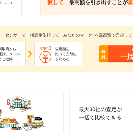
較して、
最高額を引き出すことが
重
低くなりま
カーセンサーで一括査定依頼して、あなたのマークIIを最高額で売却しま
3
STEP
買取店から
査定額を
無
電話、メール
比べて売却先
一
料
でご連絡
を決める
最大30社の査定が
一括で比較できる！