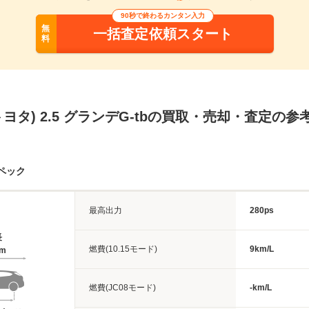
90秒で終わるカンタン入力
無
一括査定依頼スタート
料
(トヨタ) 2.5 グランデG-tbの買取・売却・査定の参
ペック
最高出力
280ps
長
燃費(10.15モード)
9km/L
4m
燃費(JC08モード)
-km/L