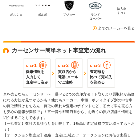
輸入車
すべて
ポルシェ
ボルボ
プジョー
ランド
ローバー
全てのメーカーを見る
カーセンサー簡単ネット車査定の流れ
1
2
3
STEP
STEP
STEP
愛車情報を
買取店から
査定額を
入力して
電話､メール
比べて売却先
査定申し込み
でご連絡
を決める
車を売るならカーセンサーへ！選べる2つの売却方法！下取りより買取額が高価
になる方法が見つかるかも！他にもメーカー、車種、ボディタイプ別の中古車
の買取情報はもちろん、買取の流れや査定のポイントなど、初めて車を売る方
も安心の情報が満載です！五十音や都道府県から、お近くの買取店舗の情報を
紹介することもできます。
【一括査定】数社の見積もりを比較して、1番高い査定価格で買い取ってもらお
う！
【オークション型査定】連絡・査定は1社だけ！オークションにお任せ出品し