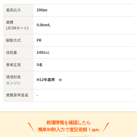
最高出力
200ps
燃費
0.0km/L
(JC08モード)
駆動方式
FR
排気量
2491cc
乗車定員
5名
環境対策
H12年基準 ☆
エンジン
燃費基準達成
-
相場情報を確認したら
簡単90秒入力で査定依頼！
(無料)