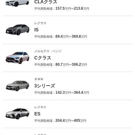
CLAクラス
157.5
213.6
平均買取相場：
万円〜
万円
レクサス
IS
69.4
369.6
平均買取相場：
万円〜
万円
メルセデス・ベンツ
Cクラス
80.7
306.2
平均買取相場：
万円〜
万円
ＢＭＷ
3シリーズ
142.3
364.4
平均買取相場：
万円〜
万円
レクサス
ES
204.4
405
平均買取相場：
万円〜
万円