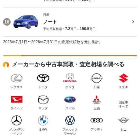
日産
ノート
10
7.2
150.5
平均買取相場：
万円～
万円
2026年7月1日〜2026年7月31日の査定依頼数を元に集計。
メーカーから中古車買取・査定相場を調べる
レクサス
トヨタ
ホンダ
日産
スズキ
国産車
すべて
ダイハツ
マツダ
スバル
三菱
メルセデス
BMW
フォルクス
アウディ
ミニ
・ベンツ
ワーゲン