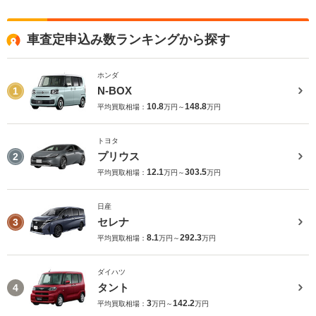
車査定申込み数ランキングから探す
ホンダ
N-BOX
1
10.8
148.8
平均買取相場：
万円～
万円
トヨタ
プリウス
2
12.1
303.5
平均買取相場：
万円～
万円
日産
セレナ
3
8.1
292.3
平均買取相場：
万円～
万円
ダイハツ
タント
4
3
142.2
平均買取相場：
万円～
万円