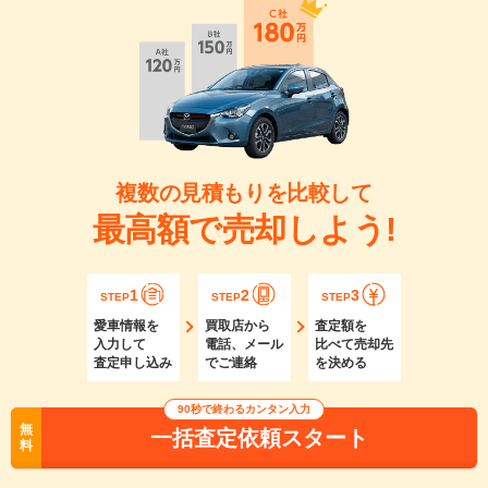
複数の見積もりを比較して
最高額で売却しよう!
1
2
3
STEP
STEP
STEP
愛車情報を
買取店から
査定額を
入力して
電話、メール
比べて売却先
査定申し込み
でご連絡
を決める
90秒で終わるカンタン入力
無
一括査定依頼スタート
料