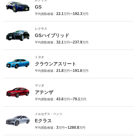
レクサス
GS
22.1
192.3
平均買取相場：
万円〜
万円
レクサス
GSハイブリッド
32.1
237.9
平均買取相場：
万円〜
万円
トヨタ
クラウンアスリート
21.8
191.6
平均買取相場：
万円〜
万円
マツダ
アテンザ
43.6
79.1
平均買取相場：
万円〜
万円
メルセデス・ベンツ
Eクラス
3
1280.8
平均買取相場：
万円〜
万円