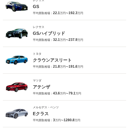
レクサス
GS
22.1
192.3
平均買取相場：
万円〜
万円
レクサス
GSハイブリッド
32.1
237.9
平均買取相場：
万円〜
万円
トヨタ
クラウンアスリート
21.8
191.6
平均買取相場：
万円〜
万円
マツダ
アテンザ
43.6
79.1
平均買取相場：
万円〜
万円
メルセデス・ベンツ
Eクラス
3
1280.8
平均買取相場：
万円〜
万円