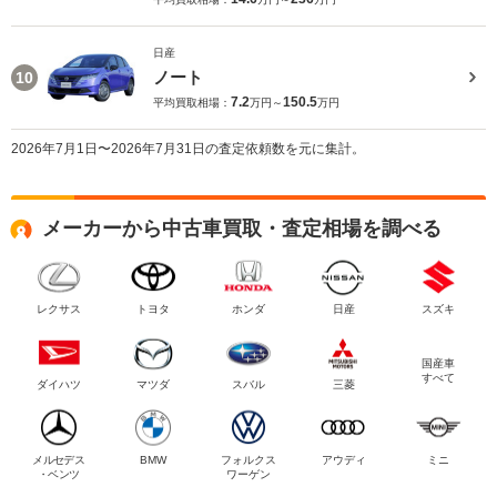
日産
ノート
10
7.2
150.5
平均買取相場：
万円～
万円
2026年7月1日〜2026年7月31日の査定依頼数を元に集計。
メーカーから中古車買取・査定相場を調べる
レクサス
トヨタ
ホンダ
日産
スズキ
国産車
すべて
ダイハツ
マツダ
スバル
三菱
メルセデス
BMW
フォルクス
アウディ
ミニ
・ベンツ
ワーゲン