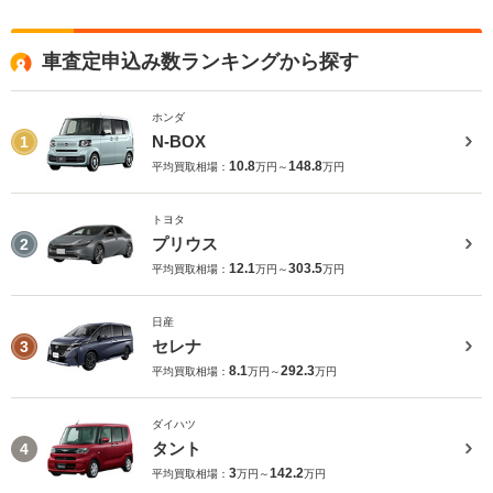
車査定申込み数ランキングから探す
ホンダ
N-BOX
1
10.8
148.8
平均買取相場：
万円～
万円
トヨタ
プリウス
2
12.1
303.5
平均買取相場：
万円～
万円
日産
セレナ
3
8.1
292.3
平均買取相場：
万円～
万円
ダイハツ
タント
4
3
142.2
平均買取相場：
万円～
万円