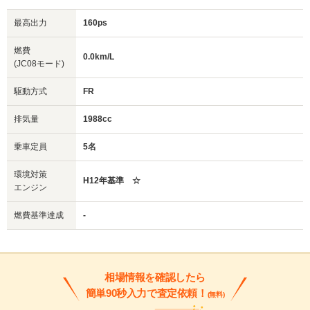
最高出力
160ps
燃費
0.0km/L
(JC08モード)
駆動方式
FR
排気量
1988cc
乗車定員
5名
環境対策
H12年基準 ☆
エンジン
燃費基準達成
-
相場情報を確認したら
簡単90秒入力で査定依頼！
(無料)