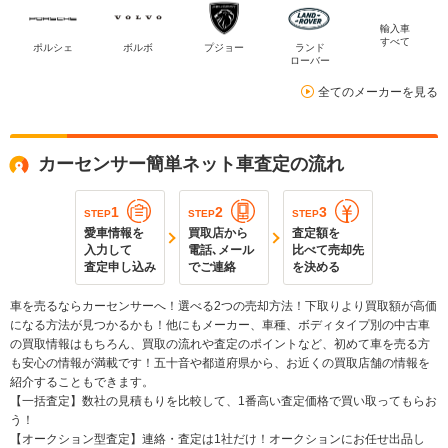
輸入車
すべて
ポルシェ
ボルボ
プジョー
ランド
ローバー
全てのメーカーを見る
カーセンサー簡単ネット車査定の流れ
1
2
3
STEP
STEP
STEP
愛車情報を
買取店から
査定額を
入力して
電話､メール
比べて売却先
査定申し込み
でご連絡
を決める
車を売るならカーセンサーへ！選べる2つの売却方法！下取りより買取額が高価
になる方法が見つかるかも！他にもメーカー、車種、ボディタイプ別の中古車
の買取情報はもちろん、買取の流れや査定のポイントなど、初めて車を売る方
も安心の情報が満載です！五十音や都道府県から、お近くの買取店舗の情報を
紹介することもできます。
【一括査定】数社の見積もりを比較して、1番高い査定価格で買い取ってもらお
う！
【オークション型査定】連絡・査定は1社だけ！オークションにお任せ出品し