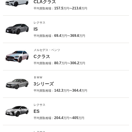
CLAクラス
157.5
213.6
平均買取相場：
万円〜
万円
レクサス
IS
69.4
369.6
平均買取相場：
万円〜
万円
メルセデス・ベンツ
Cクラス
80.7
306.2
平均買取相場：
万円〜
万円
ＢＭＷ
3シリーズ
142.3
364.4
平均買取相場：
万円〜
万円
レクサス
ES
204.4
405
平均買取相場：
万円〜
万円