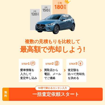
複数の見積もりを比較して
最高額で売却しよう!
1
2
3
STEP
STEP
STEP
愛車情報を
買取店から
査定額を
入力して
電話、メール
比べて売却先
査定申し込み
でご連絡
を決める
90秒で終わるカンタン入力
無
一括査定依頼スタート
料