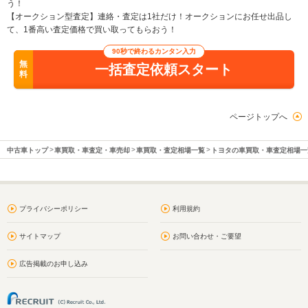
う！
【オークション型査定】連絡・査定は1社だけ！オークションにお任せ出品し
て、1番高い査定価格で買い取ってもらおう！
90秒で終わるカンタン入力
無
一括査定依頼スタート
料
ページトップへ
中古車トップ
車買取・車査定・車売却
車買取・査定相場一覧
トヨタの車買取・車査定相場一
プライバシーポリシー
利用規約
サイトマップ
お問い合わせ・ご要望
広告掲載のお申し込み