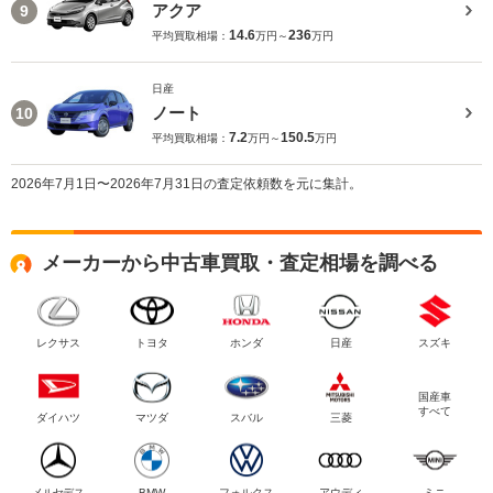
アクア
9
14.6
236
平均買取相場：
万円～
万円
日産
ノート
10
7.2
150.5
平均買取相場：
万円～
万円
2026年7月1日〜2026年7月31日の査定依頼数を元に集計。
メーカーから中古車買取・査定相場を調べる
レクサス
トヨタ
ホンダ
日産
スズキ
国産車
すべて
ダイハツ
マツダ
スバル
三菱
メルセデス
BMW
フォルクス
アウディ
ミニ