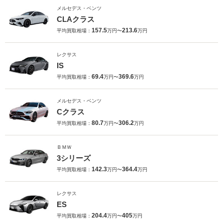
メルセデス・ベンツ
CLAクラス
157.5
213.6
平均買取相場：
万円〜
万円
レクサス
IS
69.4
369.6
平均買取相場：
万円〜
万円
メルセデス・ベンツ
Cクラス
80.7
306.2
平均買取相場：
万円〜
万円
ＢＭＷ
3シリーズ
142.3
364.4
平均買取相場：
万円〜
万円
レクサス
ES
204.4
405
平均買取相場：
万円〜
万円