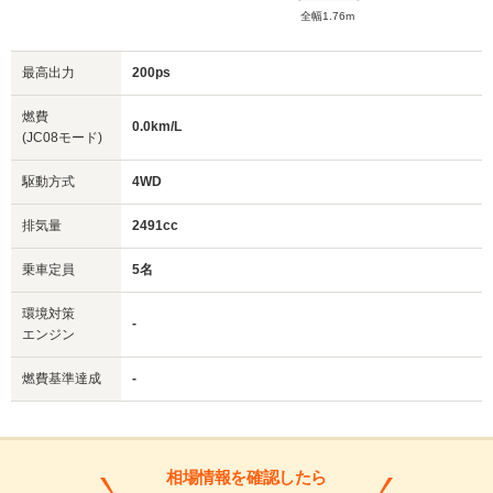
全幅1.76m
最高出力
200ps
燃費
0.0km/L
(JC08モード)
駆動方式
4WD
排気量
2491cc
乗車定員
5名
環境対策
-
エンジン
燃費基準達成
-
相場情報を確認したら