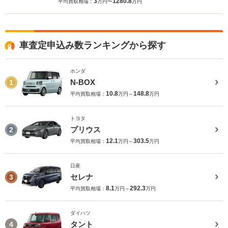
3
1280.8
平均買取相場：
万円〜
万円
車査定申込み数ランキングから探す
ホンダ
N-BOX
1
10.8
148.8
平均買取相場：
万円～
万円
トヨタ
プリウス
2
12.1
303.5
平均買取相場：
万円～
万円
日産
セレナ
3
8.1
292.3
平均買取相場：
万円～
万円
ダイハツ
タント
4