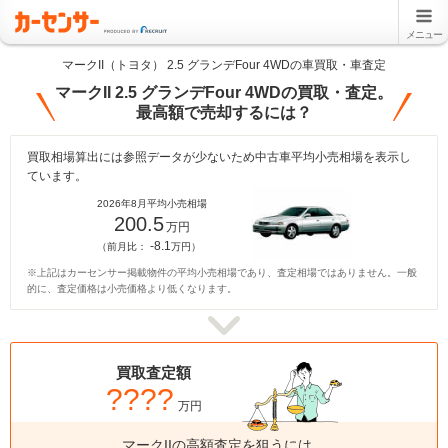
メニュー
マークII（トヨタ） 2.5 グランデFour 4WDの車買取・車査定
マークII 2.5 グランデFour 4WDの買取・査定。
最高額で売却するには？
買取相場算出には参照データが少ないため中古車平均小売相場を表示し
ています。
2026年8月平均小売相場
200.5
万円
-8.1
（前月比：
万円）
※上記はカーセンサー掲載物件の平均小売相場であり、査定相場ではありません。一般
的に、査定価格は小売価格より低くなります。
買取査定額
????
万円
マークIIの高額査定を狙うには、