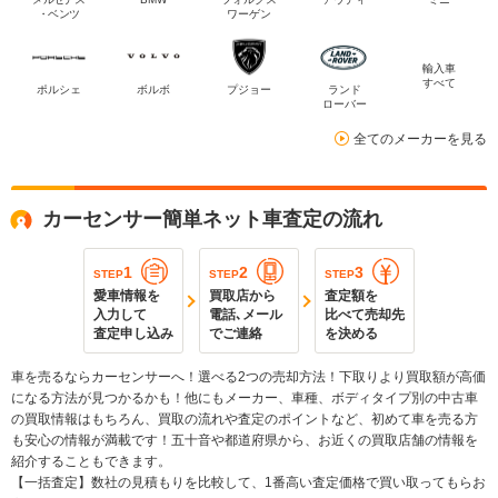
・ベンツ
ワーゲン
輸入車
すべて
ポルシェ
ボルボ
プジョー
ランド
ローバー
全てのメーカーを見る
カーセンサー簡単ネット車査定の流れ
1
2
3
STEP
STEP
STEP
愛車情報を
買取店から
査定額を
入力して
電話､メール
比べて売却先
査定申し込み
でご連絡
を決める
車を売るならカーセンサーへ！選べる2つの売却方法！下取りより買取額が高価
になる方法が見つかるかも！他にもメーカー、車種、ボディタイプ別の中古車
の買取情報はもちろん、買取の流れや査定のポイントなど、初めて車を売る方
も安心の情報が満載です！五十音や都道府県から、お近くの買取店舗の情報を
紹介することもできます。
【一括査定】数社の見積もりを比較して、1番高い査定価格で買い取ってもらお