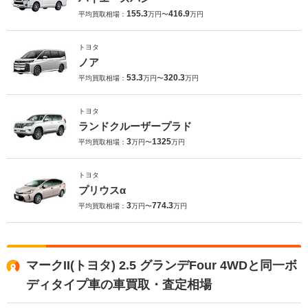
155.3
416.9
平均買取相場：
万円〜
万円
トヨタ
ノア
53.3
320.3
平均買取相場：
万円〜
万円
トヨタ
ランドクルーザープラド
3
1325
平均買取相場：
万円〜
万円
トヨタ
プリウスα
3
774.3
平均買取相場：
万円〜
万円
マークII(トヨタ) 2.5 グランデFour 4WDと同一ボ
ディタイプ車の車買取・査定相場