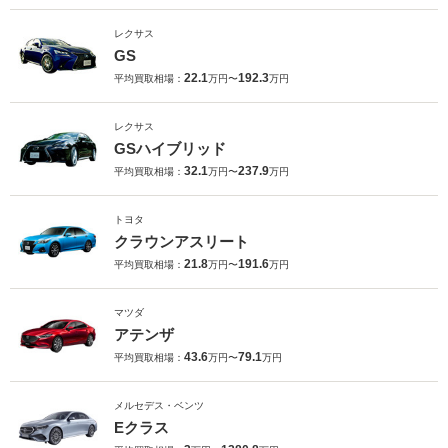
レクサス
GS
22.1
192.3
平均買取相場：
万円〜
万円
レクサス
GSハイブリッド
32.1
237.9
平均買取相場：
万円〜
万円
トヨタ
クラウンアスリート
21.8
191.6
平均買取相場：
万円〜
万円
マツダ
アテンザ
43.6
79.1
平均買取相場：
万円〜
万円
メルセデス・ベンツ
Eクラス