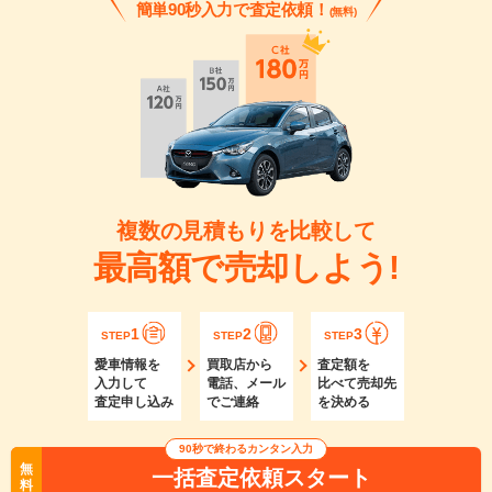
簡単90秒入力で査定依頼！
(無料)
複数の見積もりを比較して
最高額で売却しよう!
1
2
3
STEP
STEP
STEP
愛車情報を
買取店から
査定額を
入力して
電話、メール
比べて売却先
査定申し込み
でご連絡
を決める
90秒で終わるカンタン入力
無
一括査定依頼スタート
料