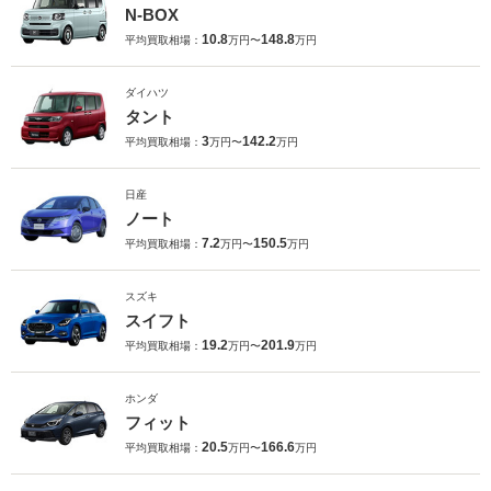
N-BOX
10.8
148.8
平均買取相場：
万円〜
万円
ダイハツ
タント
3
142.2
平均買取相場：
万円〜
万円
日産
ノート
7.2
150.5
平均買取相場：
万円〜
万円
スズキ
スイフト
19.2
201.9
平均買取相場：
万円〜
万円
ホンダ
フィット
20.5
166.6
平均買取相場：
万円〜
万円