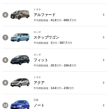
トヨタ
アルファード
6
41.8
689.7
平均買取相場：
万円～
万円
ホンダ
ステップワゴン
7
3
587.7
平均買取相場：
万円～
万円
ホンダ
フィット
8
20.5
166.6
平均買取相場：
万円～
万円
トヨタ
アクア
9
14.6
236
平均買取相場：
万円～
万円
日産
ノート
10