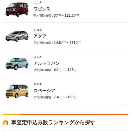
スズキ
ワゴンR
3
121.6
平均買取相場：
万円〜
万円
トヨタ
アクア
14.6
236
平均買取相場：
万円〜
万円
スズキ
アルトラパン
4.1
125
平均買取相場：
万円〜
万円
スズキ
スペーシア
7.4
163
平均買取相場：
万円〜
万円
車査定申込み数ランキングから探す