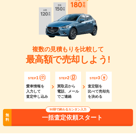
複数の見積もりを比較して
最高額で売却しよう!
1
2
3
STEP
STEP
STEP
愛車情報を
買取店から
査定額を
入力して
電話、メール
比べて売却先
査定申し込み
でご連絡
を決める
90秒で終わるカンタン入力
無
一括査定依頼スタート
料