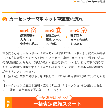
全てのメーカーを見る
カーセンサー簡単ネット車査定の流れ
1
2
3
STEP
STEP
STEP
愛車情報を
買取店から
査定額を
入力して
電話､メール
比べて売却先
査定申し込み
でご連絡
を決める
車を売るならカーセンサーへ！選べる2つの売却方法！下取りより買取額が高価
になる方法が見つかるかも！他にもメーカー、車種、ボディタイプ別の中古車
の買取情報はもちろん、買取の流れや査定のポイントなど、初めて車を売る方
も安心の情報が満載です！五十音や都道府県から、お近くの買取店舗の情報を
紹介することもできます。
【一括査定】数社の見積もりを比較して、1番高い査定価格で買い取ってもらお
う！
【オークション型査定】連絡・査定は1社だけ！オークションにお任せ出品し
て、1番高い査定価格で買い取ってもらおう！
90秒で終わるカンタン入力
無
一括査定依頼スタート
料