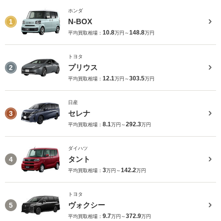
ホンダ
N-BOX
1
10.8
148.8
平均買取相場：
万円～
万円
トヨタ
プリウス
2
12.1
303.5
平均買取相場：
万円～
万円
日産
セレナ
3
8.1
292.3
平均買取相場：
万円～
万円
ダイハツ
タント
4
3
142.2
平均買取相場：
万円～
万円
トヨタ
ヴォクシー
5
9.7
372.9
平均買取相場：
万円～
万円