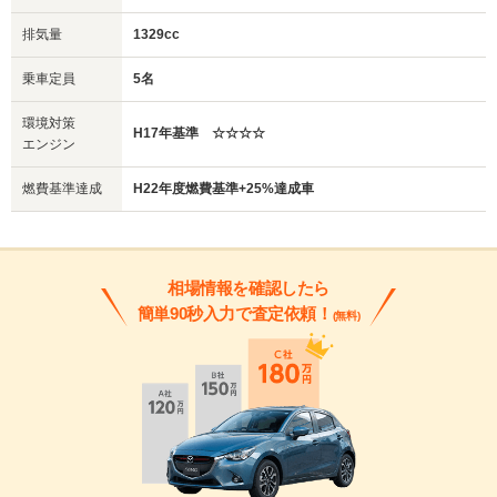
排気量
1329cc
乗車定員
5名
環境対策
H17年基準 ☆☆☆☆
エンジン
燃費基準達成
H22年度燃費基準+25%達成車
相場情報を確認したら
簡単90秒入力で査定依頼！
(無料)