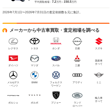
7.2
150.5
平均買取相場：
万円～
万円
2026年7月1日〜2026年7月31日の査定依頼数を元に集計。
メーカーから中古車買取・査定相場を調べる
レクサス
トヨタ
ホンダ
日産
スズキ
国産車
すべて
ダイハツ
マツダ
スバル
三菱
メルセデス
BMW
フォルクス
アウディ
ミニ
・ベンツ
ワーゲン
輸入車
すべて
ポルシェ
ボルボ
プジョー
ランド
ローバー