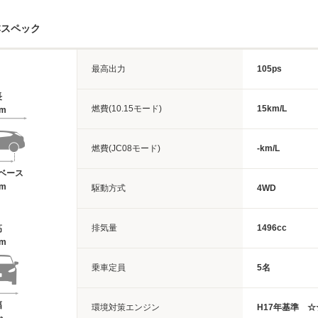
本スペック
最高出力
105ps
長
燃費(10.15モード)
15km/L
6m
燃費(JC08モード)
-km/L
ベース
5m
駆動方式
4WD
排気量
1496cc
高
6m
乗車定員
5名
幅
環境対策エンジン
H17年基準 ☆