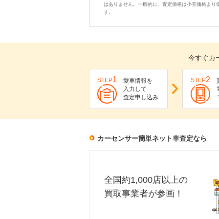
はありません。一般的に、査定価格は小売価格より
す。
今すぐカ
1
2
STEP
STEP
愛車情報を
入力して
査定申し込み
カーセンサー簡単ネット車査定なら
全国約1,000店以上の
買取事業者が参画！