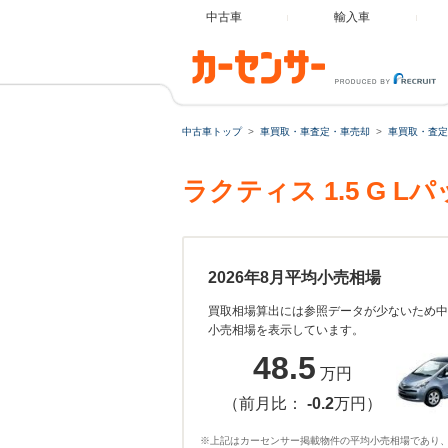
中古車
輸入車
中古車トップ
車買取・車査定・車売却
車買取・査定
ラクティス 1.5 G
2026年8月平均小売相場
買取相場算出には参照データが少ないため中
小売相場を表示しています。
48.5
万円
（前月比：
-0.2
万円）
※上記はカーセンサー掲載物件の平均小売相場であり