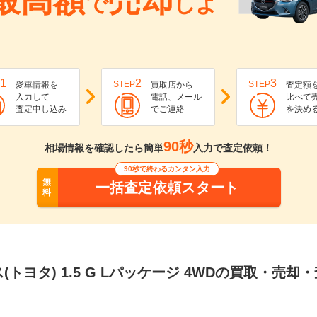
最高額
売却
で
しよ
1
2
3
STEP
STEP
愛車情報を
買取店から
査定額
入力して
電話、メール
比べて
査定申し込み
でご連絡
を決め
90秒
相場情報を確認したら簡単
入力で査定依頼！
90秒で終わるカンタン入力
無
一括査定依頼スタート
料
(トヨタ) 1.5 G Lパッケージ 4WDの買取・売