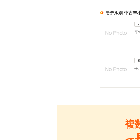
モデル別 中古車
平
平
複