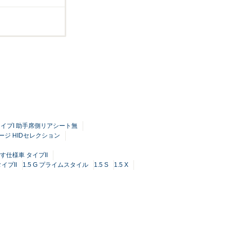
タイプI 助手席側リアシート無
ッケージ HIDセレクション
いす仕様車 タイプII
イプII
1.5 G プライムスタイル
1.5 S
1.5 X