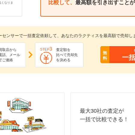
比較して、
最高額を引き出すことが
低くなりま
ーセンサーで一括査定依頼して、あなたのラクティスを最高額で売却し
3
STEP
買取店から
査定額を
無
電話、メール
比べて売却先
一
料
でご連絡
を決める
最大30社の査定が
一括で比較できる！