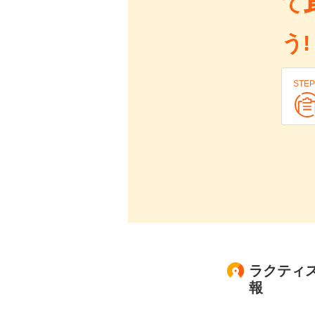
て
う!
STEP
ラクティス
報