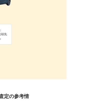
を
売却先
る
却・査定の参考情