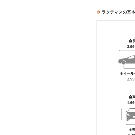
ラクティスの基
全
3.9
ホイール
2.5
全
1.6
全