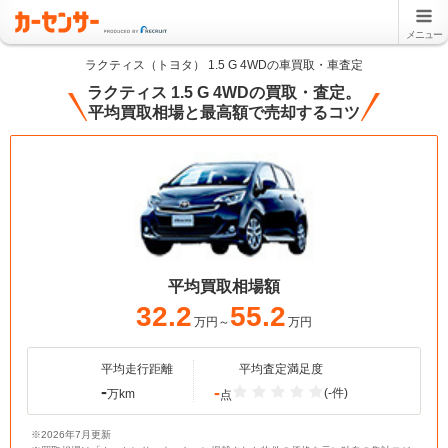
メニュー
ラクティス（トヨタ） 1.5 G 4WDの車買取・車査定
ラクティス 1.5 G 4WDの買取・査定。
平均買取相場と最高額で売却するコツ
平均買取相場額
32.2
55.2
万円～
万円
平均走行距離
平均査定満足度
-
-
(-件)
万km
点
※2026年7月更新