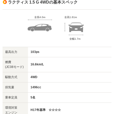
ラクティス 1.5 G 4WDの基本スペック
全長4.0m
全高1.61m
全幅1.7m
最高出力
103ps
燃費
16.6km/L
(JC08モード)
駆動方式
4WD
排気量
1496cc
乗車定員
5名
環境対策
H17年基準 ☆☆☆☆
エンジン