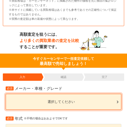
※買取相場は「カーセンサーネット」に掲載された物件の価格を元に独自の集計ロジ
ックによって算出しています。
※本サイトに掲載している買取相場はあくまでも参考でありその正確性について保証
するものではありません。
※実際の査定額は車の装備や状態によって異なります。
高額査定を狙うには、
より多くの買取業者の査定を比較
することが重要です。
今すぐカーセンサーで一括査定依頼して
最高額で売却しましょう！
入力
確認
完了
メーカー・車種・グレード
必須
選択してください
年式
必須
※不明の場合はおおよそでOKです