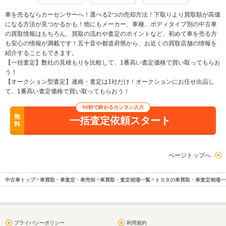
車を売るならカーセンサーへ！選べる2つの売却方法！下取りより買取額が高価
になる方法が見つかるかも！他にもメーカー、車種、ボディタイプ別の中古車
の買取情報はもちろん、買取の流れや査定のポイントなど、初めて車を売る方
も安心の情報が満載です！五十音や都道府県から、お近くの買取店舗の情報を
紹介することもできます。
【一括査定】数社の見積もりを比較して、1番高い査定価格で買い取ってもらお
う！
【オークション型査定】連絡・査定は1社だけ！オークションにお任せ出品し
て、1番高い査定価格で買い取ってもらおう！
90秒で終わるカンタン入力
無
一括査定依頼スタート
料
ページトップへ
中古車トップ
車買取・車査定・車売却
車買取・査定相場一覧
トヨタの車買取・車査定相場一
プライバシーポリシー
利用規約