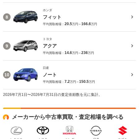
ホンダ
フィット
8
20.5
166.6
平均買取相場：
万円～
万円
トヨタ
アクア
9
14.6
236
平均買取相場：
万円～
万円
日産
ノート
10
7.2
150.5
平均買取相場：
万円～
万円
2026年7月1日〜2026年7月31日の査定依頼数を元に集計。
メーカーから中古車買取・査定相場を調べる