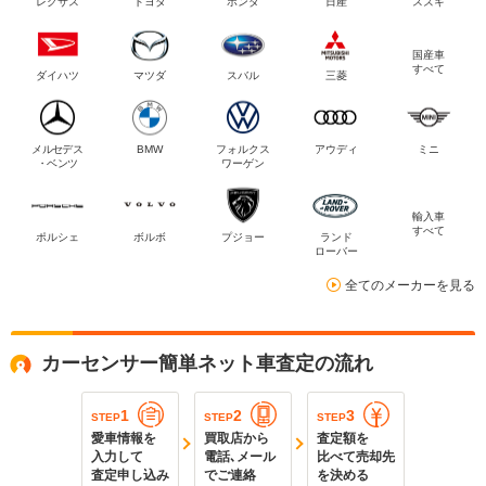
レクサス
トヨタ
ホンダ
日産
スズキ
国産車
すべて
ダイハツ
マツダ
スバル
三菱
メルセデス
BMW
フォルクス
アウディ
ミニ
・ベンツ
ワーゲン
輸入車
すべて
ポルシェ
ボルボ
プジョー
ランド
ローバー
全てのメーカーを見る
カーセンサー簡単ネット車査定の流れ
1
2
3
STEP
STEP
STEP
愛車情報を
買取店から
査定額を
入力して
電話､メール
比べて売却先
査定申し込み
でご連絡
を決める