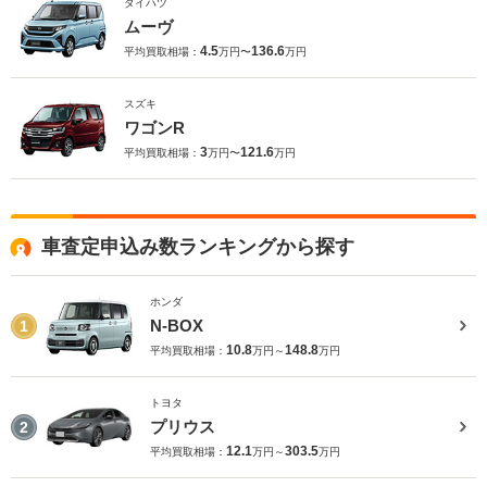
ダイハツ
ムーヴ
4.5
136.6
平均買取相場：
万円〜
万円
スズキ
ワゴンR
3
121.6
平均買取相場：
万円〜
万円
車査定申込み数ランキングから探す
ホンダ
N-BOX
1
10.8
148.8
平均買取相場：
万円～
万円
トヨタ
プリウス
2
12.1
303.5
平均買取相場：
万円～
万円