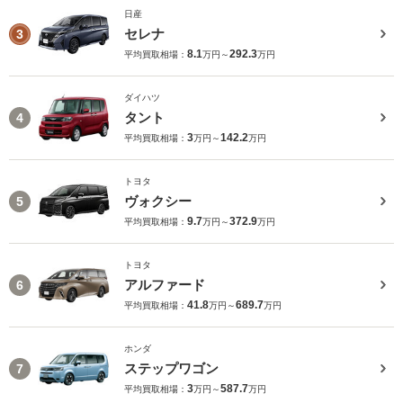
日産
セレナ
3
8.1
292.3
平均買取相場：
万円～
万円
ダイハツ
タント
4
3
142.2
平均買取相場：
万円～
万円
トヨタ
ヴォクシー
5
9.7
372.9
平均買取相場：
万円～
万円
トヨタ
アルファード
6
41.8
689.7
平均買取相場：
万円～
万円
ホンダ
ステップワゴン
7
3
587.7
平均買取相場：
万円～
万円