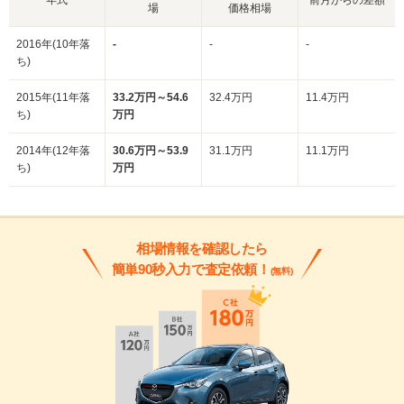
場
価格相場
2016年(10年落
-
-
-
ち)
2015年(11年落
33.2万円～54.6
32.4万円
11.4万円
ち)
万円
2014年(12年落
30.6万円～53.9
31.1万円
11.1万円
ち)
万円
相場情報を確認したら
簡単90秒入力で査定依頼！
(無料)