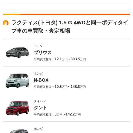
ラクティス(トヨタ) 1.5 G 4WDと同一ボディタイ
プ車の車買取・査定相場
トヨタ
プリウス
12.1
303.5
平均買取相場：
万円〜
万円
ホンダ
N-BOX
10.8
148.8
平均買取相場：
万円〜
万円
ダイハツ
タント
3
142.2
平均買取相場：
万円〜
万円
ホンダ