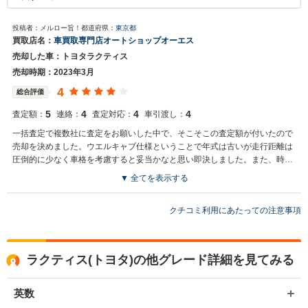
投稿者：メルロー旨！
都道府県：
東京都
買取店名：
車買取専門店オートショップオーエス
売却した車：トヨタラクティス
売却時期：2023年3月
4
総合評価
5
4
4
4
査定額：
連絡：
査定対応：
車引渡し：
一括査定で複数社に査定をお願いした中で、そこそこの査定額が付いたので
売却を決めました。ウエルキャブ仕様ということで年式は古いが走行距離は
圧倒的に少なく車格を考慮すると妥当かなと思い即決しました。また、時代
がガソリン車は肩身が狭くなりハイブリッド車を購入したく検討していまし
▼ 全てを表示する
たところタイムリーな査定でしたので、迷うことなく手放しました。
クチコミ利用にあたっての注意事項
ラクティス(トヨタ)の他グレード詳細を見てみる
英数