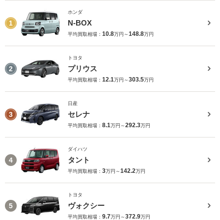
ホンダ
N-BOX
1
10.8
148.8
平均買取相場：
万円～
万円
トヨタ
プリウス
2
12.1
303.5
平均買取相場：
万円～
万円
日産
セレナ
3
8.1
292.3
平均買取相場：
万円～
万円
ダイハツ
タント
4
3
142.2
平均買取相場：
万円～
万円
トヨタ
ヴォクシー
5
9.7
372.9
平均買取相場：
万円～
万円