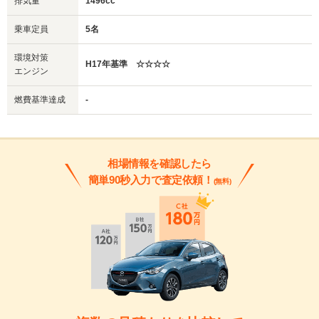
排気量
1496cc
乗車定員
5名
環境対策
H17年基準 ☆☆☆☆
エンジン
燃費基準達成
-
相場情報を確認したら
簡単90秒入力で査定依頼！
(無料)