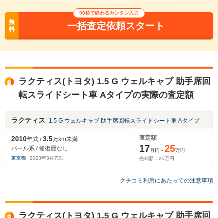
90秒で終わるカンタン入力
無
一括査定依頼スタート
料
ラクティス(トヨタ) 1.5 G ウェルキャブ 助手席回
転スライドシート車 Aタイプの実際の査定額
ラクティス
1.5 G ウェルキャブ 助手席回転スライドシート車 Aタイプ
査定額
2010
3.5
年式 /
万km未満
17
25
パール系 / 修復歴なし
万円～
万円
東京都
2023
年
3
月売却
売却額：
25
万円
クチコミ利用にあたっての注意事項
ラクティス(トヨタ) 1.5 G ウェルキャブ 助手席回