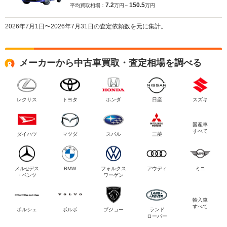
7.2
150.5
平均買取相場：
万円～
万円
2026年7月1日〜2026年7月31日の査定依頼数を元に集計。
メーカーから中古車買取・査定相場を調べる
レクサス
トヨタ
ホンダ
日産
スズキ
国産車
すべて
ダイハツ
マツダ
スバル
三菱
メルセデス
BMW
フォルクス
アウディ
ミニ
・ベンツ
ワーゲン
輸入車
すべて
ポルシェ
ボルボ
プジョー
ランド
ローバー