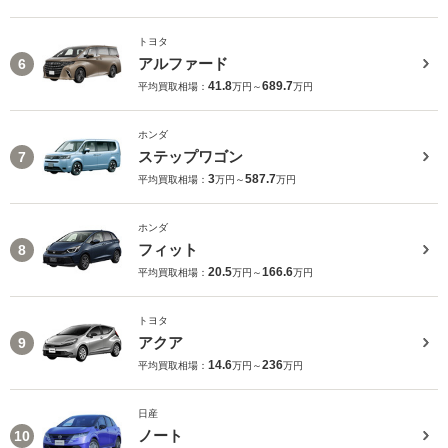
トヨタ
アルファード
6
41.8
689.7
平均買取相場：
万円～
万円
ホンダ
ステップワゴン
7
3
587.7
平均買取相場：
万円～
万円
ホンダ
フィット
8
20.5
166.6
平均買取相場：
万円～
万円
トヨタ
アクア
9
14.6
236
平均買取相場：
万円～
万円
日産
ノート
10