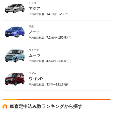
トヨタ
アクア
14.6
236
平均買取相場：
万円〜
万円
日産
ノート
7.2
150.5
平均買取相場：
万円〜
万円
ダイハツ
ムーヴ
4.5
136.6
平均買取相場：
万円〜
万円
スズキ
ワゴンR
3
121.6
平均買取相場：
万円〜
万円
車査定申込み数ランキングから探す