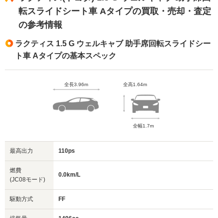
転スライドシート車 Aタイプの買取・売却・査定
の参考情報
ラクティス 1.5 G ウェルキャブ 助手席回転スライドシー
ト車 Aタイプの基本スペック
全長3.96m
全高1.64m
全幅1.7m
最高出力
110ps
燃費
0.0km/L
(JC08モード)
駆動方式
FF