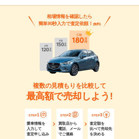
相場情報を確認したら
簡単90秒入力で査定依頼！
(無料)
複数の見積もりを比較して
最高額で売却しよう!
1
2
3
STEP
STEP
STEP
愛車情報を
買取店から
査定額を
入力して
電話、メール
比べて売却先
査定申し込み
でご連絡
を決める