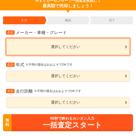
今すぐカーセンサーで一括査定依頼して
最高額で売却しましょう！
入力
確認
完了
メーカー・車種・グレード
必須
選択してください
年式
必須
※不明の場合はおおよそでOKです
選択してください
走行距離
必須
※不明の場合はおおよそでOKです
選択してください
90
秒で終わるカンタン入力
無
一括査定スタート
料