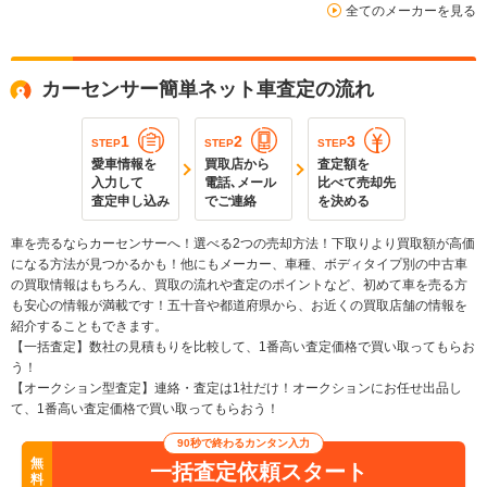
全てのメーカーを見る
カーセンサー簡単ネット車査定の流れ
1
2
3
STEP
STEP
STEP
愛車情報を
買取店から
査定額を
入力して
電話､メール
比べて売却先
査定申し込み
でご連絡
を決める
車を売るならカーセンサーへ！選べる2つの売却方法！下取りより買取額が高価
になる方法が見つかるかも！他にもメーカー、車種、ボディタイプ別の中古車
の買取情報はもちろん、買取の流れや査定のポイントなど、初めて車を売る方
も安心の情報が満載です！五十音や都道府県から、お近くの買取店舗の情報を
紹介することもできます。
【一括査定】数社の見積もりを比較して、1番高い査定価格で買い取ってもらお
う！
【オークション型査定】連絡・査定は1社だけ！オークションにお任せ出品し
て、1番高い査定価格で買い取ってもらおう！
90秒で終わるカンタン入力
無
一括査定依頼スタート
料