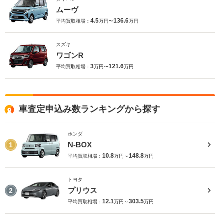
ムーヴ
4.5
136.6
平均買取相場：
万円〜
万円
スズキ
ワゴンR
3
121.6
平均買取相場：
万円〜
万円
車査定申込み数ランキングから探す
ホンダ
N-BOX
1
10.8
148.8
平均買取相場：
万円～
万円
トヨタ
プリウス
2
12.1
303.5
平均買取相場：
万円～
万円