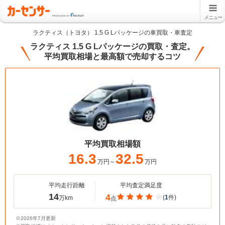
メニュー
ラクティス（トヨタ） 1.5 G Lパッケージの車買取・車査定
ラクティス 1.5 G Lパッケージの買取・査定。
平均買取相場と最高額で売却するコツ
平均買取相場額
16.3
32.5
万円～
万円
平均走行距離
平均査定満足度
14
4
(
1
件)
万km
点
※2026年7月更新