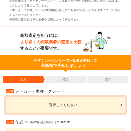
※買取相場は「カーセンサーネット」に掲載された物件の価格を元に独自の集計ロジ
ックによって算出しています。
※本サイトに掲載している買取相場はあくまでも参考でありその正確性について保証
するものではありません。
※実際の査定額は車の装備や状態によって異なります。
高額査定を狙うには、
より多くの買取業者の査定を比較
することが重要です。
今すぐカーセンサーで一括査定依頼して
最高額で売却しましょう！
入力
確認
完了
メーカー・車種・グレード
必須
選択してください
年式
必須
※不明の場合はおおよそでOKです