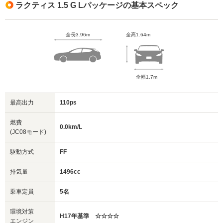
ラクティス 1.5 G Lパッケージの基本スペック
全長3.96m
全高1.64m
全幅1.7m
最高出力
110ps
燃費
0.0km/L
(JC08モード)
駆動方式
FF
排気量
1496cc
乗車定員
5名
環境対策
H17年基準 ☆☆☆☆
エンジン