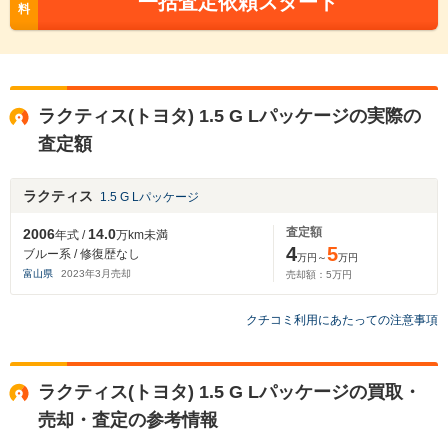
一括査定依頼スタート
料
ラクティス(トヨタ) 1.5 G Lパッケージの実際の
査定額
ラクティス
1.5 G Lパッケージ
査定額
2006
14.0
年式 /
万km未満
4
5
ブルー系 / 修復歴なし
万円～
万円
富山県
2023
年
3
月売却
売却額：
5
万円
クチコミ利用にあたっての注意事項
ラクティス(トヨタ) 1.5 G Lパッケージの買取・
売却・査定の参考情報