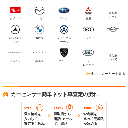
国産車
すべて
ダイハツ
マツダ
スバル
三菱
メルセデス
BMW
フォルクス
アウディ
ミニ
・ベンツ
ワーゲン
輸入車
すべて
ポルシェ
ボルボ
プジョー
ランド
ローバー
全てのメーカーを見る
カーセンサー簡単ネット車査定の流れ
1
2
3
STEP
STEP
STEP
愛車情報を
買取店から
査定額を
入力して
電話､メール
比べて売却先
査定申し込み
でご連絡
を決める