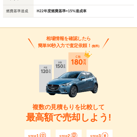
燃費基準達成
H22年度燃費基準+15%達成車
相場情報を確認したら
簡単90秒入力で査定依頼！
(無料)
複数の見積もりを比較して
最高額で売却しよう!
1
2
3
STEP
STEP
STEP