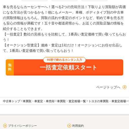
車を売るならカーセンサーへ！選べる2つの売却方法！下取りより買取額が高価
になる方法が見つかるかも！他にもメーカー、車種、ボディタイプ別の中古車
の買取情報はもちろん、買取の流れや査定のポイントなど、初めて車を売る方
も安心の情報が満載です！五十音や都道府県から、お近くの買取店舗の情報を
紹介することもできます。
【一括査定】数社の見積もりを比較して、1番高い査定価格で買い取ってもらお
う！
【オークション型査定】連絡・査定は1社だけ！オークションにお任せ出品し
て、1番高い査定価格で買い取ってもらおう！
90秒で終わるカンタン入力
無
一括査定依頼スタート
料
ページトップへ
中古車トップ
車買取・車査定・車売却
車買取・査定相場一覧
トヨタの車買取・車査定相場一
プライバシーポリシー
利用規約