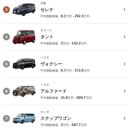
日産
セレナ
3
8.1
292.3
平均買取相場：
万円～
万円
ダイハツ
タント
4
3
142.2
平均買取相場：
万円～
万円
トヨタ
ヴォクシー
5
9.7
372.9
平均買取相場：
万円～
万円
トヨタ
アルファード
6
41.8
689.7
平均買取相場：
万円～
万円
ホンダ
ステップワゴン
7
3
587.7
平均買取相場：
万円～
万円