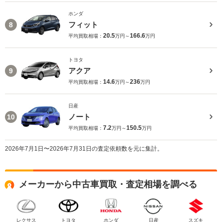
ホンダ
フィット
8
20.5
166.6
平均買取相場：
万円～
万円
トヨタ
アクア
9
14.6
236
平均買取相場：
万円～
万円
日産
ノート
10
7.2
150.5
平均買取相場：
万円～
万円
2026年7月1日〜2026年7月31日の査定依頼数を元に集計。
メーカーから中古車買取・査定相場を調べる
レクサス
トヨタ
ホンダ
日産
スズキ