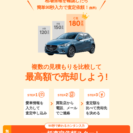
相場情報を確認したら
簡単90秒入力で査定依頼！
(無料)
複数の見積もりを比較して
最高額で売却しよう!
1
2
3
STEP
STEP
STEP
愛車情報を
買取店から
査定額を
入力して
電話、メール
比べて売却先
査定申し込み
でご連絡
を決める
90秒で終わるカンタン入力
無