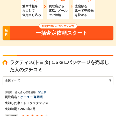
愛車情報を
買取店から
査定額を
入力して
電話、メール
比べて売却先
査定申し込み
でご連絡
を決める
90秒で終わるカンタン入力
無
一括査定依頼スタート
料
ラクティス(トヨタ) 1.5 G Lパッケージを売却し
た人のクチコミ
投稿者：みんみん
都道府県：
富山県
買取店名：
ケーユー 高岡店
売却した車：トヨタラクティス
売却時期：2023年3月