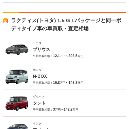
ラクティス(トヨタ) 1.5 G Lパッケージと同一ボ
ディタイプ車の車買取・査定相場
トヨタ
プリウス
12.1
303.5
平均買取相場：
万円〜
万円
ホンダ
N-BOX
10.8
148.8
平均買取相場：
万円〜
万円
ダイハツ
タント
3
142.2
平均買取相場：
万円〜
万円
ホンダ