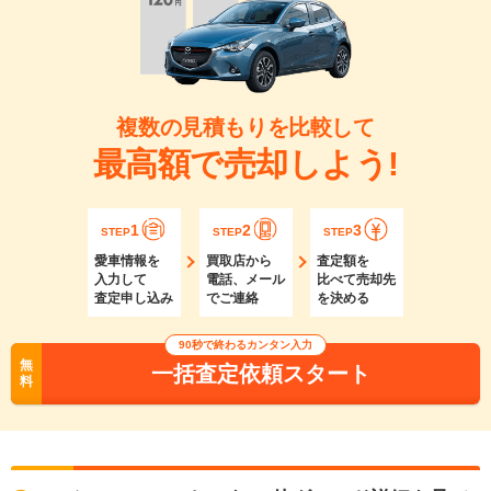
複数の見積もりを比較して
最高額で売却しよう!
1
2
3
STEP
STEP
STEP
愛車情報を
買取店から
査定額を
入力して
電話、メール
比べて売却先
査定申し込み
でご連絡
を決める
90秒で終わるカンタン入力
無
一括査定依頼スタート
料