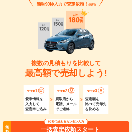
簡単90秒入力で査定依頼！
(無料)
複数の見積もりを比較して
最高額で売却しよう!
1
2
3
STEP
STEP
STEP
愛車情報を
買取店から
査定額を
入力して
電話、メール
比べて売却先
査定申し込み
でご連絡
を決める
90秒で終わるカンタン入力
無
一括査定依頼スタート
料