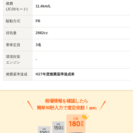
燃費
11.4km/L
(JC08モード)
駆動方式
FR
排気量
2982cc
乗車定員
3名
環境対策
-
エンジン
燃費基準達成
H27年度燃費基準達成車
相場情報を確認したら
簡単90秒入力で査定依頼！
(無料)