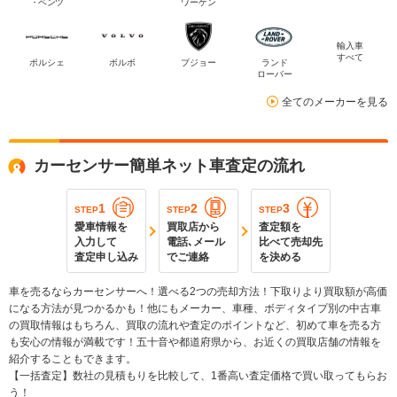
・ベンツ
ワーゲン
輸入車
すべて
ポルシェ
ボルボ
プジョー
ランド
ローバー
全てのメーカーを見る
カーセンサー簡単ネット車査定の流れ
1
2
3
STEP
STEP
STEP
愛車情報を
買取店から
査定額を
入力して
電話､メール
比べて売却先
査定申し込み
でご連絡
を決める
車を売るならカーセンサーへ！選べる2つの売却方法！下取りより買取額が高価
になる方法が見つかるかも！他にもメーカー、車種、ボディタイプ別の中古車
の買取情報はもちろん、買取の流れや査定のポイントなど、初めて車を売る方
も安心の情報が満載です！五十音や都道府県から、お近くの買取店舗の情報を
紹介することもできます。
【一括査定】数社の見積もりを比較して、1番高い査定価格で買い取ってもらお
う！