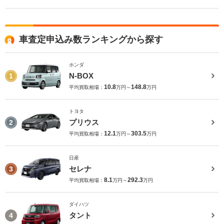
車査定申込み数ランキングから探す
ホンダ
N-BOX
1
10.8
148.8
平均買取相場：
万円～
万円
トヨタ
プリウス
2
12.1
303.5
平均買取相場：
万円～
万円
日産
セレナ
3
8.1
292.3
平均買取相場：
万円～
万円
ダイハツ
タント
4