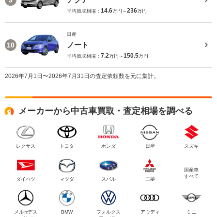
14.6
236
平均買取相場：
万円～
万円
日産
ノート
10
7.2
150.5
平均買取相場：
万円～
万円
2026年7月1日〜2026年7月31日の査定依頼数を元に集計。
メーカーから中古車買取・査定相場を調べる
レクサス
トヨタ
ホンダ
日産
スズキ
国産車
すべて
ダイハツ
マツダ
スバル
三菱
メルセデス
BMW
フォルクス
アウディ
ミニ