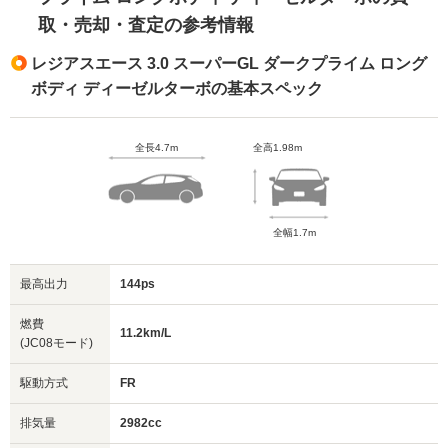
取・売却・査定の参考情報
レジアスエース 3.0 スーパーGL ダークプライム ロング
ボディ ディーゼルターボの基本スペック
全長4.7m
全高1.98m
全幅1.7m
最高出力
144ps
燃費
11.2km/L
(JC08モード)
駆動方式
FR
排気量
2982cc