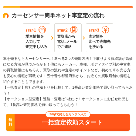
カーセンサー簡単ネット車査定の流れ
1
2
3
STEP
STEP
STEP
愛車情報を
買取店から
査定額を
入力して
電話､メール
比べて売却先
査定申し込み
でご連絡
を決める
車を売るならカーセンサーへ！選べる2つの売却方法！下取りより買取額が高価
になる方法が見つかるかも！他にもメーカー、車種、ボディタイプ別の中古車
の買取情報はもちろん、買取の流れや査定のポイントなど、初めて車を売る方
も安心の情報が満載です！五十音や都道府県から、お近くの買取店舗の情報を
紹介することもできます。
【一括査定】数社の見積もりを比較して、1番高い査定価格で買い取ってもらお
う！
【オークション型査定】連絡・査定は1社だけ！オークションにお任せ出品し
て、1番高い査定価格で買い取ってもらおう！
90秒で終わるカンタン入力
無
一括査定依頼スタート
料