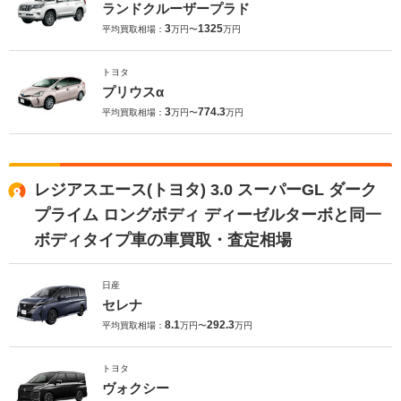
ランドクルーザープラド
3
1325
平均買取相場：
万円〜
万円
トヨタ
プリウスα
3
774.3
平均買取相場：
万円〜
万円
レジアスエース(トヨタ) 3.0 スーパーGL ダーク
プライム ロングボディ ディーゼルターボと同一
ボディタイプ車の車買取・査定相場
日産
セレナ
8.1
292.3
平均買取相場：
万円〜
万円
トヨタ
ヴォクシー