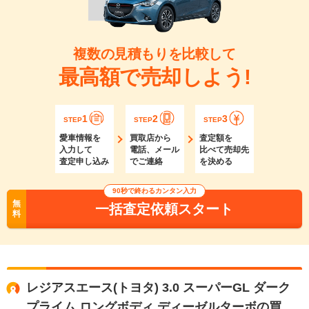
複数の見積もりを比較して
最高額で売却しよう!
1
2
3
STEP
STEP
STEP
愛車情報を
買取店から
査定額を
入力して
電話、メール
比べて売却先
査定申し込み
でご連絡
を決める
90秒で終わるカンタン入力
無
一括査定依頼スタート
料
レジアスエース(トヨタ) 3.0 スーパーGL ダーク
プライム ロングボディ ディーゼルターボの買