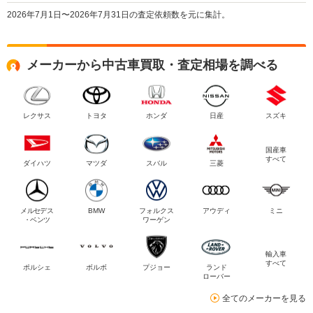
2026年7月1日〜2026年7月31日の査定依頼数を元に集計。
メーカーから中古車買取・査定相場を調べる
レクサス
トヨタ
ホンダ
日産
スズキ
国産車
すべて
ダイハツ
マツダ
スバル
三菱
メルセデス
BMW
フォルクス
アウディ
ミニ
・ベンツ
ワーゲン
輸入車
すべて
ポルシェ
ボルボ
プジョー
ランド
ローバー
全てのメーカーを見る