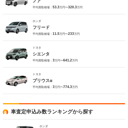
ノア
53.3
320.3
平均買取相場：
万円〜
万円
ホンダ
フリード
11.5
233
平均買取相場：
万円〜
万円
トヨタ
シエンタ
3
641.2
平均買取相場：
万円〜
万円
トヨタ
プリウスα
3
774.3
平均買取相場：
万円〜
万円
車査定申込み数ランキングから探す
ホンダ