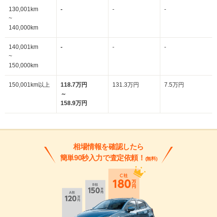
130,001km
-
-
-
~
140,000km
140,001km
-
-
-
~
150,000km
150,001km以上
118.7万円
131.3万円
7.5万円
～
158.9万円
相場情報を確認したら
簡単90秒入力で査定依頼！
(無料)