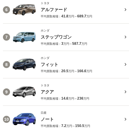
トヨタ
アルファード
6
41.8
689.7
平均買取相場：
万円～
万円
ホンダ
ステップワゴン
7
3
587.7
平均買取相場：
万円～
万円
ホンダ
フィット
8
20.5
166.6
平均買取相場：
万円～
万円
トヨタ
アクア
9
14.6
236
平均買取相場：
万円～
万円
日産
ノート
10
7.2
150.5
平均買取相場：
万円～
万円