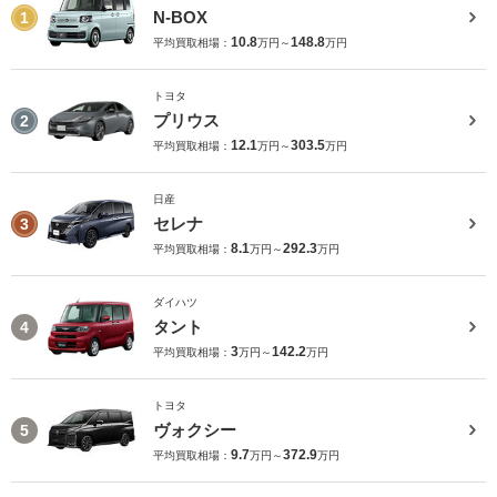
N-BOX
1
10.8
148.8
平均買取相場：
万円～
万円
トヨタ
プリウス
2
12.1
303.5
平均買取相場：
万円～
万円
日産
セレナ
3
8.1
292.3
平均買取相場：
万円～
万円
ダイハツ
タント
4
3
142.2
平均買取相場：
万円～
万円
トヨタ
ヴォクシー
5
9.7
372.9
平均買取相場：
万円～
万円