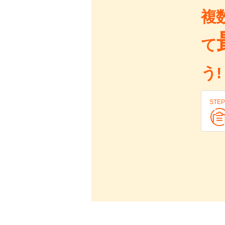
複
て
う!
STEP