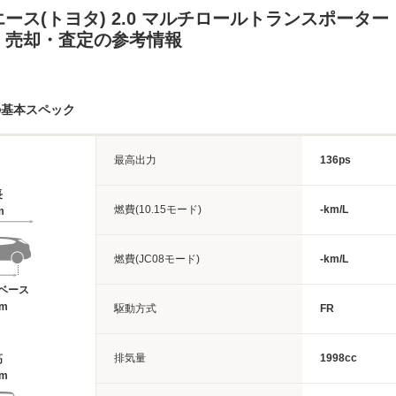
ース(トヨタ) 2.0 マルチロールトランスポーター 
・売却・査定の参考情報
の基本スペック
最高出力
136ps
長
燃費(10.15モード)
-km/L
m
燃費(JC08モード)
-km/L
ベース
7m
駆動方式
FR
排気量
1998cc
高
8m