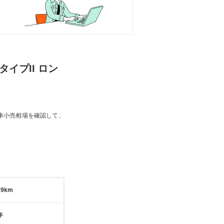
タイプII ロン
車小売相場を確認して、
09km
年