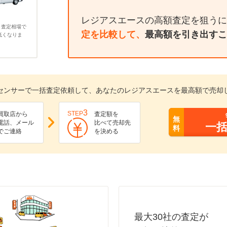
レジアスエースの高額査定を狙うに
、査定相場で
定を比較して、
最高額を引き出すこ
低くなりま
センサーで一括査定依頼して、あなたのレジアスエースを最高額で売却
3
STEP
買取店から
査定額を
無
電話、メール
比べて売却先
一
料
でご連絡
を決める
最大30社の査定が