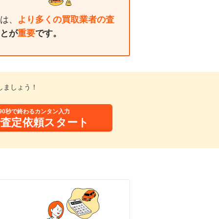
は、
より多くの買取業者の査
とが
重要
です。
しましょう！
90秒で終わるカンタン入力
括査定依頼スタート