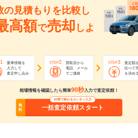
数の見積もりを比較し
最高額
売却
で
しよ
1
2
3
STEP
STEP
愛車情報を
買取店から
査定額
入力して
電話、メール
比べて
査定申し込み
でご連絡
を決め
90秒
相場情報を確認したら簡単
入力で査定依頼！
90秒で終わるカンタン入力
無
一括査定依頼スタート
料