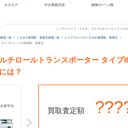
カタログ
中古車販売店
保険/ローン/他
レジアスエース（トヨタ） 2.0 マルチロールトランスポ
相場一覧
トヨタの車買取・車査定相場一覧
レジアスエース(トヨタ)の車買取・車査定
 タイプII ロングの車買取・車査定
 マルチロールトランスポーター タイプI
には？
???
古車平均
買取査定額