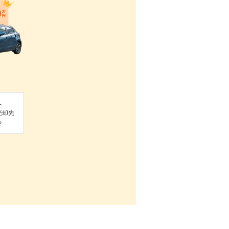
を
売却先
る