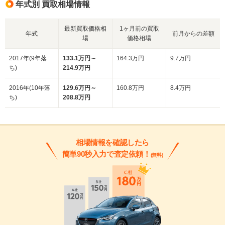
年式別 買取相場情報
最新買取価格相
1ヶ月前の買取
年式
前月からの差額
場
価格相場
2017年(9年落
133.1万円～
164.3万円
9.7万円
ち)
214.9万円
2016年(10年落
129.6万円～
160.8万円
8.4万円
ち)
208.8万円
相場情報を確認したら
簡単90秒入力で査定依頼！
(無料)