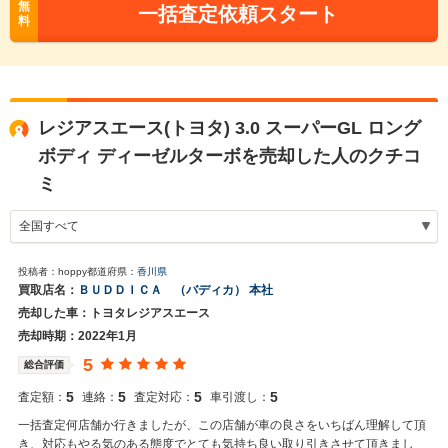
無
一括査定依頼スタート
料
レジアスエース(トヨタ) 3.0 スーパーGL ロング
ボディ ディーゼルターボを売却した人のクチコ
ミ
投稿者：hoppy
都道府県：
香川県
買取店名：
ＢＵＤＤＩＣＡ （バディカ） 本社
売却した車：トヨタレジアスエース
売却時期：2022年1月
5
総合評価
5
5
5
5
査定額：
連絡：
査定対応：
車引渡し：
一括査定何店舗か行きましたが、この店舗が車の良さをいちばん理解して頂
き、対応もやる気のある態度でとても気持ち良い取り引きさせて頂きまし