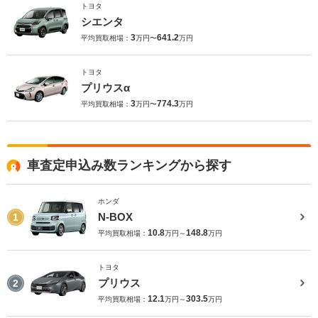
トヨタ
シエンタ
3
641.2
平均買取相場：
万円〜
万円
トヨタ
プリウスα
3
774.3
平均買取相場：
万円〜
万円
車査定申込み数ランキングから探す
ホンダ
N-BOX
1
10.8
148.8
平均買取相場：
万円～
万円
トヨタ
プリウス
2
12.1
303.5
平均買取相場：
万円～
万円