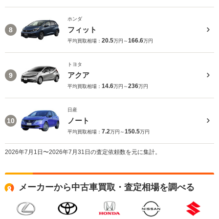
ホンダ
フィット
8
20.5
166.6
平均買取相場：
万円～
万円
トヨタ
アクア
9
14.6
236
平均買取相場：
万円～
万円
日産
ノート
10
7.2
150.5
平均買取相場：
万円～
万円
2026年7月1日〜2026年7月31日の査定依頼数を元に集計。
メーカーから中古車買取・査定相場を調べる