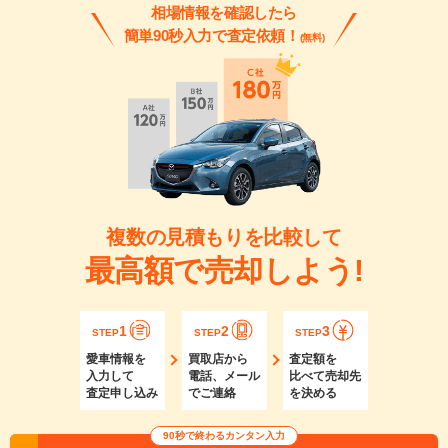
相場情報を確認したら
簡単90秒入力で査定依頼！
(無料)
複数の見積もりを比較して
最高額で売却しよう!
1
2
3
STEP
STEP
STEP
愛車情報を
買取店から
査定額を
入力して
電話、メール
比べて売却先
査定申し込み
でご連絡
を決める
90秒で終わるカンタン入力