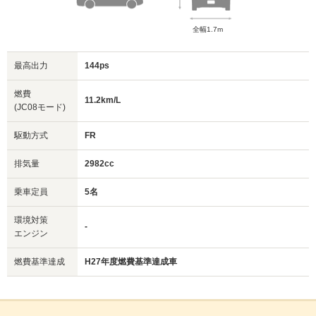
全幅1.7m
最高出力
144ps
燃費
11.2km/L
(JC08モード)
駆動方式
FR
排気量
2982cc
乗車定員
5名
環境対策
-
エンジン
燃費基準達成
H27年度燃費基準達成車