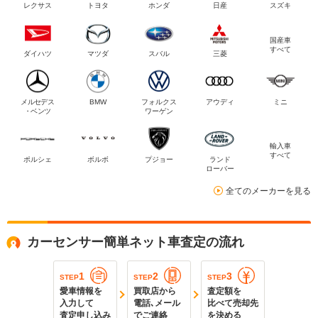
レクサス
トヨタ
ホンダ
日産
スズキ
国産車
すべて
ダイハツ
マツダ
スバル
三菱
メルセデス
BMW
フォルクス
アウディ
ミニ
・ベンツ
ワーゲン
輸入車
すべて
ポルシェ
ボルボ
プジョー
ランド
ローバー
全てのメーカーを見る
カーセンサー簡単ネット車査定の流れ
1
2
3
STEP
STEP
STEP
愛車情報を
買取店から
査定額を
入力して
電話､メール
比べて売却先
査定申し込み
でご連絡
を決める