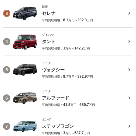
日産
セレナ
3
8.1
292.3
平均買取相場：
万円～
万円
ダイハツ
タント
4
3
142.2
平均買取相場：
万円～
万円
トヨタ
ヴォクシー
5
9.7
372.9
平均買取相場：
万円～
万円
トヨタ
アルファード
6
41.8
689.7
平均買取相場：
万円～
万円
ホンダ
ステップワゴン
7
3
587.7
平均買取相場：
万円～
万円