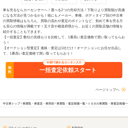
車を売るならカーセンサーへ！選べる2つの売却方法！下取りより買取額が高価
になる方法が見つかるかも！他にもメーカー、車種、ボディタイプ別の中古車
の買取情報はもちろん、買取の流れや査定のポイントなど、初めて車を売る方
も安心の情報が満載です！五十音や都道府県から、お近くの買取店舗の情報を
紹介することもできます。
【一括査定】数社の見積もりを比較して、1番高い査定価格で買い取ってもらお
う！
【オークション型査定】連絡・査定は1社だけ！オークションにお任せ出品し
て、1番高い査定価格で買い取ってもらおう！
90秒で終わるカンタン入力
無
一括査定依頼スタート
料
ページトップへ
中古車トップ
車買取・車査定・車売却
車買取・査定相場一覧
トヨタの車買取・車査定相場一
プライバシーポリシー
利用規約