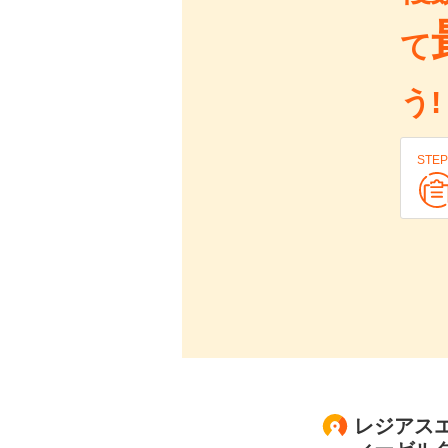
て
う!
STEP
レジアスエ