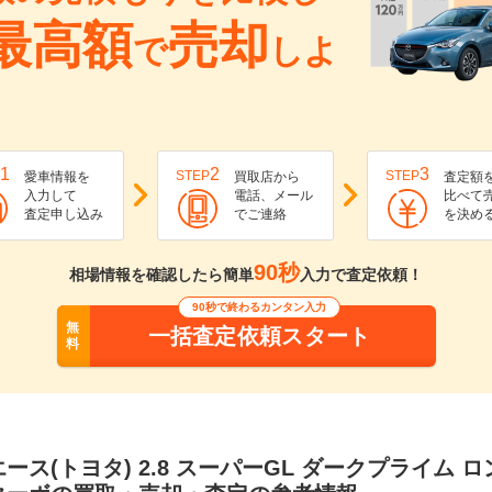
最高額
売却
で
しよ
1
2
3
STEP
STEP
愛車情報を
買取店から
査定額
入力して
電話、メール
比べて
査定申し込み
でご連絡
を決め
90秒
相場情報を確認したら簡単
入力で査定依頼！
90秒で終わるカンタン入力
無
一括査定依頼スタート
料
ース(トヨタ) 2.8 スーパーGL ダークプライム 