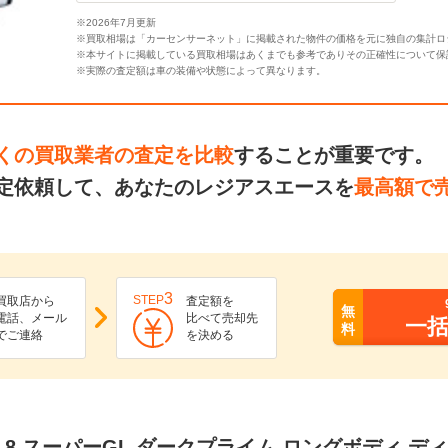
※2026年7月更新
※買取相場は「カーセンサーネット」に掲載された物件の価格を元に独自の集計ロ
※本サイトに掲載している買取相場はあくまでも参考でありその正確性について保
※実際の査定額は車の装備や状態によって異なります。
くの買取業者の査定を比較
することが重要です。
定依頼して、あなたのレジアスエースを
最高額で
3
STEP
買取店から
査定額を
無
電話、メール
比べて売却先
一
料
でご連絡
を決める
2.8 スーパーGL ダークプライム ロングボディ 