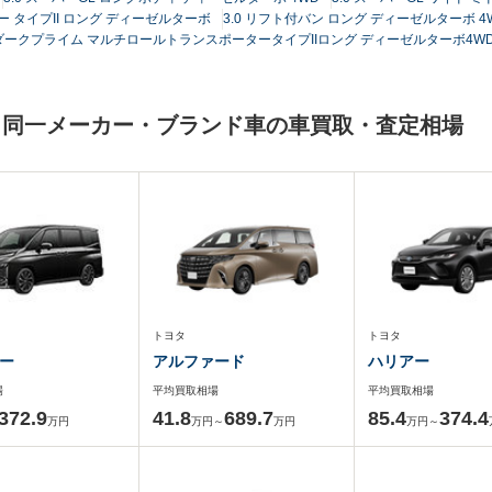
 タイプII ロング ディーゼルターボ
3.0 リフト付バン ロング ディーゼルターボ 4
0ダークプライム マルチロールトランスポータータイプIIロング ディーゼルターボ4W
と同一メーカー・ブランド車の車買取・査定相場
トヨタ
トヨタ
ー
アルファード
ハリアー
場
平均買取相場
平均買取相場
372.9
41.8
689.7
85.4
374.4
万円
万円～
万円
万円～