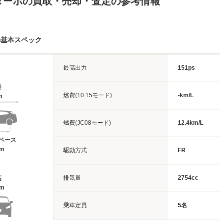
ターボの買取・売却・査定の参考情報
の基本スペック
最高出力
151ps
長
燃費(10.15モード)
-km/L
m
燃費(JC08モード)
12.4km/L
ベース
7m
駆動方式
FR
排気量
2754cc
高
8m
乗車定員
5名