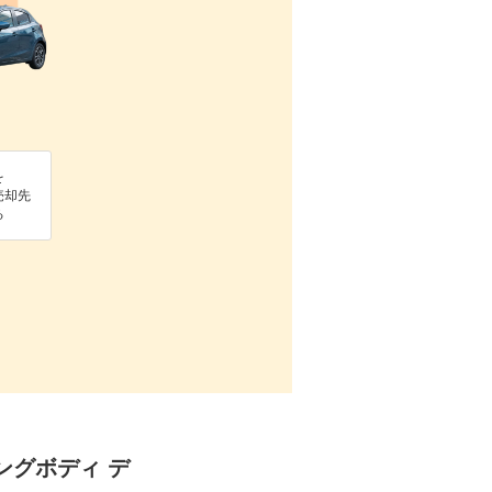
を
売却先
る
ロングボディ デ