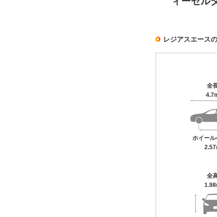
ィーゼル
レジアスエース
全
4.7
ホイール
2.5
全
1.9