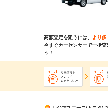
高額査定を狙うには、
より多
今すぐカーセンサーで一括査
う！
1
2
STEP
STEP
愛車情報を
入力して
査定申し込み
レジアスエース(トヨタ) 