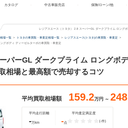
カタログ
中古車販売店
保険/ローン/他
レジアスエース（トヨタ） 2.8 スーパーGL ダークプライム ロン
相場一覧
トヨタの車買取・車査定相場一覧
レジアスエース(トヨタ)の車買取・車査定
ム ロングボディ ディーゼルターボの車買取・車査定
 スーパーGL ダークプライム ロングボ
取相場と最高額で売却するコツ
159.2
248
平均買取相場額
万円
～
平均走行距離
平均査定満足度
-
-
(-件)
万km
点