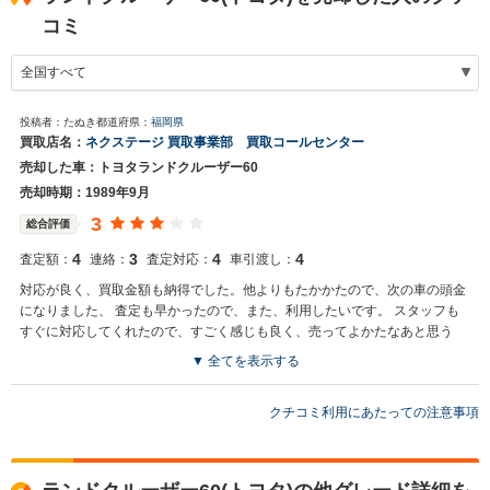
コミ
投稿者：たぬき
都道府県：
福岡県
買取店名：
ネクステージ 買取事業部 買取コールセンター
売却した車：トヨタランドクルーザー60
売却時期：1989年9月
3
総合評価
4
3
4
4
査定額：
連絡：
査定対応：
車引渡し：
対応が良く、買取金額も納得でした。他よりもたかかたので、次の車の頭金
になりました、 査定も早かったので、また、利用したいです。 スタッフも
すぐに対応してくれたので、すごく感じも良く、売ってよかたなあと思う
▼ 全てを表示する
買取店からの返信
お世話になっております。 株式会社ネクステージでございます。 この
クチコミ利用にあたっての注意事項
度はネクステージをご利用いただきまして誠にありがとうございまし
た。 弊社ではランドクルーザー60のようなSUVの専門店を展開してい
る関係もあり、大変得意な車種となっております。SUVの他にもミニ