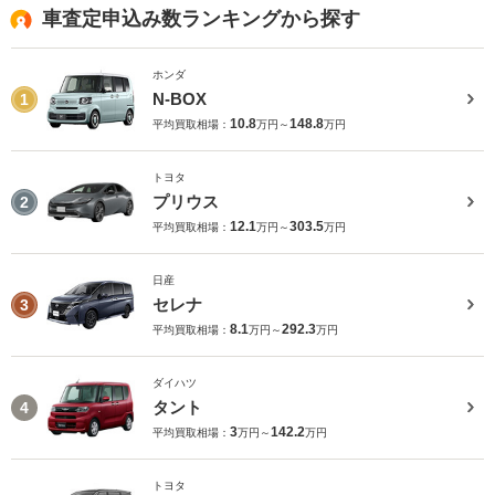
車査定申込み数ランキングから探す
ホンダ
N-BOX
1
10.8
148.8
平均買取相場：
万円～
万円
トヨタ
プリウス
2
12.1
303.5
平均買取相場：
万円～
万円
日産
セレナ
3
8.1
292.3
平均買取相場：
万円～
万円
ダイハツ
タント
4
3
142.2
平均買取相場：
万円～
万円
トヨタ