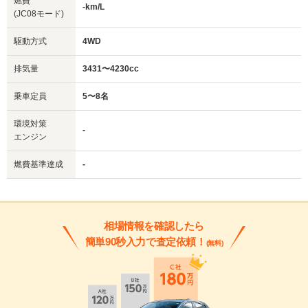
燃費
-km/L
(JC08モード)
駆動方式
4WD
排気量
3431〜4230cc
乗車定員
5〜8名
環境対策
-
エンジン
燃費基準達成
-
相場情報を確認したら
簡単90秒入力で査定依頼！
(無料)