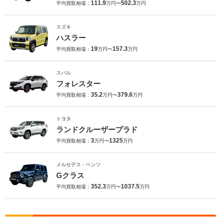
111.9
502.3
平均買取相場：
万円〜
万円
スズキ
ハスラー
19
157.3
平均買取相場：
万円〜
万円
スバル
フォレスター
35.2
379.6
平均買取相場：
万円〜
万円
トヨタ
ランドクルーザープラド
3
1325
平均買取相場：
万円〜
万円
メルセデス・ベンツ
Gクラス
352.3
1037.5
平均買取相場：
万円〜
万円