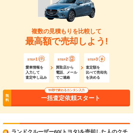
複数の見積もりを比較して
最高額で売却しよう!
1
2
3
STEP
STEP
STEP
愛車情報を
買取店から
査定額を
入力して
電話、メール
比べて売却先
査定申し込み
でご連絡
を決める
90秒で終わるカンタン入力
無
一括査定依頼スタート
料
ランドクルーザー60(トヨタ)を売却した人のクチ