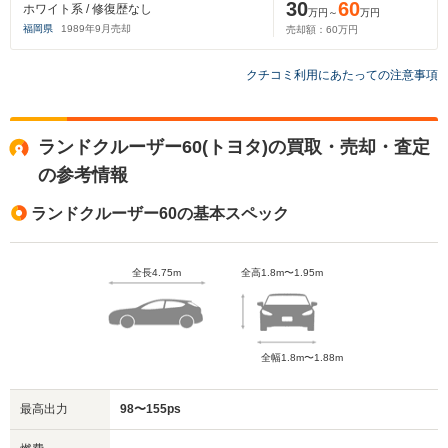
30
60
ホワイト系 / 修復歴なし
万円～
万円
福岡県
1989
年
9
月売却
売却額：
60
万円
クチコミ利用にあたっての注意事項
ランドクルーザー60(トヨタ)の買取・売却・査定
の参考情報
ランドクルーザー60の基本スペック
全長4.75m
全高1.8m〜1.95m
全幅1.8m〜1.88m
最高出力
98〜155ps