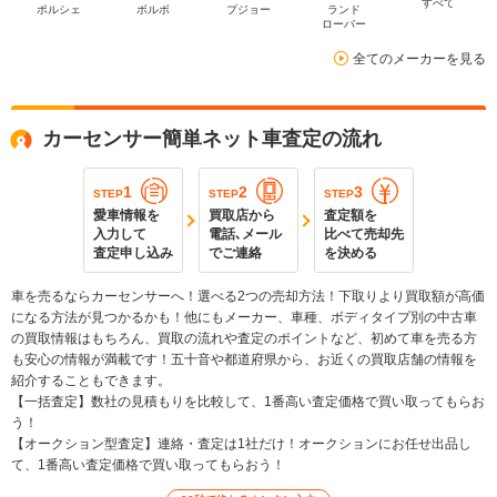
すべて
ポルシェ
ボルボ
プジョー
ランド
ローバー
全てのメーカーを見る
カーセンサー簡単ネット車査定の流れ
1
2
3
STEP
STEP
STEP
愛車情報を
買取店から
査定額を
入力して
電話､メール
比べて売却先
査定申し込み
でご連絡
を決める
車を売るならカーセンサーへ！選べる2つの売却方法！下取りより買取額が高価
になる方法が見つかるかも！他にもメーカー、車種、ボディタイプ別の中古車
の買取情報はもちろん、買取の流れや査定のポイントなど、初めて車を売る方
も安心の情報が満載です！五十音や都道府県から、お近くの買取店舗の情報を
紹介することもできます。
【一括査定】数社の見積もりを比較して、1番高い査定価格で買い取ってもらお
う！
【オークション型査定】連絡・査定は1社だけ！オークションにお任せ出品し
て、1番高い査定価格で買い取ってもらおう！