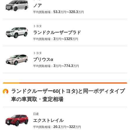
ノア
53.3
320.3
平均買取相場：
万円〜
万円
トヨタ
ランドクルーザープラド
3
1325
平均買取相場：
万円〜
万円
トヨタ
プリウスα
3
774.3
平均買取相場：
万円〜
万円
ランドクルーザー60(トヨタ)と同一ボディタイプ
車の車買取・査定相場
日産
エクストレイル
20.1
322
平均買取相場：
万円〜
万円