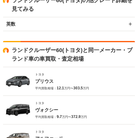
ランドクルーザー60(トヨタ)の他グレード詳細を
バンや輸入車、軽自動車などの各種専門店を展開しているため、また
機会がございましたら是非お力添えできれば幸いでございます。 今後
見てみる
とも宜しくお願い申し上げます。
英数
ランドクルーザー60(トヨタ)と同一メーカー・ブ
ランド車の車買取・査定相場
トヨタ
プリウス
12.1
303.5
平均買取相場：
万円〜
万円
トヨタ
ヴォクシー
9.7
372.9
平均買取相場：
万円〜
万円
トヨタ