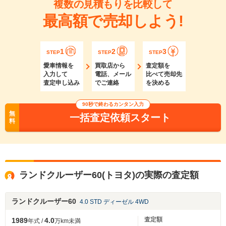
複数の見積もりを比較して
最高額で売却しよう!
1
2
3
STEP
STEP
STEP
愛車情報を
買取店から
査定額を
入力して
電話、メール
比べて売却先
査定申し込み
でご連絡
を決める
90秒で終わるカンタン入力
無
一括査定依頼スタート
料
ランドクルーザー60(トヨタ)の実際の査定額
ランドクルーザー60
4.0 STD ディーゼル 4WD
査定額
1989
4.0
年式 /
万km未満