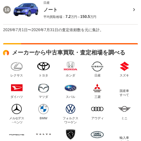
日産
ノート
10
7.2
150.5
平均買取相場：
万円～
万円
2026年7月1日〜2026年7月31日の査定依頼数を元に集計。
メーカーから中古車買取・査定相場を調べる
レクサス
トヨタ
ホンダ
日産
スズキ
国産車
すべて
ダイハツ
マツダ
スバル
三菱
メルセデス
BMW
フォルクス
アウディ
ミニ
・ベンツ
ワーゲン
輸入車