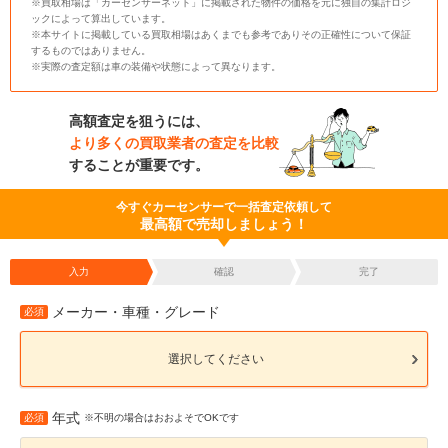
※買取相場は「カーセンサーネット」に掲載された物件の価格を元に独自の集計ロジ
ックによって算出しています。
※本サイトに掲載している買取相場はあくまでも参考でありその正確性について保証
するものではありません。
※実際の査定額は車の装備や状態によって異なります。
高額査定を狙うには、
より多くの買取業者の査定を比較
することが重要です。
今すぐカーセンサーで一括査定依頼して
最高額で売却しましょう！
入力
確認
完了
メーカー・車種・グレード
必須
選択してください
年式
必須
※不明の場合はおおよそでOKです