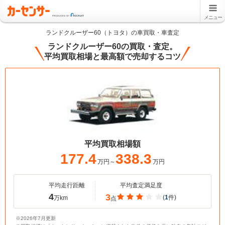
メニュー
ランドクルーザー60（トヨタ）の車買取・車査定
ランドクルーザー60の買取・査定。
平均買取相場と最高額で売却するコツ
平均買取相場額
177.4
338.3
万円～
万円
平均走行距離
平均査定満足度
4
3
(
1
件)
万km
点
※2026年7月更新