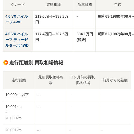
グレード
買取相場
新車価格
年式
4.0 VX ハイル
219.6万円～338.3万
-
昭和63(1988)年08月
ーフ 4WD
円
4.0 VX ハイル
177.4万円～307.5万
334.1万円
昭和62(1987)年08月
ーフ ディーゼ
円
(税抜)
ルターボ 4WD
走行距離別 買取相場情報
最新買取価格相
1ヶ月前の買取
走行距離
前月からの差額
場
価格相場
10,000km以下
-
-
-
10,001km
-
-
-
~
20,000km
20,001km
-
-
-