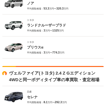
ノア
53.3
320.3
平均買取相場：
万円〜
万円
トヨタ
ランドクルーザープラド
3
1325
平均買取相場：
万円〜
万円
トヨタ
プリウスα
3
774.3
平均買取相場：
万円〜
万円
ヴェルファイア(トヨタ) 2.4 Z Gエディション
4WDと同一ボディタイプ車の車買取・査定相場
日産
セレナ
8.1
292.3
平均買取相場：
万円〜
万円