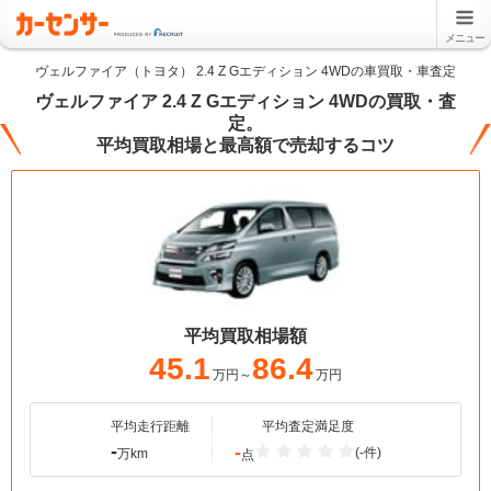
メニュー
ヴェルファイア（トヨタ） 2.4 Z Gエディション 4WDの車買取・車査定
ヴェルファイア 2.4 Z Gエディション 4WDの買取・査
定。
平均買取相場と最高額で売却するコツ
平均買取相場額
45.1
86.4
万円～
万円
平均走行距離
平均査定満足度
-
-
(-件)
万km
点