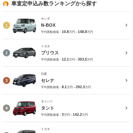
車査定申込み数ランキングから探す
ホンダ
N-BOX
1
10.8
148.8
平均買取相場：
万円～
万円
トヨタ
プリウス
2
12.1
303.5
平均買取相場：
万円～
万円
日産
セレナ
3
8.1
292.3
平均買取相場：
万円～
万円
ダイハツ
タント
4
3
142.2
平均買取相場：
万円～
万円
トヨタ