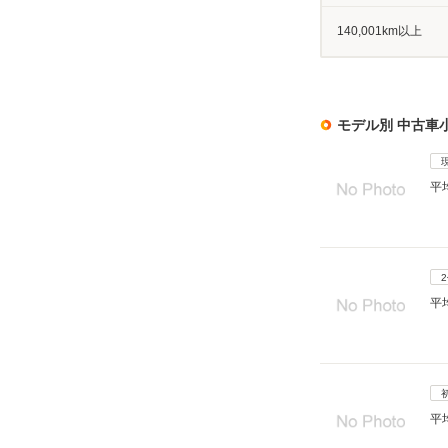
140,001km以上
モデル別 中古車
平
平
平