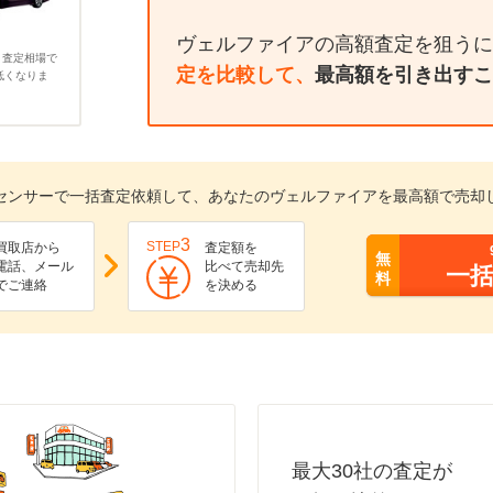
ヴェルファイアの高額査定を狙うに
、査定相場で
定を比較して、
最高額を引き出すこ
低くなりま
センサーで一括査定依頼して、あなたのヴェルファイアを最高額で売却
3
STEP
買取店から
査定額を
無
電話、メール
比べて売却先
一
料
でご連絡
を決める
最大30社の査定が