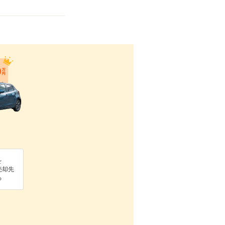
を
売却先
る