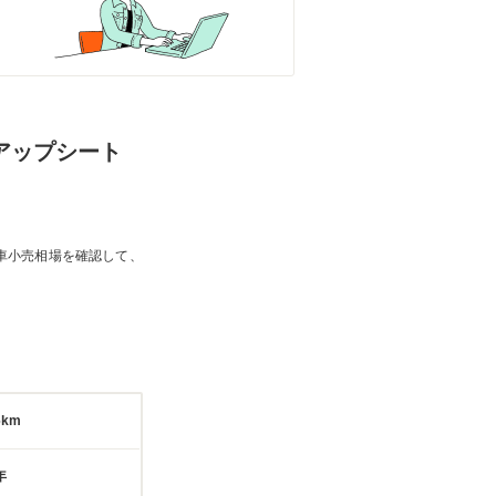
トアップシート
車小売相場を確認して、
6km
年