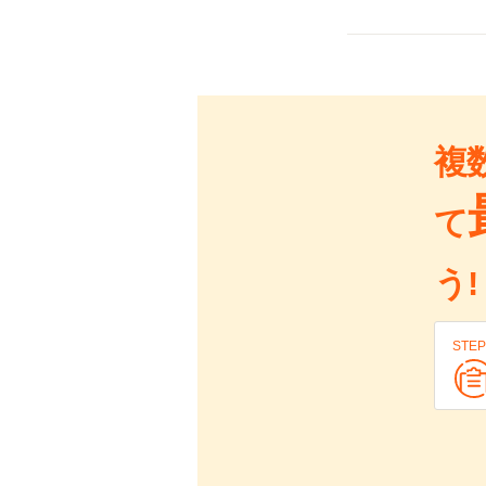
複
て
う!
STEP