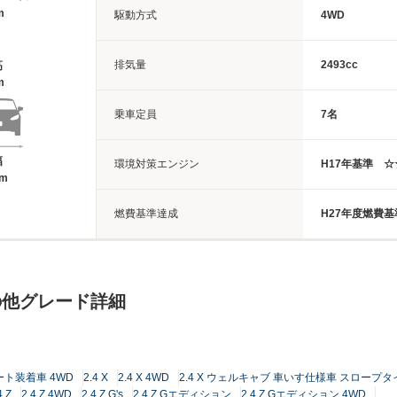
m
駆動方式
4WD
排気量
2493cc
高
m
乗車定員
7名
幅
環境対策エンジン
H17年基準 
5m
燃費基準達成
H27年度燃費基
の他グレード詳細
ート装着車 4WD
2.4 X
2.4 X 4WD
2.4 X ウェルキャブ 車いす仕様車 スロープタ
4 Z
2.4 Z 4WD
2.4 Z G's
2.4 Z Gエディション
2.4 Z Gエディション 4WD