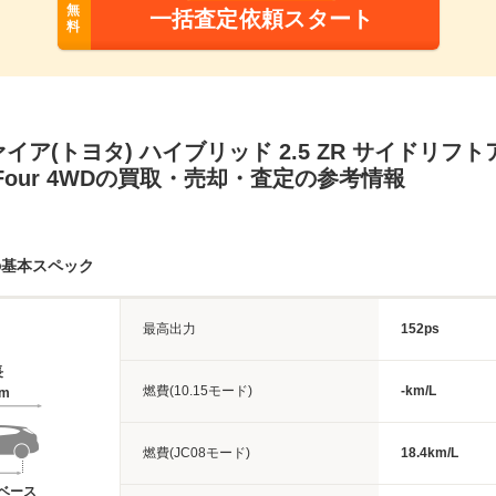
無
一括査定依頼スタート
料
イア(トヨタ) ハイブリッド 2.5 ZR サイドリフ
-Four 4WDの買取・売却・査定の参考情報
の基本スペック
最高出力
152ps
長
燃費(10.15モード)
-km/L
4m
燃費(JC08モード)
18.4km/L
ベース