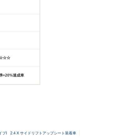
☆☆☆☆
準+20%達成車
イプI
2.4 X サイドリフトアップシート装着車