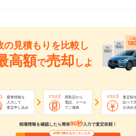
数の見積もりを比較し
最高額
売却
で
しよ
1
2
3
STEP
STEP
愛車情報を
買取店から
査定額
入力して
電話、メール
比べて
査定申し込み
でご連絡
を決め
90秒
相場情報を確認したら簡単
入力で査定依頼！
90秒で終わるカンタン入力