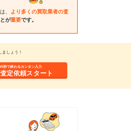
は、
より多くの買取業者の査
とが
重要
です。
しましょう！
90秒で終わるカンタン入力
括査定依頼スタート