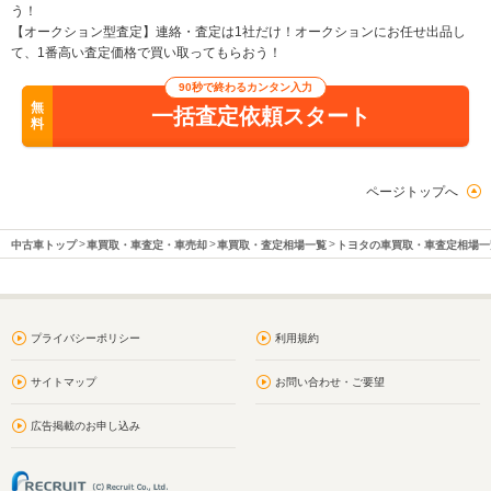
う！
【オークション型査定】連絡・査定は1社だけ！オークションにお任せ出品し
て、1番高い査定価格で買い取ってもらおう！
90秒で終わるカンタン入力
無
一括査定依頼スタート
料
ページトップへ
中古車トップ
車買取・車査定・車売却
車買取・査定相場一覧
トヨタの車買取・車査定相場一
プライバシーポリシー
利用規約
サイトマップ
お問い合わせ・ご要望
広告掲載のお申し込み