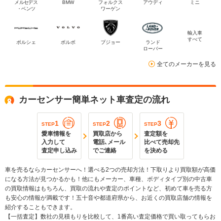
メルセデス
BMW
フォルクス
アウディ
ミニ
・ベンツ
ワーゲン
輸入車
すべて
ポルシェ
ボルボ
プジョー
ランド
ローバー
全てのメーカーを見る
カーセンサー簡単ネット車査定の流れ
1
2
3
STEP
STEP
STEP
愛車情報を
買取店から
査定額を
入力して
電話､メール
比べて売却先
査定申し込み
でご連絡
を決める
車を売るならカーセンサーへ！選べる2つの売却方法！下取りより買取額が高価
になる方法が見つかるかも！他にもメーカー、車種、ボディタイプ別の中古車
の買取情報はもちろん、買取の流れや査定のポイントなど、初めて車を売る方
も安心の情報が満載です！五十音や都道府県から、お近くの買取店舗の情報を
紹介することもできます。
【一括査定】数社の見積もりを比較して、1番高い査定価格で買い取ってもらお