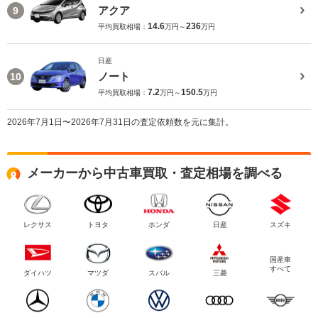
アクア
9
14.6
236
平均買取相場：
万円～
万円
日産
ノート
10
7.2
150.5
平均買取相場：
万円～
万円
2026年7月1日〜2026年7月31日の査定依頼数を元に集計。
メーカーから中古車買取・査定相場を調べる
レクサス
トヨタ
ホンダ
日産
スズキ
国産車
すべて
ダイハツ
マツダ
スバル
三菱