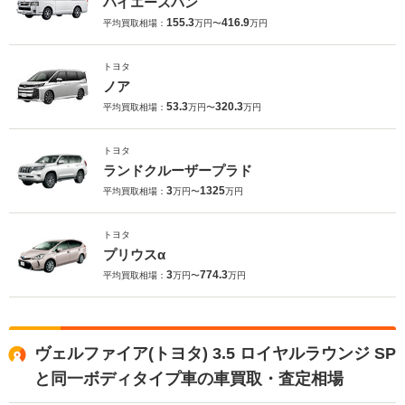
ハイエースバン
155.3
416.9
平均買取相場：
万円〜
万円
トヨタ
ノア
53.3
320.3
平均買取相場：
万円〜
万円
トヨタ
ランドクルーザープラド
3
1325
平均買取相場：
万円〜
万円
トヨタ
プリウスα
3
774.3
平均買取相場：
万円〜
万円
ヴェルファイア(トヨタ) 3.5 ロイヤルラウンジ SP
と同一ボディタイプ車の車買取・査定相場