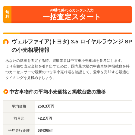
90
秒で終わるカンタン入力
無
一括査定スタート
料
ヴェルファイア(トヨタ) 3.5 ロイヤルラウンジ SP
の小売相場情報
あなたの愛車を査定する時、買取業者は中古車小売相場を参考にします。
より高額な査定金額を引き出すために、国内最大級の中古車物件掲載数を持
つカーセンサーで最新の中古車小売相場を確認して、愛車を売却する最適な
タイミングを見極めましょう。
中古車物件の平均小売価格と掲載台数の推移
平均価格
250.3万円
前月比
+2.2万円
平均走行距離
68436km