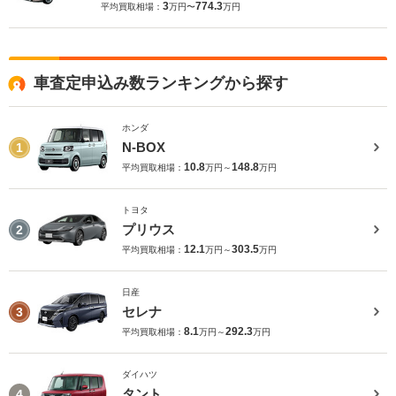
3
774.3
平均買取相場：
万円〜
万円
車査定申込み数ランキングから探す
ホンダ
N-BOX
1
10.8
148.8
平均買取相場：
万円～
万円
トヨタ
プリウス
2
12.1
303.5
平均買取相場：
万円～
万円
日産
セレナ
3
8.1
292.3
平均買取相場：
万円～
万円
ダイハツ
タント
4