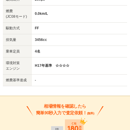
燃費
0.0km/L
(JC08モード)
駆動方式
FF
排気量
3456cc
乗車定員
4名
環境対策
H17年基準 ☆☆☆☆
エンジン
燃費基準達成
-
相場情報を確認したら
簡単90秒入力で査定依頼！
(無料)