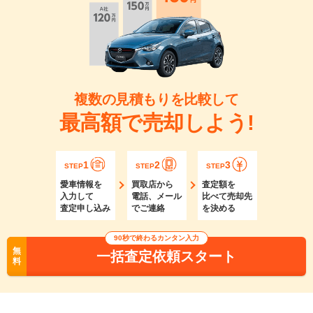
複数の見積もりを比較して
最高額で売却しよう!
1
2
3
STEP
STEP
STEP
愛車情報を
買取店から
査定額を
入力して
電話、メール
比べて売却先
査定申し込み
でご連絡
を決める
90秒で終わるカンタン入力
無
一括査定依頼スタート
料