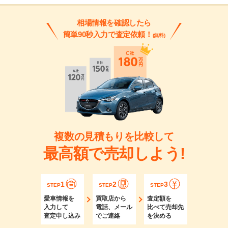
相場情報を確認したら
簡単90秒入力で査定依頼！
(無料)
複数の見積もりを比較して
最高額で売却しよう!
1
2
3
STEP
STEP
STEP
愛車情報を
買取店から
査定額を
入力して
電話、メール
比べて売却先
査定申し込み
でご連絡
を決める