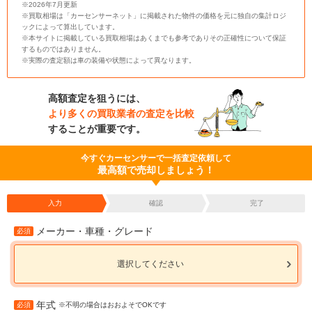
※2026年7月更新
※買取相場は「カーセンサーネット」に掲載された物件の価格を元に独自の集計ロジ
ックによって算出しています。
※本サイトに掲載している買取相場はあくまでも参考でありその正確性について保証
するものではありません。
※実際の査定額は車の装備や状態によって異なります。
高額査定を狙うには、
より多くの買取業者の査定を比較
することが重要です。
今すぐカーセンサーで一括査定依頼して
最高額で売却しましょう！
入力
確認
完了
メーカー・車種・グレード
必須
選択してください
年式
必須
※不明の場合はおおよそでOKです