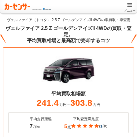
メニュー
ヴェルファイア（トヨタ） 2.5 Z ゴールデンアイズII 4WDの車買取・車査定
ヴェルファイア 2.5 Z ゴールデンアイズII 4WDの買取・査
定。
平均買取相場と最高額で売却するコツ
平均買取相場額
241.4
303.8
万円～
万円
平均走行距離
平均査定満足度
7
5
(
1
件)
万km
点