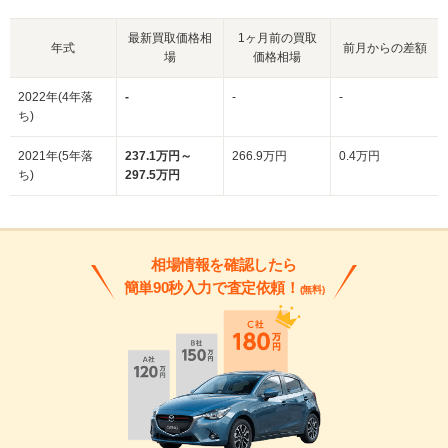
最新買取価格相
1ヶ月前の買取
年式
前月からの差額
場
価格相場
2022年(4年落
-
-
-
ち)
2021年(5年落
237.1万円～
266.9万円
0.4万円
ち)
297.5万円
相場情報を確認したら
簡単90秒入力で査定依頼！
(無料)