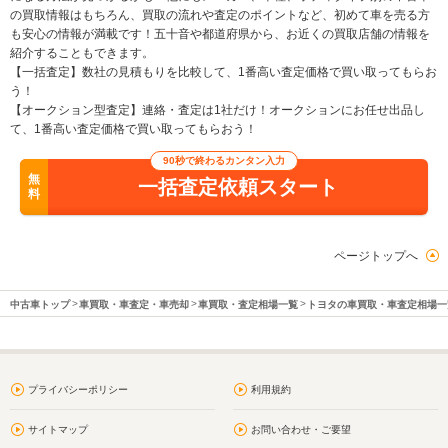
の買取情報はもちろん、買取の流れや査定のポイントなど、初めて車を売る方
も安心の情報が満載です！五十音や都道府県から、お近くの買取店舗の情報を
紹介することもできます。
【一括査定】数社の見積もりを比較して、1番高い査定価格で買い取ってもらお
う！
【オークション型査定】連絡・査定は1社だけ！オークションにお任せ出品し
て、1番高い査定価格で買い取ってもらおう！
90秒で終わるカンタン入力
無
一括査定依頼スタート
料
ページトップへ
中古車トップ
車買取・車査定・車売却
車買取・査定相場一覧
トヨタの車買取・車査定相場一
プライバシーポリシー
利用規約
サイトマップ
お問い合わせ・ご要望