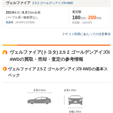
ヴェルファイア
2.5 Z ゴールデンアイズII 4WD
査定額
2014
6.5
年式 /
万km未満
180
200
パープル系 / 修復歴なし
万円～
万円
青森県
2018
年
12
月売却
売却額：
190
万円
クチコミ利用にあたっての注意事項
ヴェルファイア(トヨタ) 2.5 Z ゴールデンアイズII
4WDの買取・売却・査定の参考情報
ヴェルファイア 2.5 Z ゴールデンアイズII 4WDの基本ス
ペック
全長4.94m
全高1.95m
全幅1.85m