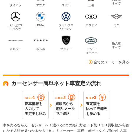
すべて
ダイハツ
マツダ
スバル
三菱
メルセデス
BMW
フォルクス
アウディ
ミニ
・ベンツ
ワーゲン
輸入車
すべて
ポルシェ
ボルボ
プジョー
ランド
ローバー
全てのメーカーを見る
カーセンサー簡単ネット車査定の流れ
1
2
3
STEP
STEP
STEP
愛車情報を
買取店から
査定額を
入力して
電話､メール
比べて売却先
査定申し込み
でご連絡
を決める
車を売るならカーセンサーへ！選べる2つの売却方法！下取りより買取額が高価
になる方法が見つかるかも！他にもメーカー、車種、ボディタイプ別の中古車