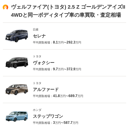
ヴェルファイア(トヨタ) 2.5 Z ゴールデンアイズII
4WDと同一ボディタイプ車の車買取・査定相場
日産
セレナ
8.1
292.3
平均買取相場：
万円〜
万円
トヨタ
ヴォクシー
9.7
372.9
平均買取相場：
万円〜
万円
トヨタ
アルファード
41.8
689.7
平均買取相場：
万円〜
万円
ホンダ
ステップワゴン
3
587.7
平均買取相場：
万円〜
万円