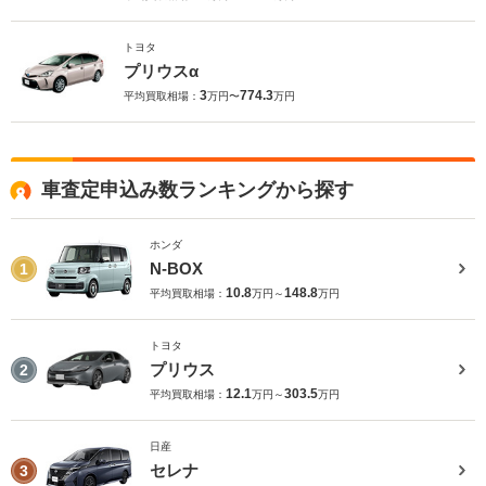
トヨタ
プリウスα
3
774.3
平均買取相場：
万円〜
万円
車査定申込み数ランキングから探す
ホンダ
N-BOX
1
10.8
148.8
平均買取相場：
万円～
万円
トヨタ
プリウス
2
12.1
303.5
平均買取相場：
万円～
万円
日産
セレナ
3