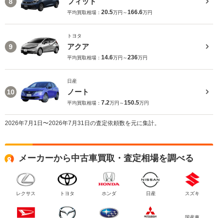
フィット
8
20.5
166.6
平均買取相場：
万円～
万円
トヨタ
アクア
9
14.6
236
平均買取相場：
万円～
万円
日産
ノート
10
7.2
150.5
平均買取相場：
万円～
万円
2026年7月1日〜2026年7月31日の査定依頼数を元に集計。
メーカーから中古車買取・査定相場を調べる
レクサス
トヨタ
ホンダ
日産
スズキ
国産車