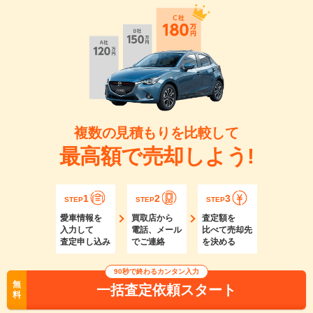
複数の見積もりを比較して
最高額で売却しよう!
1
2
3
STEP
STEP
STEP
愛車情報を
買取店から
査定額を
入力して
電話、メール
比べて売却先
査定申し込み
でご連絡
を決める
90秒で終わるカンタン入力
無
一括査定依頼スタート
料