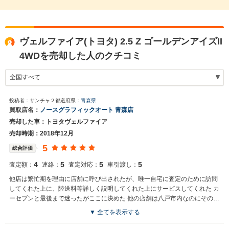
ヴェルファイア(トヨタ) 2.5 Z ゴールデンアイズII
4WDを売却した人のクチコミ
投稿者：サンチャ２
都道府県：
青森県
買取店名：
ノースグラフィックオート 青森店
売却した車：トヨタヴェルファイア
売却時期：2018年12月
5
総合評価
4
5
5
5
査定額：
連絡：
査定対応：
車引渡し：
他店は繁忙期を理由に店舗に呼び出されたが、唯一自宅に査定のために訪問
してくれた上に、陸送料等詳しく説明してくれた上にサービスしてくれた カ
ーセブンと最後まで迷ったがここに決めた 他の店舗は八戸市内なのにその場
で決断するよう圧がすごかった
▼ 全てを表示する