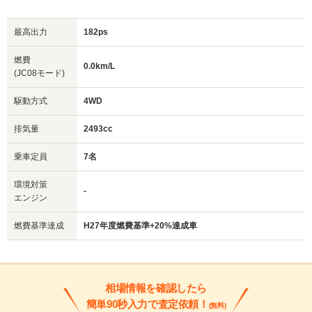
最高出力
182ps
燃費
0.0km/L
(JC08モード)
駆動方式
4WD
排気量
2493cc
乗車定員
7名
環境対策
-
エンジン
燃費基準達成
H27年度燃費基準+20%達成車
相場情報を確認したら
簡単90秒入力で査定依頼！
(無料)