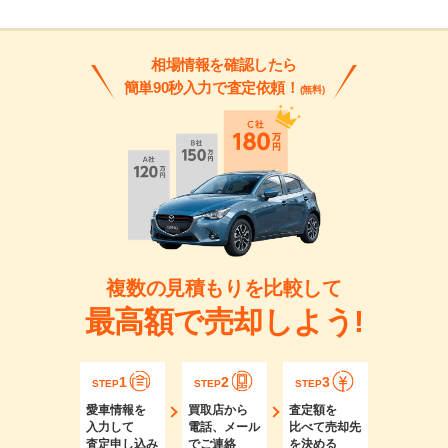
相場情報を確認したら
簡単90秒入力で査定依頼！
(無料)
複数の見積もりを比較して
最高額で売却しよう!
1
2
3
STEP
STEP
STEP
愛車情報を
買取店から
査定額を
入力して
電話、メール
比べて売却先
査定申し込み
でご連絡
を決める