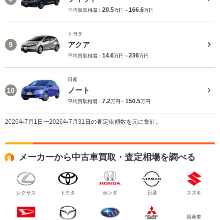
20.5
166.6
平均買取相場：
万円～
万円
トヨタ
アクア
9
14.6
236
平均買取相場：
万円～
万円
日産
ノート
10
7.2
150.5
平均買取相場：
万円～
万円
2026年7月1日〜2026年7月31日の査定依頼数を元に集計。
メーカーから中古車買取・査定相場を調べる
レクサス
トヨタ
ホンダ
日産
スズキ
国産車