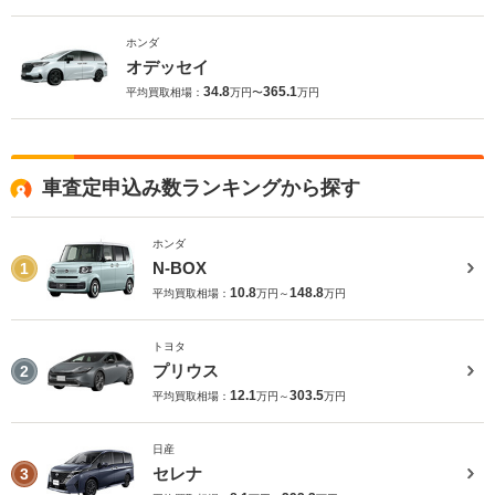
ホンダ
オデッセイ
34.8
365.1
平均買取相場：
万円〜
万円
車査定申込み数ランキングから探す
ホンダ
N-BOX
1
10.8
148.8
平均買取相場：
万円～
万円
トヨタ
プリウス
2
12.1
303.5
平均買取相場：
万円～
万円
日産
セレナ
3