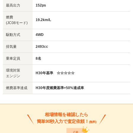
最高出力
152ps
燃費
19.2km/L
(JC08モード)
駆動方式
4WD
排気量
2493cc
乗車定員
8名
環境対策
H30年基準 ☆☆☆☆☆
エンジン
燃費基準達成
H30年度燃費基準+50%達成車
相場情報を確認したら
簡単90秒入力で査定依頼！
(無料)