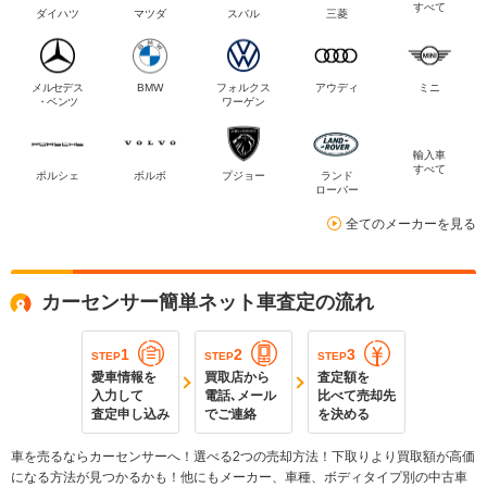
すべて
ダイハツ
マツダ
スバル
三菱
メルセデス
BMW
フォルクス
アウディ
ミニ
・ベンツ
ワーゲン
輸入車
すべて
ポルシェ
ボルボ
プジョー
ランド
ローバー
全てのメーカーを見る
カーセンサー簡単ネット車査定の流れ
1
2
3
STEP
STEP
STEP
愛車情報を
買取店から
査定額を
入力して
電話､メール
比べて売却先
査定申し込み
でご連絡
を決める
車を売るならカーセンサーへ！選べる2つの売却方法！下取りより買取額が高価
になる方法が見つかるかも！他にもメーカー、車種、ボディタイプ別の中古車