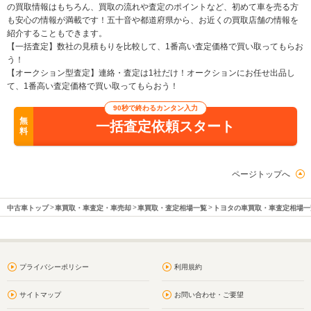
の買取情報はもちろん、買取の流れや査定のポイントなど、初めて車を売る方
も安心の情報が満載です！五十音や都道府県から、お近くの買取店舗の情報を
紹介することもできます。
【一括査定】数社の見積もりを比較して、1番高い査定価格で買い取ってもらお
う！
【オークション型査定】連絡・査定は1社だけ！オークションにお任せ出品し
て、1番高い査定価格で買い取ってもらおう！
90秒で終わるカンタン入力
無
一括査定依頼スタート
料
ページトップへ
中古車トップ
車買取・車査定・車売却
車買取・査定相場一覧
トヨタの車買取・車査定相場一
プライバシーポリシー
利用規約
サイトマップ
お問い合わせ・ご要望