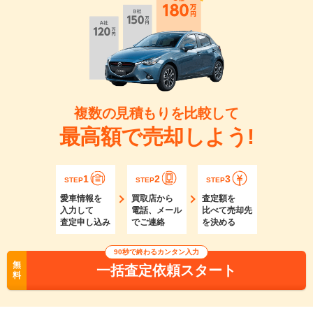
複数の見積もりを比較して
最高額で売却しよう!
1
2
3
STEP
STEP
STEP
愛車情報を
買取店から
査定額を
入力して
電話、メール
比べて売却先
査定申し込み
でご連絡
を決める
90秒で終わるカンタン入力
無
一括査定依頼スタート
料