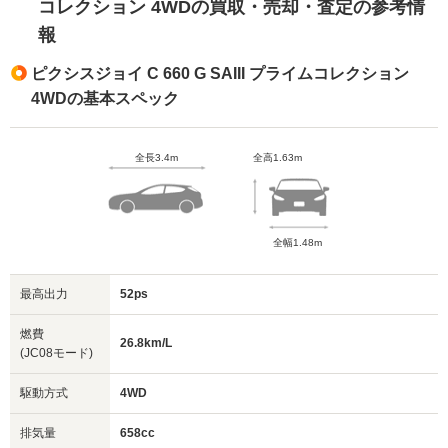
コレクション 4WDの買取・売却・査定の参考情
報
ピクシスジョイ C 660 G SAIII プライムコレクション
4WDの基本スペック
全長3.4m
全高1.63m
全幅1.48m
最高出力
52ps
燃費
26.8km/L
(JC08モード)
駆動方式
4WD
排気量
658cc