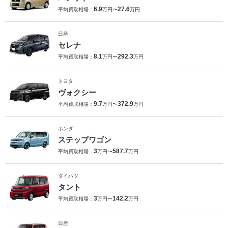
6.9
27.6
平均買取相場：
万円〜
万円
日産
セレナ
8.1
292.3
平均買取相場：
万円〜
万円
トヨタ
ヴォクシー
9.7
372.9
平均買取相場：
万円〜
万円
ホンダ
ステップワゴン
3
587.7
平均買取相場：
万円〜
万円
ダイハツ
タント
3
142.2
平均買取相場：
万円〜
万円
日産