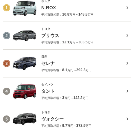
ホンダ
N-BOX
1
10.8
148.8
平均買取相場：
万円～
万円
トヨタ
プリウス
2
12.1
303.5
平均買取相場：
万円～
万円
日産
セレナ
3
8.1
292.3
平均買取相場：
万円～
万円
ダイハツ
タント
4
3
142.2
平均買取相場：
万円～
万円
トヨタ
ヴォクシー
5
9.7
372.9
平均買取相場：
万円～
万円