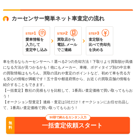
カーセンサー簡単ネット車査定の流れ
1
2
3
STEP
STEP
STEP
愛車情報を
買取店から
査定額を
入力して
電話､メール
比べて売却先
査定申し込み
でご連絡
を決める
車を売るならカーセンサーへ！選べる2つの売却方法！下取りより買取額が高価
になる方法が見つかるかも！他にもメーカー、車種、ボディタイプ別の中古車
の買取情報はもちろん、買取の流れや査定のポイントなど、初めて車を売る方
も安心の情報が満載です！五十音や都道府県から、お近くの買取店舗の情報を
紹介することもできます。
【一括査定】数社の見積もりを比較して、1番高い査定価格で買い取ってもらお
う！
【オークション型査定】連絡・査定は1社だけ！オークションにお任せ出品し
て、1番高い査定価格で買い取ってもらおう！
90秒で終わるカンタン入力
無
一括査定依頼スタート
料