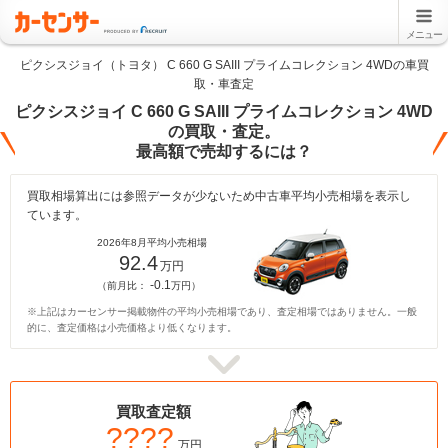
メニュー
ピクシスジョイ（トヨタ） C 660 G SAIII プライムコレクション 4WDの車買
取・車査定
ピクシスジョイ C 660 G SAIII プライムコレクション 4WD
の買取・査定。
最高額で売却するには？
買取相場算出には参照データが少ないため中古車平均小売相場を表示し
ています。
2026年8月平均小売相場
92.4
万円
-0.1
（前月比：
万円）
※上記はカーセンサー掲載物件の平均小売相場であり、査定相場ではありません。一般
的に、査定価格は小売価格より低くなります。
買取査定額
????
万円