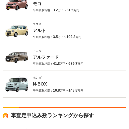
モコ
3.2
31.5
平均買取相場：
万円〜
万円
スズキ
アルト
3.5
102.2
平均買取相場：
万円〜
万円
トヨタ
アルファード
41.8
689.7
平均買取相場：
万円〜
万円
ホンダ
N-BOX
10.8
148.8
平均買取相場：
万円〜
万円
車査定申込み数ランキングから探す