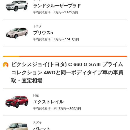
ランドクルーザープラド
3
1325
平均買取相場：
万円〜
万円
トヨタ
プリウスα
3
774.3
平均買取相場：
万円〜
万円
ピクシスジョイ(トヨタ) C 660 G SAIII プライム
コレクション 4WDと同一ボディタイプ車の車買
取・査定相場
日産
エクストレイル
20.1
322
平均買取相場：
万円〜
万円
スズキ
パレット