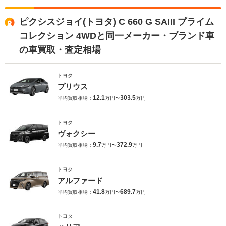
ピクシスジョイ(トヨタ) C 660 G SAIII プライム
コレクション 4WDと同一メーカー・ブランド車
の車買取・査定相場
トヨタ
プリウス
12.1
303.5
平均買取相場：
万円〜
万円
トヨタ
ヴォクシー
9.7
372.9
平均買取相場：
万円〜
万円
トヨタ
アルファード
41.8
689.7
平均買取相場：
万円〜
万円
トヨタ