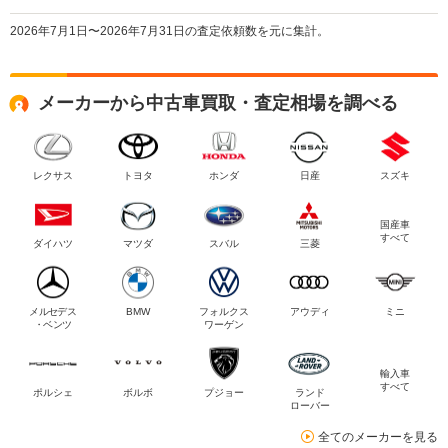
2026年7月1日〜2026年7月31日の査定依頼数を元に集計。
メーカーから中古車買取・査定相場を調べる
レクサス
トヨタ
ホンダ
日産
スズキ
国産車
すべて
ダイハツ
マツダ
スバル
三菱
メルセデス
BMW
フォルクス
アウディ
ミニ
・ベンツ
ワーゲン
輸入車
すべて
ポルシェ
ボルボ
プジョー
ランド
ローバー
全てのメーカーを見る