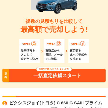
複数の見積もりを比較して
最高額で売却しよう!
1
2
3
STEP
STEP
STEP
愛車情報を
買取店から
査定額を
入力して
電話、メール
比べて売却先
査定申し込み
でご連絡
を決める
90秒で終わるカンタン入力
無
一括査定依頼スタート
料
ピクシスジョイ(トヨタ) C 660 G SAIII プライム