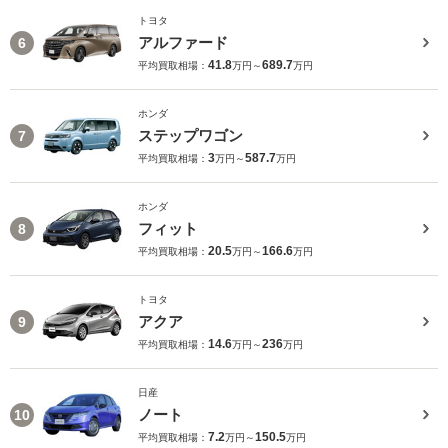
トヨタ
アルファード
6
41.8
689.7
平均買取相場：
万円～
万円
ホンダ
ステップワゴン
7
3
587.7
平均買取相場：
万円～
万円
ホンダ
フィット
8
20.5
166.6
平均買取相場：
万円～
万円
トヨタ
アクア
9
14.6
236
平均買取相場：
万円～
万円
日産
ノート
10
7.2
150.5
平均買取相場：
万円～
万円