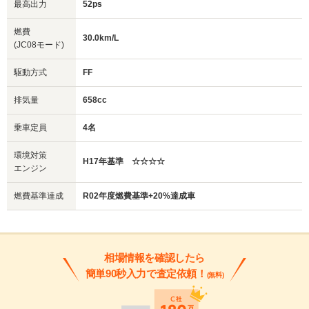
最高出力
52ps
燃費
30.0km/L
(JC08モード)
駆動方式
FF
排気量
658cc
乗車定員
4名
環境対策
H17年基準 ☆☆☆☆
エンジン
燃費基準達成
R02年度燃費基準+20%達成車
相場情報を確認したら
簡単90秒入力で査定依頼！
(無料)