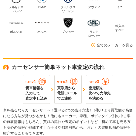
メルセデス
BMW
フォルクス
アウディ
ミニ
・ベンツ
ワーゲン
輸入車
すべて
ポルシェ
ボルボ
プジョー
ランド
ローバー
全てのメーカーを見る
カーセンサー簡単ネット車査定の流れ
1
2
3
STEP
STEP
STEP
愛車情報を
買取店から
査定額を
入力して
電話､メール
比べて売却先
査定申し込み
でご連絡
を決める
車を売るならカーセンサーへ！選べる2つの売却方法！下取りより買取額が高価
になる方法が見つかるかも！他にもメーカー、車種、ボディタイプ別の中古車
の買取情報はもちろん、買取の流れや査定のポイントなど、初めて車を売る方
も安心の情報が満載です！五十音や都道府県から、お近くの買取店舗の情報を
紹介することもできます。