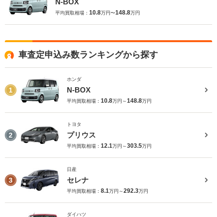
N-BOX
10.8
148.8
平均買取相場：
万円〜
万円
車査定申込み数ランキングから探す
ホンダ
N-BOX
1
10.8
148.8
平均買取相場：
万円～
万円
トヨタ
プリウス
2
12.1
303.5
平均買取相場：
万円～
万円
日産
セレナ
3
8.1
292.3
平均買取相場：
万円～
万円
ダイハツ