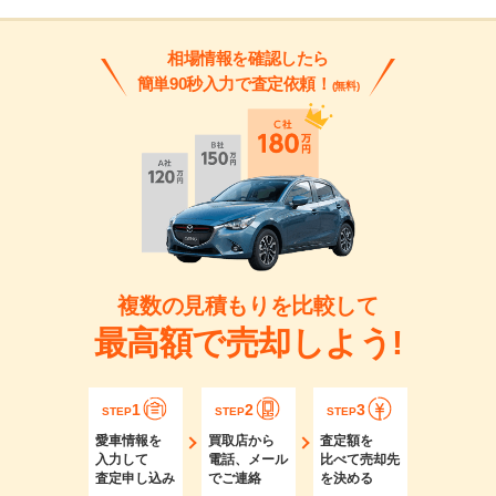
相場情報を確認したら
簡単90秒入力で査定依頼！
(無料)
複数の見積もりを比較して
最高額で売却しよう!
1
2
3
STEP
STEP
STEP
愛車情報を
買取店から
査定額を
入力して
電話、メール
比べて売却先
査定申し込み
でご連絡
を決める