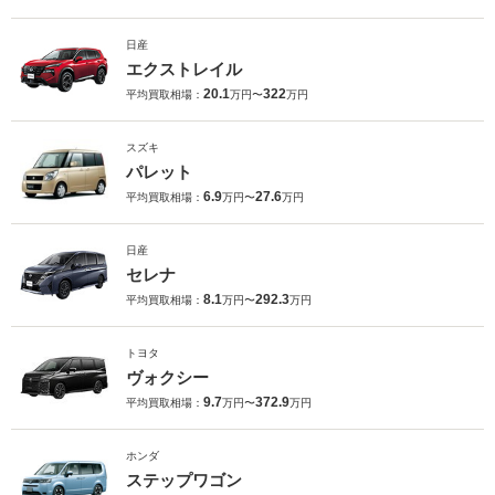
日産
エクストレイル
20.1
322
平均買取相場：
万円〜
万円
スズキ
パレット
6.9
27.6
平均買取相場：
万円〜
万円
日産
セレナ
8.1
292.3
平均買取相場：
万円〜
万円
トヨタ
ヴォクシー
9.7
372.9
平均買取相場：
万円〜
万円
ホンダ
ステップワゴン