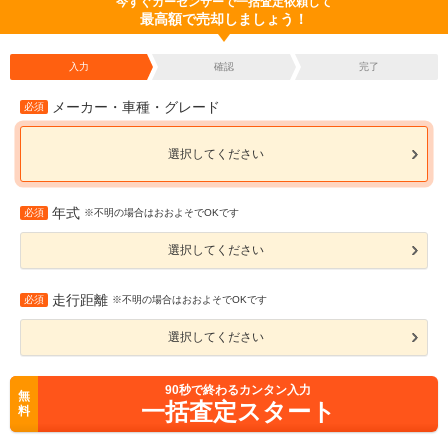
今すぐカーセンサーで一括査定依頼して
最高額で売却しましょう！
入力
確認
完了
メーカー・車種・グレード
必須
選択してください
年式
必須
※不明の場合はおおよそでOKです
選択してください
走行距離
必須
※不明の場合はおおよそでOKです
選択してください
90
秒で終わるカンタン入力
無
一括査定スタート
料