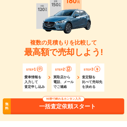
複数の見積もりを比較して
最高額で売却しよう!
1
2
3
STEP
STEP
STEP
愛車情報を
買取店から
査定額を
入力して
電話、メール
比べて売却先
査定申し込み
でご連絡
を決める
90秒で終わるカンタン入力
無
一括査定依頼スタート
料