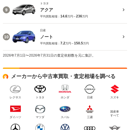
トヨタ
アクア
9
14.6
236
平均買取相場：
万円～
万円
日産
ノート
10
7.2
150.5
平均買取相場：
万円～
万円
2026年7月1日〜2026年7月31日の査定依頼数を元に集計。
メーカーから中古車買取・査定相場を調べる
レクサス
トヨタ
ホンダ
日産
スズキ
国産車
すべて
ダイハツ
マツダ
スバル
三菱