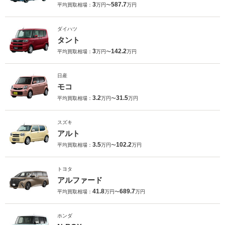
3
587.7
平均買取相場：
万円〜
万円
ダイハツ
タント
3
142.2
平均買取相場：
万円〜
万円
日産
モコ
3.2
31.5
平均買取相場：
万円〜
万円
スズキ
アルト
3.5
102.2
平均買取相場：
万円〜
万円
トヨタ
アルファード
41.8
689.7
平均買取相場：
万円〜
万円
ホンダ