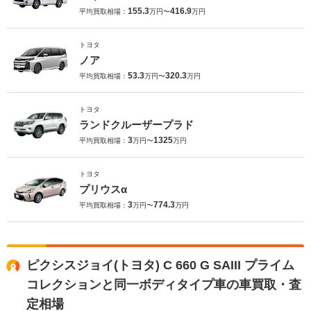
155.3
416.9
平均買取相場：
万円〜
万円
トヨタ
ノア
53.3
320.3
平均買取相場：
万円〜
万円
トヨタ
ランドクルーザープラド
3
1325
平均買取相場：
万円〜
万円
トヨタ
プリウスα
3
774.3
平均買取相場：
万円〜
万円
ピクシスジョイ(トヨタ) C 660 G SAIII プライム
コレクションと同一ボディタイプ車の車買取・査
定相場