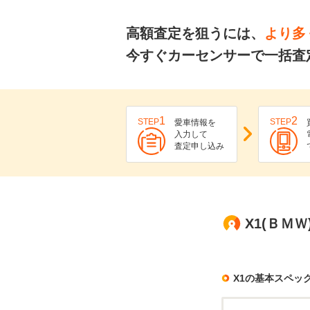
高額査定を狙うには、
より多
今すぐカーセンサーで一括査
1
2
STEP
STEP
愛車情報を
入力して
査定申し込み
X1(ＢＭ
X1の基本スペッ