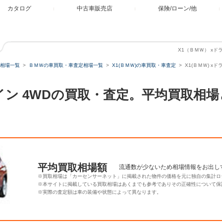
カタログ
中古車販売店
保険/ローン/他
X1（ＢＭＷ） xドラ
相場一覧
ＢＭＷの車買取・車査定相場一覧
X1(ＢＭＷ)の車買取・車査定
X1(ＢＭＷ) x
 xライン 4WDの買取・査定。平均買取
平均買取相場額
流通数が少ないため相場情報をお出し
※買取相場は「カーセンサーネット」に掲載された物件の価格を元に独自の集計ロ
※本サイトに掲載している買取相場はあくまでも参考でありその正確性について保
※実際の査定額は車の装備や状態によって異なります。