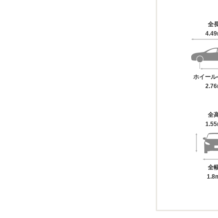
全
4.4
ホイール
2.7
全
1.5
全
1.8