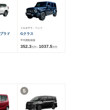
メルセデス・ベンツ
プラド
Gクラス
平均買取相場
352.3
1037.5
万円～
万円
5