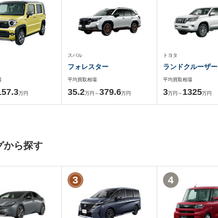
スバル
トヨタ
フォレスター
ランドクルーザー
場
平均買取相場
平均買取相場
157.3
35.2
379.6
3
1325
万円
万円～
万円
万円～
万円
グから探す
3
4