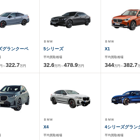
ＢＭＷ
ＢＭＷ
ズグランクーペ
5シリーズ
X1
場
平均買取相場
平均買取相場
322.7
32.6
478.9
344
382.7
円～
万円
万円～
万円
万円～
ＢＭＷ
ＢＭＷ
X4
4シリーズグラン
場
平均買取相場
平均買取相場