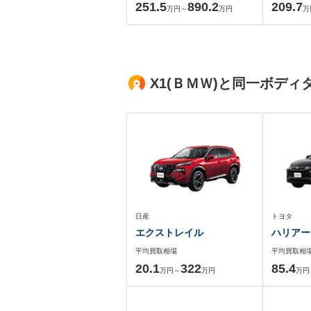
251.5
890.2
209.7
万円～
万円
万
X1(ＢＭＷ)と同一ボデ
日産
トヨタ
エクストレイル
ハリアー
平均買取相場
平均買取相
20.1
322
85.4
万円～
万円
万円