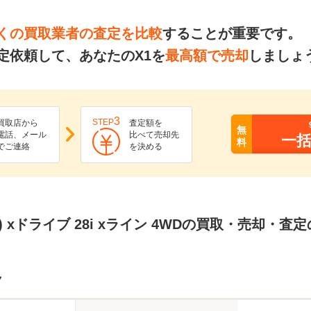
くの買取業者の査定を比較
することが重要です。
定依頼して、あなたのX1を
最高額で売却
しましょ
3
STEP
買取店から
査定額を
無
電話、メール
比べて売却先
一
料
でご連絡
を決める
Ｗ) xドライブ 28i xライン 4WDの買取・売却・査
ク