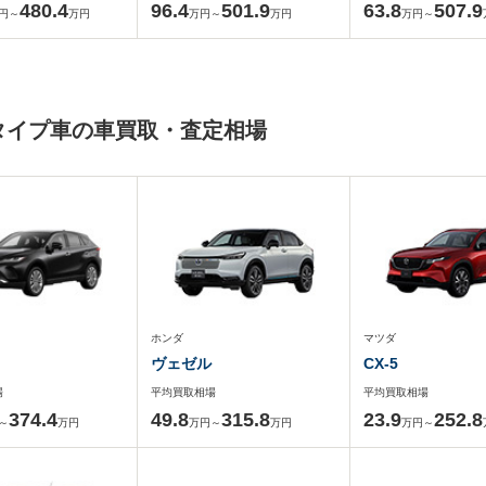
480.4
96.4
501.9
63.8
507.9
円～
万円
万円～
万円
万円～
ィタイプ車の車買取・査定相場
ホンダ
マツダ
ヴェゼル
CX-5
場
平均買取相場
平均買取相場
374.4
49.8
315.8
23.9
252.8
～
万円
万円～
万円
万円～