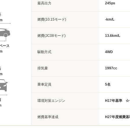
最高出力
245ps
長
燃費(10.15モード)
-km/L
9m
燃費(JC08モード)
13.6km/L
ベース
6m
駆動方式
4WD
排気量
1997cc
高
5m
乗車定員
5名
幅
環境対策エンジン
H17年基準 
m
燃費基準達成
H27年度燃費基