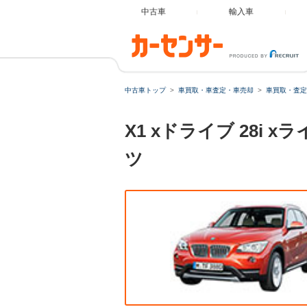
中古車
輸入車
中古車トップ
車買取・車査定・車売却
車買取・査定
X1 xドライブ 28i
ツ