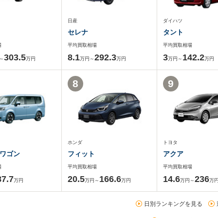
日産
ダイハツ
セレナ
タント
場
平均買取相場
平均買取相場
303.5
8.1
292.3
3
142.2
～
万円
万円～
万円
万円～
万円
8
9
ホンダ
トヨタ
ワゴン
フィット
アクア
場
平均買取相場
平均買取相場
87.7
20.5
166.6
14.6
236
万円
万円～
万円
万円～
万
日別ランキングを見る