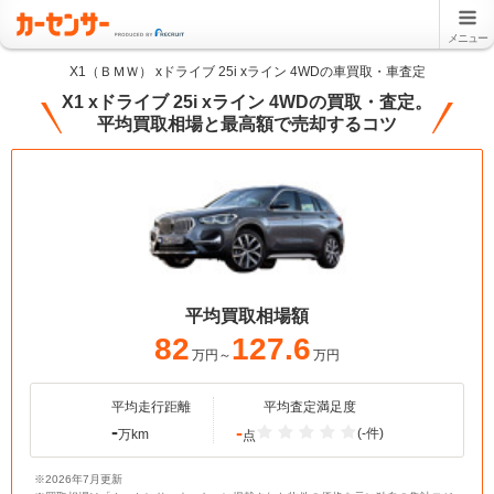
メニュー
X1（ＢＭＷ） xドライブ 25i xライン 4WDの車買取・車査定
X1 xドライブ 25i xライン 4WDの買取・査定。
平均買取相場と最高額で売却するコツ
平均買取相場額
82
127.6
万円～
万円
平均走行距離
平均査定満足度
-
-
(-件)
万km
点
※2026年7月更新