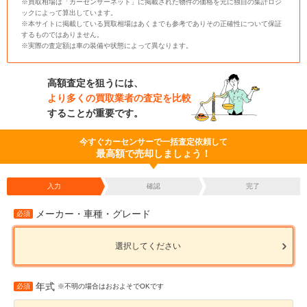
※買取相場は「カーセンサーネット」に掲載された物件の価格を元に独自の集計ロジ
ックによって算出しています。
※本サイトに掲載している買取相場はあくまでも参考でありその正確性について保証
するものではありません。
※実際の査定額は車の装備や状態によって異なります。
高額査定を狙うには、
より多くの買取業者の査定を比較
することが重要です。
今すぐカーセンサーで一括査定依頼して
最高額で売却しましょう！
入力
確認
完了
メーカー・車種・グレード
必須
選択してください
年式
必須
※不明の場合はおおよそでOKです