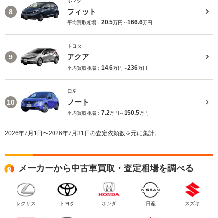
ホンダ
フィット
8
20.5
166.6
平均買取相場：
万円～
万円
トヨタ
アクア
9
14.6
236
平均買取相場：
万円～
万円
日産
ノート
10
7.2
150.5
平均買取相場：
万円～
万円
2026年7月1日〜2026年7月31日の査定依頼数を元に集計。
メーカーから中古車買取・査定相場を調べる
レクサス
トヨタ
ホンダ
日産
スズキ