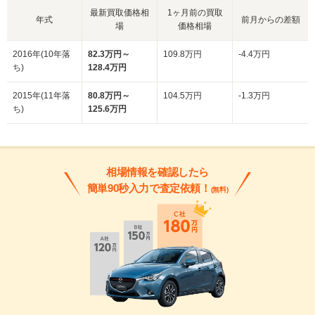
最新買取価格相
1ヶ月前の買取
年式
前月からの差額
場
価格相場
2016年(10年落
82.3万円～
109.8万円
-4.4万円
ち)
128.4万円
2015年(11年落
80.8万円～
104.5万円
-1.3万円
ち)
125.6万円
相場情報を確認したら
簡単90秒入力で査定依頼！
(無料)