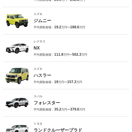
スズキ
ジムニー
19.2
188.6
平均買取相場：
万円〜
万円
レクサス
NX
111.9
502.3
平均買取相場：
万円〜
万円
スズキ
ハスラー
19
157.3
平均買取相場：
万円〜
万円
スバル
フォレスター
35.2
379.6
平均買取相場：
万円〜
万円
トヨタ
ランドクルーザープラド