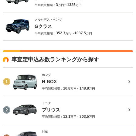
3
1325
平均買取相場：
万円〜
万円
メルセデス・ベンツ
Gクラス
352.3
1037.5
平均買取相場：
万円〜
万円
車査定申込み数ランキングから探す
ホンダ
N-BOX
1
10.8
148.8
平均買取相場：
万円～
万円
トヨタ
プリウス
2
12.1
303.5
平均買取相場：
万円～
万円
日産