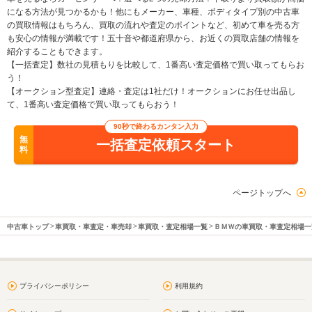
になる方法が見つかるかも！他にもメーカー、車種、ボディタイプ別の中古車
の買取情報はもちろん、買取の流れや査定のポイントなど、初めて車を売る方
も安心の情報が満載です！五十音や都道府県から、お近くの買取店舗の情報を
紹介することもできます。
【一括査定】数社の見積もりを比較して、1番高い査定価格で買い取ってもらお
う！
【オークション型査定】連絡・査定は1社だけ！オークションにお任せ出品し
て、1番高い査定価格で買い取ってもらおう！
90秒で終わるカンタン入力
無
一括査定依頼スタート
料
ページトップへ
中古車トップ
車買取・車査定・車売却
車買取・査定相場一覧
ＢＭＷの車買取・車査定相場一
プライバシーポリシー
利用規約