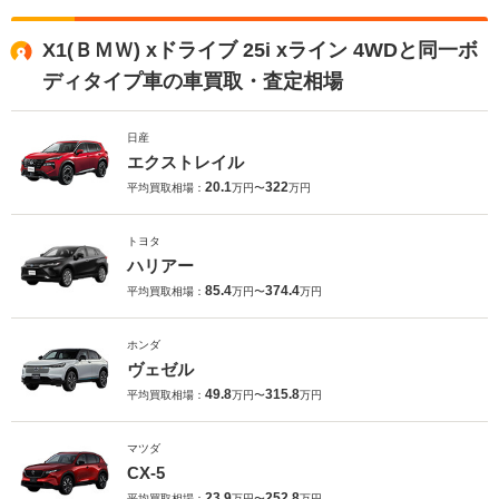
X1(ＢＭＷ) xドライブ 25i xライン 4WDと同一ボ
ディタイプ車の車買取・査定相場
日産
エクストレイル
20.1
322
平均買取相場：
万円〜
万円
トヨタ
ハリアー
85.4
374.4
平均買取相場：
万円〜
万円
ホンダ
ヴェゼル
49.8
315.8
平均買取相場：
万円〜
万円
マツダ
CX-5
23.9
252.8
平均買取相場：
万円〜
万円