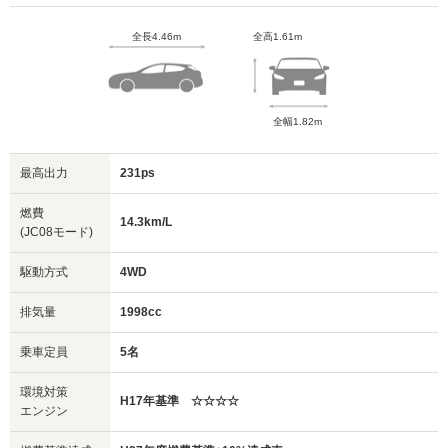
全長4.46m
全高1.61m
全幅1.82m
最高出力
231ps
燃費
14.3km/L
(JC08モード)
駆動方式
4WD
排気量
1998cc
乗車定員
5名
環境対策
H17年基準 ☆☆☆☆
エンジン