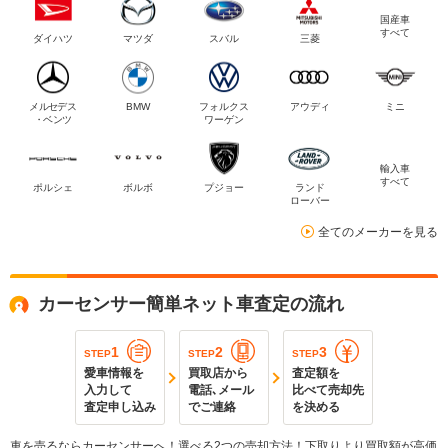
国産車
すべて
ダイハツ
マツダ
スバル
三菱
メルセデス
BMW
フォルクス
アウディ
ミニ
・ベンツ
ワーゲン
輸入車
すべて
ポルシェ
ボルボ
プジョー
ランド
ローバー
全てのメーカーを見る
カーセンサー簡単ネット車査定の流れ
1
2
3
STEP
STEP
STEP
愛車情報を
買取店から
査定額を
入力して
電話､メール
比べて売却先
査定申し込み
でご連絡
を決める
車を売るならカーセンサーへ！選べる2つの売却方法！下取りより買取額が高価