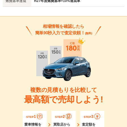
燃費基準達成
H27年度燃費基準+10%達成車
相場情報を確認したら
簡単90秒入力で査定依頼！
(無料)
複数の見積もりを比較して
最高額で売却しよう!
1
2
3
STEP
STEP
STEP
愛車情報を
買取店から
査定額を