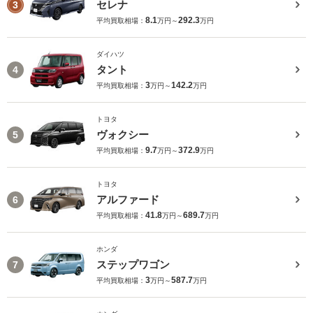
セレナ
3
8.1
292.3
平均買取相場：
万円～
万円
ダイハツ
タント
4
3
142.2
平均買取相場：
万円～
万円
トヨタ
ヴォクシー
5
9.7
372.9
平均買取相場：
万円～
万円
トヨタ
アルファード
6
41.8
689.7
平均買取相場：
万円～
万円
ホンダ
ステップワゴン
7
3
587.7
平均買取相場：
万円～
万円