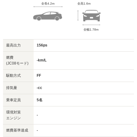
全長4.2m
全高1.6m
全幅1.78m
最高出力
156ps
燃費
-km/L
(JC08モード)
駆動方式
FF
排気量
-cc
乗車定員
5名
環境対策
-
エンジン
燃費基準達成
-