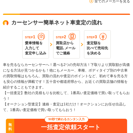
全てのメーカーを見る
カーセンサー簡単ネット車査定の流れ
1
2
3
STEP
STEP
STEP
愛車情報を
買取店から
査定額を
入力して
電話､メール
比べて売却先
査定申し込み
でご連絡
を決める
車を売るならカーセンサーへ！選べる2つの売却方法！下取りより買取額が高価
になる方法が見つかるかも！他にもメーカー、車種、ボディタイプ別の中古車
の買取情報はもちろん、買取の流れや査定のポイントなど、初めて車を売る方
も安心の情報が満載です！五十音や都道府県から、お近くの買取店舗の情報を
紹介することもできます。
【一括査定】数社の見積もりを比較して、1番高い査定価格で買い取ってもらお
う！
【オークション型査定】連絡・査定は1社だけ！オークションにお任せ出品し
て、1番高い査定価格で買い取ってもらおう！
90秒で終わるカンタン入力
無
一括査定依頼スタート
料