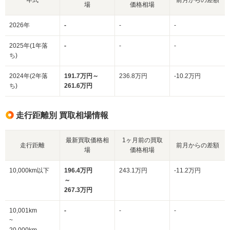
場
価格相場
2026年
-
-
-
2025年(1年落
-
-
-
ち)
2024年(2年落
191.7万円～
236.8万円
-10.2万円
ち)
261.6万円
走行距離別 買取相場情報
最新買取価格相
1ヶ月前の買取
走行距離
前月からの差額
場
価格相場
10,000km以下
196.4万円
243.1万円
-11.2万円
～
267.3万円
10,001km
-
-
-
~