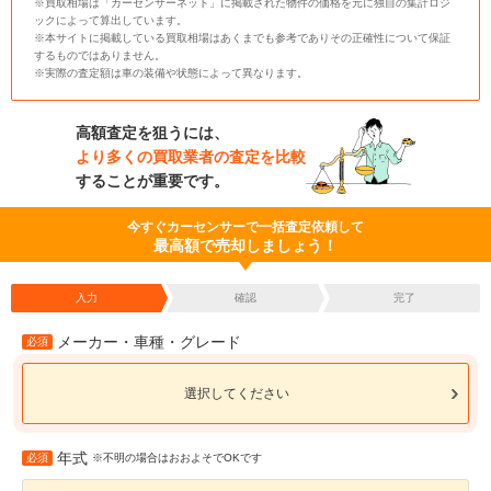
※買取相場は「カーセンサーネット」に掲載された物件の価格を元に独自の集計ロジ
ックによって算出しています。
※本サイトに掲載している買取相場はあくまでも参考でありその正確性について保証
するものではありません。
※実際の査定額は車の装備や状態によって異なります。
高額査定を狙うには、
より多くの買取業者の査定を比較
することが重要です。
今すぐカーセンサーで一括査定依頼して
最高額で売却しましょう！
入力
確認
完了
メーカー・車種・グレード
必須
選択してください
年式
必須
※不明の場合はおおよそでOKです