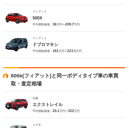
フィアット
500X
36
209.7
平均買取相場：
万円〜
万円
フィアット
ドブロマキシ
181
223.1
平均買取相場：
万円〜
万円
600e(フィアット)と同一ボディタイプ車の車買
取・査定相場
日産
エクストレイル
20.1
322
平均買取相場：
万円〜
万円
スズキ