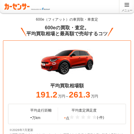
メニュー
600e（フィアット）の車買取・車査定
600eの買取・査定。
平均買取相場と最高額で売却するコツ
平均買取相場額
191.2
261.3
万円～
万円
平均走行距離
平均査定満足度
-
-
(-件)
万km
点
※2026年7月更新