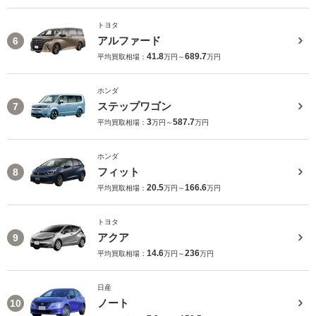
トヨタ
アルファード
6
41.8
689.7
平均買取相場：
万円～
万円
ホンダ
ステップワゴン
7
3
587.7
平均買取相場：
万円～
万円
ホンダ
フィット
8
20.5
166.6
平均買取相場：
万円～
万円
トヨタ
アクア
9
14.6
236
平均買取相場：
万円～
万円
日産
ノート
10