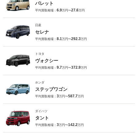
パレット
6.9
27.6
平均買取相場：
万円〜
万円
日産
セレナ
8.1
292.3
平均買取相場：
万円〜
万円
トヨタ
ヴォクシー
9.7
372.9
平均買取相場：
万円〜
万円
ホンダ
ステップワゴン
3
587.7
平均買取相場：
万円〜
万円
ダイハツ
タント
3
142.2
平均買取相場：
万円〜
万円