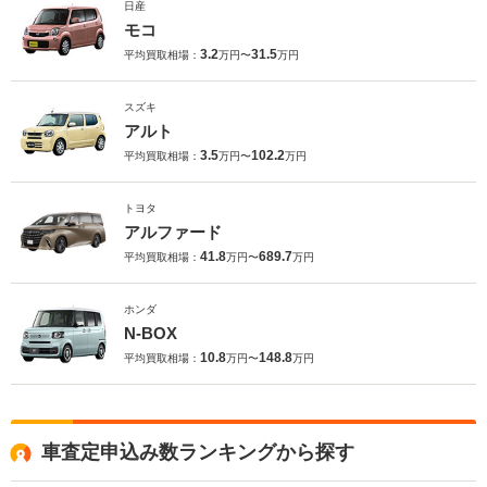
日産
モコ
3.2
31.5
平均買取相場：
万円〜
万円
スズキ
アルト
3.5
102.2
平均買取相場：
万円〜
万円
トヨタ
アルファード
41.8
689.7
平均買取相場：
万円〜
万円
ホンダ
N-BOX
10.8
148.8
平均買取相場：
万円〜
万円
車査定申込み数ランキングから探す