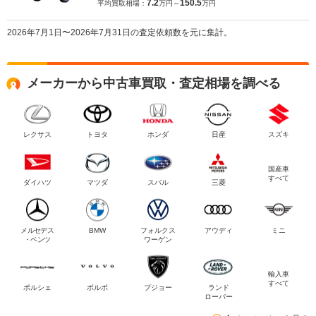
7.2
150.5
平均買取相場：
万円～
万円
2026年7月1日〜2026年7月31日の査定依頼数を元に集計。
メーカーから中古車買取・査定相場を調べる
レクサス
トヨタ
ホンダ
日産
スズキ
国産車
すべて
ダイハツ
マツダ
スバル
三菱
メルセデス
BMW
フォルクス
アウディ
ミニ
・ベンツ
ワーゲン
輸入車
すべて
ポルシェ
ボルボ
プジョー
ランド
ローバー