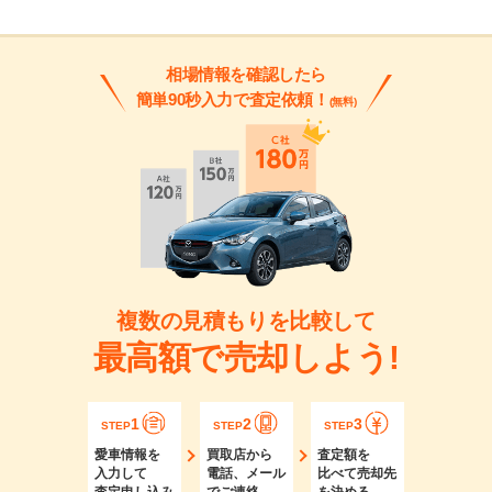
相場情報を確認したら
簡単90秒入力で査定依頼！
(無料)
複数の見積もりを比較して
最高額で売却しよう!
1
2
3
STEP
STEP
STEP
愛車情報を
買取店から
査定額を
入力して
電話、メール
比べて売却先
査定申し込み
でご連絡
を決める