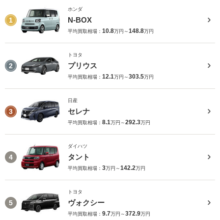
ホンダ
N-BOX
1
10.8
148.8
平均買取相場：
万円～
万円
トヨタ
プリウス
2
12.1
303.5
平均買取相場：
万円～
万円
日産
セレナ
3
8.1
292.3
平均買取相場：
万円～
万円
ダイハツ
タント
4
3
142.2
平均買取相場：
万円～
万円
トヨタ
ヴォクシー
5
9.7
372.9
平均買取相場：
万円～
万円