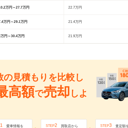
10.2万円～27.7万円
22.7万円
7.4万円～29.1万円
21.4万円
6万円～30.4万円
21.9万円
数の見積もりを比較し
最高額
売却
で
しよ
1
2
3
STEP
STEP
愛車情報を
買取店から
査定額