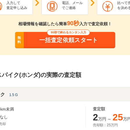
入力して
電話、メール
比べて
査定申し込み
でご連絡
を決め
90秒
相場情報を確認したら簡単
入力で査定依頼！
90秒で終わるカンタン入力
無
一括査定依頼スタート
料
パイク(ホンダ)の実際の査定額
イク
1.5 G
査定額
km未満
2
25
なし
万円
～
万
月売却
売却額：
25万円