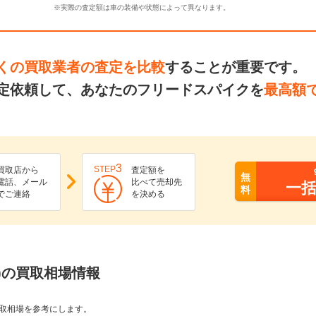
※実際の査定額は車の装備や状態によって異なります。
くの買取業者の査定を比較
することが重要です。
定依頼して、あなたのフリードスパイクを
最高額
3
STEP
買取店から
査定額を
無
電話、メール
比べて売却先
一
料
でご連絡
を決める
)の買取相場情報
取相場を参考にします。