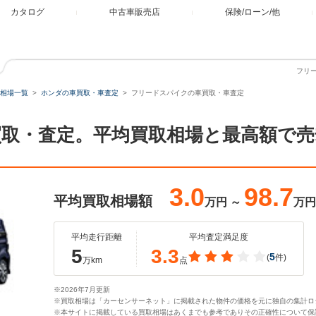
カタログ
中古車販売店
保険/ローン/他
フリ
相場一覧
ホンダの車買取・車査定
フリードスパイクの車買取・車査定
取・査定。平均買取相場と最高額で売
3.0
98.7
平均買取相場額
万円
～
万円
平均走行距離
平均査定満足度
5
3.3
5
(
件)
万km
点
※2026年7月更新
※買取相場は「カーセンサーネット」に掲載された物件の価格を元に独自の集計ロ
※本サイトに掲載している買取相場はあくまでも参考でありその正確性について保