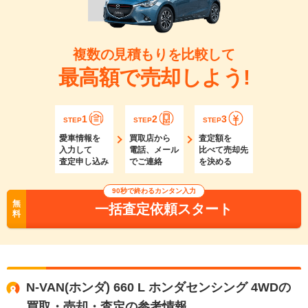
複数の見積もりを比較して
最高額で売却しよう!
1
2
3
STEP
STEP
STEP
愛車情報を
買取店から
査定額を
入力して
電話、メール
比べて売却先
査定申し込み
でご連絡
を決める
90秒で終わるカンタン入力
無
一括査定依頼スタート
料
N-VAN(ホンダ) 660 L ホンダセンシング 4WDの
買取・売却・査定の参考情報