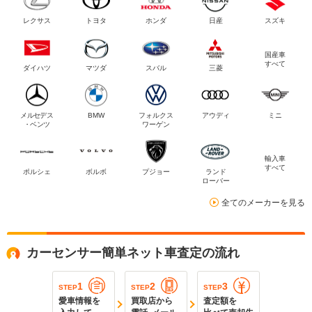
レクサス
トヨタ
ホンダ
日産
スズキ
国産車
すべて
ダイハツ
マツダ
スバル
三菱
メルセデス
BMW
フォルクス
アウディ
ミニ
・ベンツ
ワーゲン
輸入車
すべて
ポルシェ
ボルボ
プジョー
ランド
ローバー
全てのメーカーを見る
カーセンサー簡単ネット車査定の流れ
1
2
3
STEP
STEP
STEP
愛車情報を
買取店から
査定額を