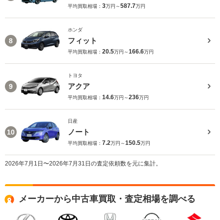
3
587.7
平均買取相場：
万円～
万円
ホンダ
フィット
8
20.5
166.6
平均買取相場：
万円～
万円
トヨタ
アクア
9
14.6
236
平均買取相場：
万円～
万円
日産
ノート
10
7.2
150.5
平均買取相場：
万円～
万円
2026年7月1日〜2026年7月31日の査定依頼数を元に集計。
メーカーから中古車買取・査定相場を調べる