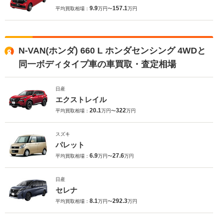
9.9
157.1
平均買取相場：
万円〜
万円
N-VAN(ホンダ) 660 L ホンダセンシング 4WDと
同一ボディタイプ車の車買取・査定相場
日産
エクストレイル
20.1
322
平均買取相場：
万円〜
万円
スズキ
パレット
6.9
27.6
平均買取相場：
万円〜
万円
日産
セレナ
8.1
292.3
平均買取相場：
万円〜
万円