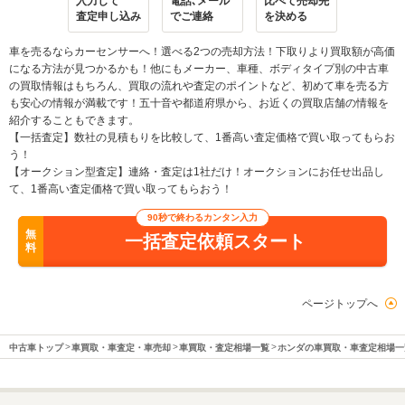
入力して
電話､メール
比べて売却先
査定申し込み
でご連絡
を決める
車を売るならカーセンサーへ！選べる2つの売却方法！下取りより買取額が高価
になる方法が見つかるかも！他にもメーカー、車種、ボディタイプ別の中古車
の買取情報はもちろん、買取の流れや査定のポイントなど、初めて車を売る方
も安心の情報が満載です！五十音や都道府県から、お近くの買取店舗の情報を
紹介することもできます。
【一括査定】数社の見積もりを比較して、1番高い査定価格で買い取ってもらお
う！
【オークション型査定】連絡・査定は1社だけ！オークションにお任せ出品し
て、1番高い査定価格で買い取ってもらおう！
90秒で終わるカンタン入力
無
一括査定依頼スタート
料
ページトップへ
中古車トップ
車買取・車査定・車売却
車買取・査定相場一覧
ホンダの車買取・車査定相場一