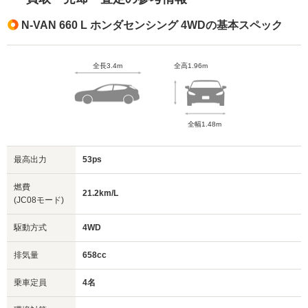
N-VAN 660 L ホンダセンシング 4WDの基本スペック
全長3.4m
全高1.96m
全幅1.48m
最高出力
53ps
燃費
21.2km/L
(JC08モード)
駆動方式
4WD
排気量
658cc
乗車定員
4名