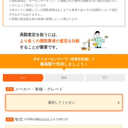
※買取相場は「カーセンサーネット」に掲載された物件の価格を元に独自の集計ロジ
ックによって算出しています。
※本サイトに掲載している買取相場はあくまでも参考でありその正確性について保証
するものではありません。
※実際の査定額は車の装備や状態によって異なります。
高額査定を狙うには、
より多くの買取業者の査定を比較
することが重要です。
今すぐカーセンサーで一括査定依頼して
最高額で売却しましょう！
入力
確認
完了
メーカー・車種・グレード
必須
選択してください
年式
必須
※不明の場合はおおよそでOKです