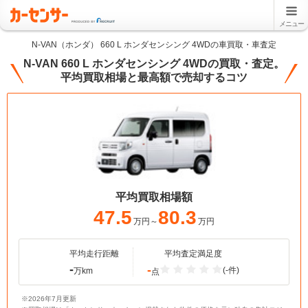
メニュー
N-VAN（ホンダ） 660 L ホンダセンシング 4WDの車買取・車査定
N-VAN 660 L ホンダセンシング 4WDの買取・査定。
平均買取相場と最高額で売却するコツ
平均買取相場額
47.5
80.3
万円～
万円
平均走行距離
平均査定満足度
-
-
(-件)
万km
点
※2026年7月更新