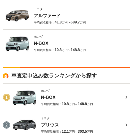
トヨタ
アルファード
41.8
689.7
平均買取相場：
万円〜
万円
ホンダ
N-BOX
10.8
148.8
平均買取相場：
万円〜
万円
車査定申込み数ランキングから探す
ホンダ
N-BOX
1
10.8
148.8
平均買取相場：
万円～
万円
トヨタ
プリウス
2
12.1
303.5
平均買取相場：
万円～
万円