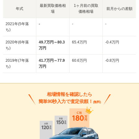
最新買取価格相
1ヶ月前の買取
年式
前月からの差額
場
価格相場
2021年(5年落
-
-
-
ち)
2020年(6年落
49.7万円～80.3
65.4万円
-0.4万円
ち)
万円
2019年(7年落
41.7万円～77.9
60.6万円
-0.8万円
ち)
万円
相場情報を確認したら
簡単90秒入力で査定依頼！
(無料)