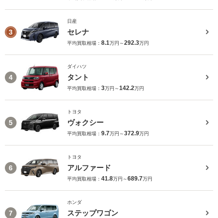
日産
セレナ
3
8.1
292.3
平均買取相場：
万円～
万円
ダイハツ
タント
4
3
142.2
平均買取相場：
万円～
万円
トヨタ
ヴォクシー
5
9.7
372.9
平均買取相場：
万円～
万円
トヨタ
アルファード
6
41.8
689.7
平均買取相場：
万円～
万円
ホンダ
ステップワゴン
7