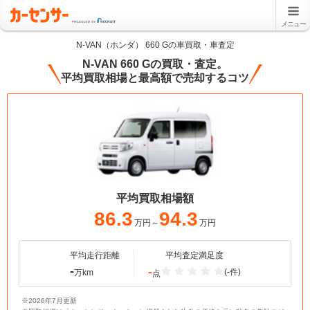
メニュー
N-VAN（ホンダ） 660 Gの車買取・車査定
N-VAN 660 Gの買取・査定。
平均買取相場と最高額で売却するコツ
平均買取相場額
86.3
94.3
万円～
万円
平均走行距離
平均査定満足度
-
-
(-件)
万km
点
※2026年7月更新