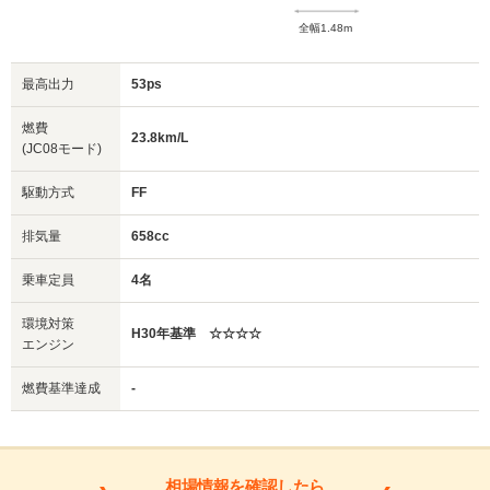
全幅1.48m
最高出力
53ps
燃費
23.8km/L
(JC08モード)
駆動方式
FF
排気量
658cc
乗車定員
4名
環境対策
H30年基準 ☆☆☆☆
エンジン
燃費基準達成
-
相場情報を確認したら