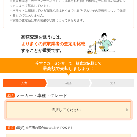
※買取相場は「カーセンサーネット」に掲載された物件の価格を元に独自の集計ロジ
ックによって算出しています。
※本サイトに掲載している買取相場はあくまでも参考でありその正確性について保証
するものではありません。
※実際の査定額は車の装備や状態によって異なります。
高額査定を狙うには、
より多くの買取業者の査定を比較
することが重要です。
今すぐカーセンサーで一括査定依頼して
最高額で売却しましょう！
入力
確認
完了
メーカー・車種・グレード
必須
選択してください
年式
必須
※不明の場合はおおよそでOKです