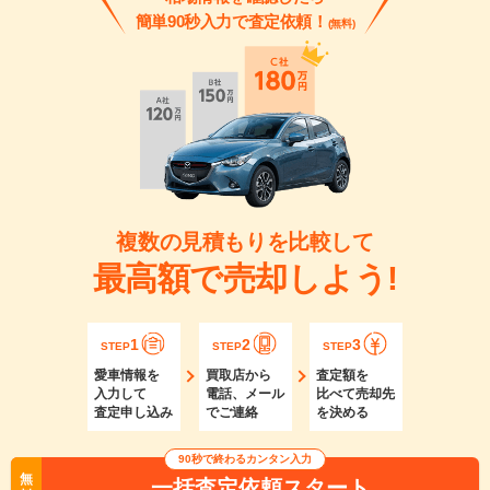
簡単90秒入力で査定依頼！
(無料)
複数の見積もりを比較して
最高額で売却しよう!
1
2
3
STEP
STEP
STEP
愛車情報を
買取店から
査定額を
入力して
電話、メール
比べて売却先
査定申し込み
でご連絡
を決める
90秒で終わるカンタン入力
無
一括査定依頼スタート