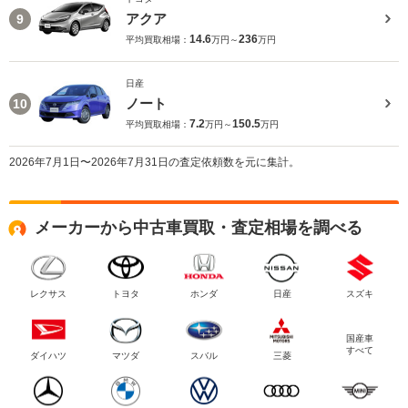
アクア
9
14.6
236
平均買取相場：
万円～
万円
日産
ノート
10
7.2
150.5
平均買取相場：
万円～
万円
2026年7月1日〜2026年7月31日の査定依頼数を元に集計。
メーカーから中古車買取・査定相場を調べる
レクサス
トヨタ
ホンダ
日産
スズキ
国産車
すべて
ダイハツ
マツダ
スバル
三菱