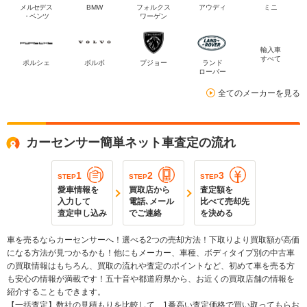
メルセデス
BMW
フォルクス
アウディ
ミニ
・ベンツ
ワーゲン
輸入車
すべて
ポルシェ
ボルボ
プジョー
ランド
ローバー
全てのメーカーを見る
カーセンサー簡単ネット車査定の流れ
1
2
3
STEP
STEP
STEP
愛車情報を
買取店から
査定額を
入力して
電話､メール
比べて売却先
査定申し込み
でご連絡
を決める
車を売るならカーセンサーへ！選べる2つの売却方法！下取りより買取額が高価
になる方法が見つかるかも！他にもメーカー、車種、ボディタイプ別の中古車
の買取情報はもちろん、買取の流れや査定のポイントなど、初めて車を売る方
も安心の情報が満載です！五十音や都道府県から、お近くの買取店舗の情報を
紹介することもできます。
【一括査定】数社の見積もりを比較して、1番高い査定価格で買い取ってもらお