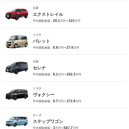
日産
エクストレイル
20.1
322
平均買取相場：
万円〜
万円
スズキ
パレット
6.9
27.6
平均買取相場：
万円〜
万円
日産
セレナ
8.1
292.3
平均買取相場：
万円〜
万円
トヨタ
ヴォクシー
9.7
372.9
平均買取相場：
万円〜
万円
ホンダ
ステップワゴン
3
587.7
平均買取相場：
万円〜
万円