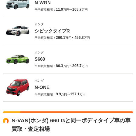
N-WGN
11.9
103.7
平均買取相場：
万円〜
万円
ホンダ
シビックタイプR
260.1
456.3
平均買取相場：
万円〜
万円
ホンダ
S660
86.3
205.7
平均買取相場：
万円〜
万円
ホンダ
N-ONE
9.9
157.1
平均買取相場：
万円〜
万円
N-VAN(ホンダ) 660 Gと同一ボディタイプ車の車
買取・査定相場