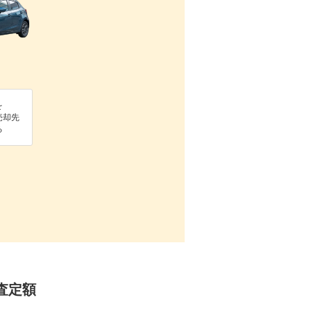
を
売却先
る
の査定額