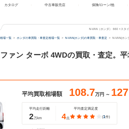
カタログ
中古車販売店
保険/ローン/他
N-VAN（ホンダ） 660 +ス
相場一覧
ホンダの車買取・車査定相場一覧
N-VAN(ホンダ)の車買取・車査定
N-VAN(ホ
タイル ファン ターボ 4WDの買取・査定
108.7
127
平均買取相場額
万円
～
平均走行距離
平均査定満足度
2
4
1
(
件)
万km
点