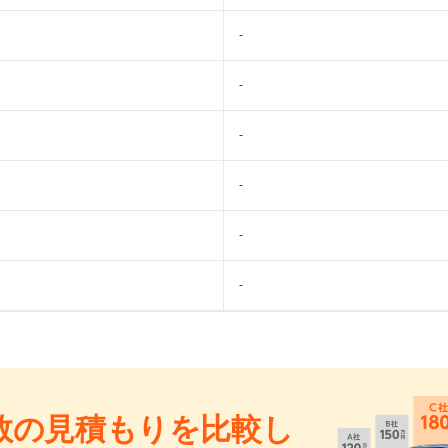
-
-
-
-
-
-
数の見積もりを比較し