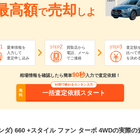
最高額
売却
で
しよ
1
2
3
STEP
STEP
愛車情報を
買取店から
査定額
入力して
電話、メール
比べて
査定申し込み
でご連絡
を決め
90秒
相場情報を確認したら簡単
入力で査定依頼！
90秒で終わるカンタン入力
無
一括査定依頼スタート
料
ホンダ) 660 +スタイル ファン ターボ 4WDの実際