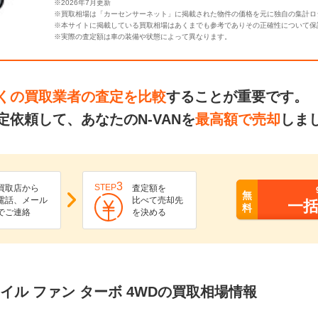
※2026年7月更新
※買取相場は「カーセンサーネット」に掲載された物件の価格を元に独自の集計ロ
※本サイトに掲載している買取相場はあくまでも参考でありその正確性について保
※実際の査定額は車の装備や状態によって異なります。
くの買取業者の査定を比較
することが重要です。
依頼して、あなたのN-VANを
最高額で売却
しま
3
STEP
買取店から
査定額を
無
電話、メール
比べて売却先
一
料
でご連絡
を決める
+スタイル ファン ターボ 4WDの買取相場情報