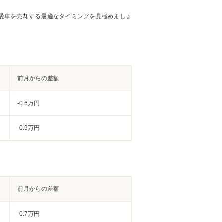
愛車を売却する最適なタイミングを見極めましょ
前月からの差額
-0.6万円
-0.9万円
前月からの差額
-0.7万円