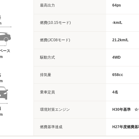
最高出力
64ps
長
燃費(10.15モード)
-km/L
m
燃費(JC08モード)
21.2km/L
ベース
2m
駆動方式
4WD
排気量
658cc
高
6m
乗車定員
4名
幅
環境対策エンジン
H30年基準 
8m
燃費基準達成
H27年度燃費基