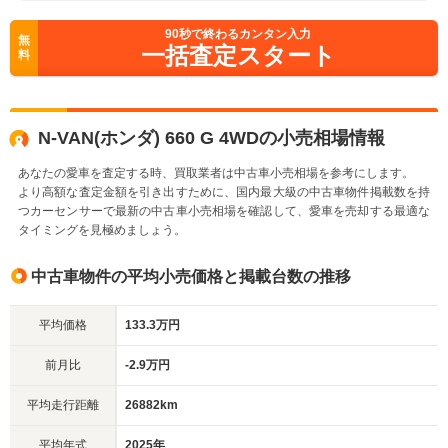
90
秒で終わるカンタン入力
無
一括査定スタート
料
N-VAN(ホンダ) 660 G 4WDの小売相場情報
あなたの愛車を査定する時、買取業者は中古車小売相場を参考にします。
より高額な査定金額を引き出すために、国内最大級の中古車物件掲載数を持
つカーセンサーで最新の中古車小売相場を確認して、愛車を売却する最適な
タイミングを見極めましょう。
中古車物件の平均小売価格と掲載台数の推移
平均価格
133.3万円
前月比
-2.9万円
平均走行距離
26882km
平均年式
2025年