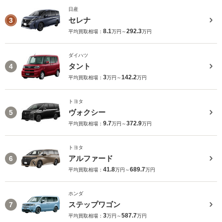
日産
セレナ
3
8.1
292.3
平均買取相場：
万円～
万円
ダイハツ
タント
4
3
142.2
平均買取相場：
万円～
万円
トヨタ
ヴォクシー
5
9.7
372.9
平均買取相場：
万円～
万円
トヨタ
アルファード
6
41.8
689.7
平均買取相場：
万円～
万円
ホンダ
ステップワゴン
7
3
587.7
平均買取相場：
万円～
万円