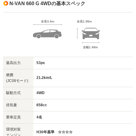
N-VAN 660 G 4WDの基本スペック
全長3.4m
全高1.96m
全幅1.48m
最高出力
53ps
燃費
21.2km/L
(JC08モード)
駆動方式
4WD
排気量
658cc
乗車定員
4名
環境対策
H30年基準 ☆☆☆☆
エンジン