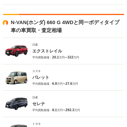
N-VAN(ホンダ) 660 G 4WDと同一ボディタイプ
車の車買取・査定相場
日産
エクストレイル
20.1
322
平均買取相場：
万円〜
万円
スズキ
パレット
6.9
27.6
平均買取相場：
万円〜
万円
日産
セレナ
8.1
292.3
平均買取相場：
万円〜
万円
トヨタ