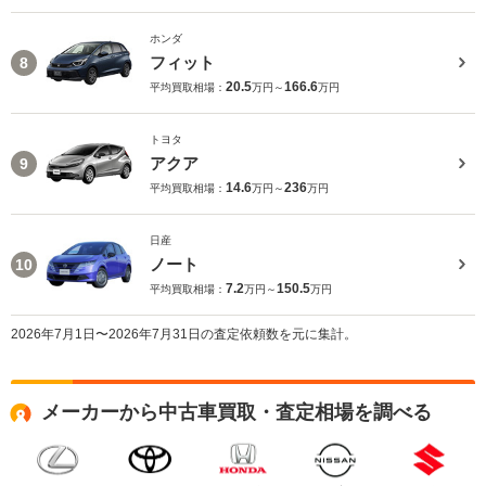
ホンダ
フィット
8
20.5
166.6
平均買取相場：
万円～
万円
トヨタ
アクア
9
14.6
236
平均買取相場：
万円～
万円
日産
ノート
10
7.2
150.5
平均買取相場：
万円～
万円
2026年7月1日〜2026年7月31日の査定依頼数を元に集計。
メーカーから中古車買取・査定相場を調べる