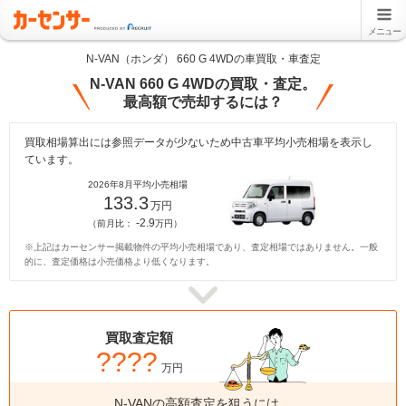
メニュー
N-VAN（ホンダ） 660 G 4WDの車買取・車査定
N-VAN 660 G 4WDの買取・査定。
最高額で売却するには？
買取相場算出には参照データが少ないため中古車平均小売相場を表示し
ています。
2026年8月平均小売相場
133.3
万円
-2.9
（前月比：
万円）
※上記はカーセンサー掲載物件の平均小売相場であり、査定相場ではありません。一般
的に、査定価格は小売価格より低くなります。
買取査定額
????
万円
N-VANの高額査定を狙うには、