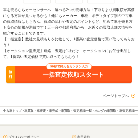
車を売るならカーセンサーへ！選べる2つの売却方法！下取りより買取額が高価
になる方法が見つかるかも！他にもメーカー、車種、ボディタイプ別の中古車
の買取情報はもちろん、買取の流れや査定のポイントなど、初めて車を売る方
も安心の情報が満載です！五十音や都道府県から、お近くの買取店舗の情報を
紹介することもできます。
【一括査定】数社の見積もりを比較して、1番高い査定価格で買い取ってもらお
う！
【オークション型査定】連絡・査定は1社だけ！オークションにお任せ出品し
て、1番高い査定価格で買い取ってもらおう！
90秒で終わるカンタン入力
無
一括査定依頼スタート
料
ページトップへ
中古車トップ
車買取・車査定・車売却
車買取・査定相場一覧
ホンダの車買取・車査定相場一
プライバシーポリシー
利用規約