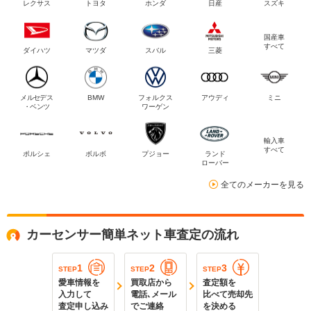
レクサス
トヨタ
ホンダ
日産
スズキ
国産車
すべて
ダイハツ
マツダ
スバル
三菱
メルセデス
BMW
フォルクス
アウディ
ミニ
・ベンツ
ワーゲン
輸入車
すべて
ポルシェ
ボルボ
プジョー
ランド
ローバー
全てのメーカーを見る
カーセンサー簡単ネット車査定の流れ
1
2
3
STEP
STEP
STEP
愛車情報を
買取店から
査定額を
入力して
電話､メール
比べて売却先
査定申し込み
でご連絡
を決める