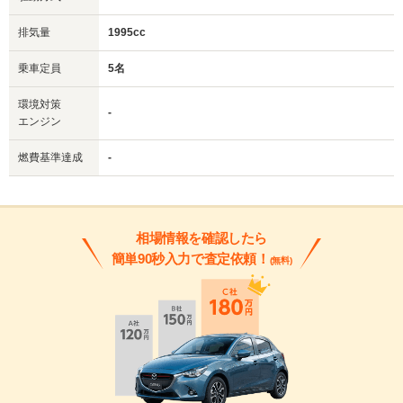
排気量
1995cc
乗車定員
5名
環境対策
-
エンジン
燃費基準達成
-
相場情報を確認したら
簡単90秒入力で査定依頼！
(無料)