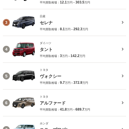
12.1
303.5
平均買取相場：
万円～
万円
日産
セレナ
3
8.1
292.3
平均買取相場：
万円～
万円
ダイハツ
タント
4
3
142.2
平均買取相場：
万円～
万円
トヨタ
ヴォクシー
5
9.7
372.9
平均買取相場：
万円～
万円
トヨタ
アルファード
6
41.8
689.7
平均買取相場：
万円～
万円
ホンダ