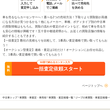
入力して
電話､メール
比べて売却先
査定申し込み
でご連絡
を決める
車を売るならカーセンサーへ！選べる2つの売却方法！下取りより買取額が高価
になる方法が見つかるかも！他にもメーカー、車種、ボディタイプ別の中古車
の買取情報はもちろん、買取の流れや査定のポイントなど、初めて車を売る方
も安心の情報が満載です！五十音や都道府県から、お近くの買取店舗の情報を
紹介することもできます。
【一括査定】数社の見積もりを比較して、1番高い査定価格で買い取ってもらお
う！
【オークション型査定】連絡・査定は1社だけ！オークションにお任せ出品し
て、1番高い査定価格で買い取ってもらおう！
90秒で終わるカンタン入力
無
一括査定依頼スタート
料
ページトップへ
中古車トップ
車買取・車査定・車売却
車買取・査定相場一覧
ジープの車買取・車査定相場一