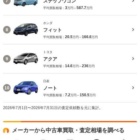
ステップワゴン
7
3
587.7
平均買取相場：
万円～
万円
ホンダ
フィット
8
20.5
166.6
平均買取相場：
万円～
万円
トヨタ
アクア
9
14.6
236
平均買取相場：
万円～
万円
日産
ノート
10
7.2
150.5
平均買取相場：
万円～
万円
2026年7月1日〜2026年7月31日の査定依頼数を元に集計。
メーカーから中古車買取・査定相場を調べる