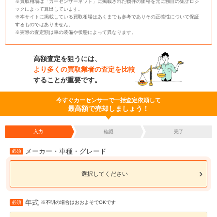
※買取相場は「カーセンサーネット」に掲載された物件の価格を元に独自の集計ロジ
ックによって算出しています。
※本サイトに掲載している買取相場はあくまでも参考でありその正確性について保証
するものではありません。
※実際の査定額は車の装備や状態によって異なります。
高額査定を狙うには、
より多くの買取業者の査定を比較
することが重要です。
今すぐカーセンサーで一括査定依頼して
最高額で売却しましょう！
入力
確認
完了
メーカー・車種・グレード
必須
選択してください
年式
必須
※不明の場合はおおよそでOKです