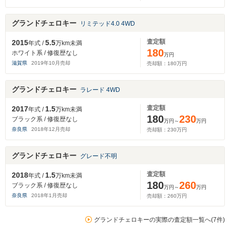
グランドチェロキー
リミテッド4.0 4WD
査定額
2015
5.5
年式 /
万km未満
180
ホワイト系 / 修復歴なし
万円
滋賀県
2019
年
10
月売却
売却額：
180
万円
グランドチェロキー
ラレード 4WD
査定額
2017
1.5
年式 /
万km未満
180
230
ブラック系 / 修復歴なし
万円～
万円
奈良県
2018
年
12
月売却
売却額：
230
万円
グランドチェロキー
グレード不明
査定額
2018
1.5
年式 /
万km未満
180
260
ブラック系 / 修復歴なし
万円～
万円
奈良県
2018
年
1
月売却
売却額：
260
万円
グランドチェロキーの実際の査定額一覧へ(7件)