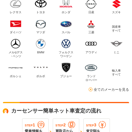
レクサス
トヨタ
ホンダ
日産
スズキ
国産車
すべて
ダイハツ
マツダ
スバル
三菱
メルセデス
BMW
フォルクス
アウディ
ミニ
・ベンツ
ワーゲン
輸入車
すべて
ポルシェ
ボルボ
プジョー
ランド
ローバー
全てのメーカーを見る
カーセンサー簡単ネット車査定の流れ
1
2
3
STEP
STEP
STEP
愛車情報を
買取店から
査定額を