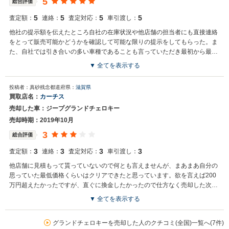
5
総合評価
5
5
5
5
査定額：
連絡：
査定対応：
車引渡し：
他社の提示額を伝えたところ自社の在庫状況や他店舗の担当者にも直接連絡
をとって販売可能かどうかを確認して可能な限りの提示をしてもらった。ま
た、自社では引き合いの多い車種であることも言っていただき最初から最後
まで過剰なかけ引きなく取り引き出来た。
▼ 全てを表示する
投稿者：真砂残念
都道府県：
滋賀県
買取店名：
カーチス
売却した車：ジープグランドチェロキー
売却時期：2019年10月
3
総合評価
3
3
3
3
査定額：
連絡：
査定対応：
車引渡し：
他店舗に見積もって貰っていないので何とも言えませんが、まあまあ自分の
思っていた最低価格くらいはクリアできたと思っています。欲を言えば200
万円超えたかったですが、直ぐに換金したかったので仕方なく売却した次第
です。
▼ 全てを表示する
グランドチェロキーを売却した人のクチコミ(全国)一覧へ(7件)