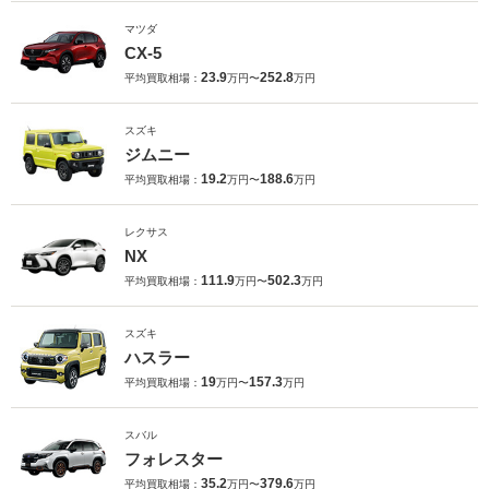
マツダ
CX-5
23.9
252.8
平均買取相場：
万円〜
万円
スズキ
ジムニー
19.2
188.6
平均買取相場：
万円〜
万円
レクサス
NX
111.9
502.3
平均買取相場：
万円〜
万円
スズキ
ハスラー
19
157.3
平均買取相場：
万円〜
万円
スバル
フォレスター
35.2
379.6
平均買取相場：
万円〜
万円