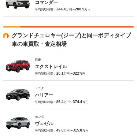
コマンダー
244.4
288.9
平均買取相場：
万円〜
万円
グランドチェロキー(ジープ)と同一ボディタイプ
車の車買取・査定相場
日産
エクストレイル
20.1
322
平均買取相場：
万円〜
万円
トヨタ
ハリアー
85.4
374.4
平均買取相場：
万円〜
万円
ホンダ
ヴェゼル
49.8
315.8
平均買取相場：
万円〜
万円