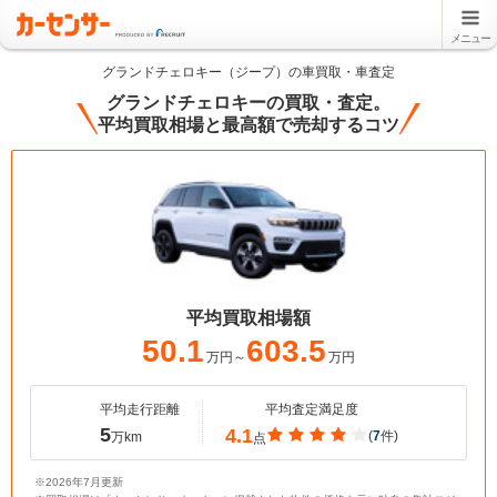
メニュー
グランドチェロキー（ジープ）の車買取・車査定
グランドチェロキーの買取・査定。
平均買取相場と最高額で売却するコツ
平均買取相場額
50.1
603.5
万円～
万円
平均走行距離
平均査定満足度
5
4.1
(
7
件)
万km
点
※2026年7月更新