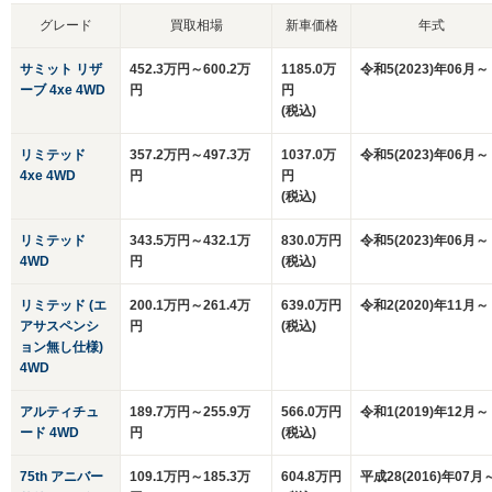
グレード
買取相場
新車価格
年式
サミット リザ
452.3万円～600.2万
1185.0万
令和5(2023)年06月～
ーブ 4xe 4WD
円
円
(税込)
リミテッド
357.2万円～497.3万
1037.0万
令和5(2023)年06月～
4xe 4WD
円
円
(税込)
リミテッド
343.5万円～432.1万
830.0万円
令和5(2023)年06月～
4WD
円
(税込)
リミテッド (エ
200.1万円～261.4万
639.0万円
令和2(2020)年11月～
アサスペンシ
円
(税込)
ョン無し仕様)
4WD
アルティチュ
189.7万円～255.9万
566.0万円
令和1(2019)年12月～
ード 4WD
円
(税込)
75th アニバー
109.1万円～185.3万
604.8万円
平成28(2016)年07月