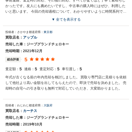
事前連絡、査定時の対応、その後の対応、すべてが驚くほど丁寧で素晴らし
かったです。友人にも薦めたいですし、中古車の購入時にはぜひ、利用した
いと思います。 今回の売却過程について、わかりやすいように時間系列で箇
条書きにします。 ・カーセンサーを通して５社に申し込み。 ・すべての会
▼ 全てを表示する
社の方から、申し込み後すぐに連絡をいただき、査定日程を申し込み。１社
買取店からの返信
の方から、相場をお知らせいただきとても助かりました。 ・同日同時刻に５
投稿者：さかやま
都道府県：
東京都
お世話になっております。 株式会社ネクステージでございます。 この
社の方にお越しいただき査定。 ・修理歴、事故歴などを現場で再度確認、説
買取店名：
アップル
度はネクステージをご利用いただきまして誠にありがとうございまし
明、その後、各社の方が査定。３０分程度の査定。 ・査定が終わった会社の
売却した車：ジープグランドチェロキー
た。 弊社スタッフの接客をお褒め頂き光栄です。 今後もご満足いただ
方から金額を書いたメモ。 ・すべての査定が終わった時点で、一斉に金額を
けるよう精進してまいります。 スタッフ一同、またのご利用お待ちし
開示、その中で最高額の会社の方と契約。 ・査定終了後３０分程度で契約書
売却時期：2021年12月
ております。
を作成いただき、サイン、引き渡し日時を設定。その際に準備する書類（印
5
総合評価
鑑証明、委任状、納税証明書、税金還付譲渡書）をお知らせいただき、それ
らの用途、売却金振り込み時期をお知らせいただきました。 ・車を引き渡し
5
5
5
5
査定額：
連絡：
査定対応：
車引渡し：
てから入金まで１週間以内。 みなさんの参考になれば幸いです。
年式が古くなる前の年内売却を検討しました。 買取り専門店に見積りを依頼
して他社より高い金額を出してもらえたので、即決で売却を決めました。 売
却時の自宅への引き取りも無料で対応していただき、大変助かりました。
投稿者：わじわじ
都道府県：
大阪府
買取店名：
カーチス
売却した車：ジープグランドチェロキー
売却時期：2019年10月