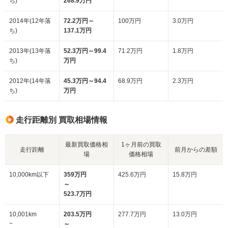
ち)
268.9万円
2014年(12年落
72.2万円～
100万円
3.0万円
ち)
137.1万円
2013年(13年落
52.3万円～99.4
71.2万円
1.8万円
ち)
万円
2012年(14年落
45.3万円～94.4
68.9万円
2.3万円
ち)
万円
走行距離別 買取相場情報
最新買取価格相
1ヶ月前の買取
走行距離
前月からの差額
場
価格相場
10,000km以下
359万円
425.6万円
15.8万円
～
523.7万円
10,001km
203.5万円
277.7万円
13.0万円
~
～