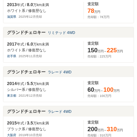
査定額
2013
8.0
年式 /
万km未満
78
ホワイト系 / 修復歴なし
万円
滋賀県
2025
年
12
月売却
売却額：
78
万円
グランドチェロキー
リミテッド 4WD
査定額
2017
6.0
年式 /
万km未満
150
225
ホワイト系 / 修復歴なし
万円～
万円
岩手県
2025
年
11
月売却
売却額：
225
万円
グランドチェロキー
ラレード 4WD
査定額
2014
5.5
年式 /
万km未満
60
100
シルバー系 / 修復歴なし
万円～
万円
東京都
2021
年
12
月売却
売却額：
100
万円
グランドチェロキー
ラレード 4WD
査定額
2015
3.5
年式 /
万km未満
200
310
ブラック系 / 修復歴なし
万円～
万円
大阪府
2019
年
10
月売却
売却額：
310
万円