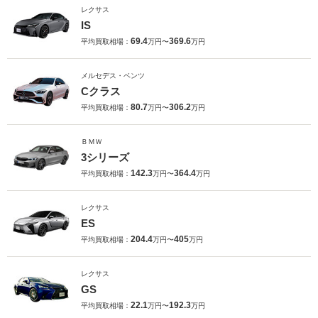
レクサス
IS
69.4
369.6
平均買取相場：
万円〜
万円
メルセデス・ベンツ
Cクラス
80.7
306.2
平均買取相場：
万円〜
万円
ＢＭＷ
3シリーズ
142.3
364.4
平均買取相場：
万円〜
万円
レクサス
ES
204.4
405
平均買取相場：
万円〜
万円
レクサス
GS
22.1
192.3
平均買取相場：
万円〜
万円