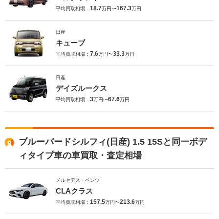
18.7
167.3
平均買取相場：
万円〜
万円
日産
キューブ
7.6
33.3
平均買取相場：
万円〜
万円
日産
デイズルークス
3
67.6
平均買取相場：
万円〜
万円
ブルーバードシルフィ(日産) 1.5 15Sと同一ボデ
ィタイプ車の車買取・査定相場
メルセデス・ベンツ
CLAクラス
157.5
213.6
平均買取相場：
万円〜
万円