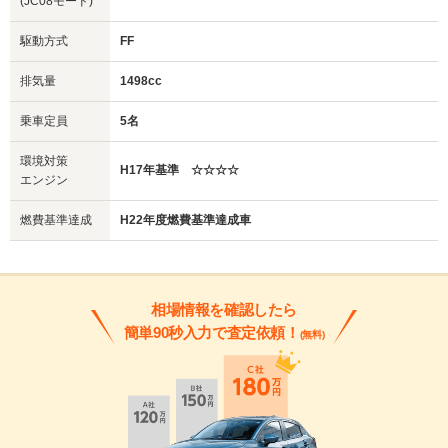
(JC08モード)
駆動方式
FF
排気量
1498cc
乗車定員
5名
環境対策
H17年基準 ☆☆☆☆
エンジン
燃費基準達成
H22年度燃費基準達成車
相場情報を確認したら
簡単90秒入力で査定依頼！
(無料)