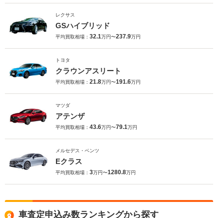
レクサス
GSハイブリッド
32.1
237.9
平均買取相場：
万円〜
万円
トヨタ
クラウンアスリート
21.8
191.6
平均買取相場：
万円〜
万円
マツダ
アテンザ
43.6
79.1
平均買取相場：
万円〜
万円
メルセデス・ベンツ
Eクラス
3
1280.8
平均買取相場：
万円〜
万円
車査定申込み数ランキングから探す