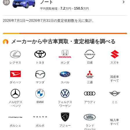
ノート
10
7.2
150.5
平均買取相場：
万円～
万円
2026年7月1日〜2026年7月31日の査定依頼数を元に集計。
メーカーから中古車買取・査定相場を調べる
レクサス
トヨタ
ホンダ
日産
スズキ
国産車
すべて
ダイハツ
マツダ
スバル
三菱
メルセデス
BMW
フォルクス
アウディ
ミニ
・ベンツ
ワーゲン
輸入車
すべて
ポルシェ
ボルボ
プジョー
ランド
ローバー