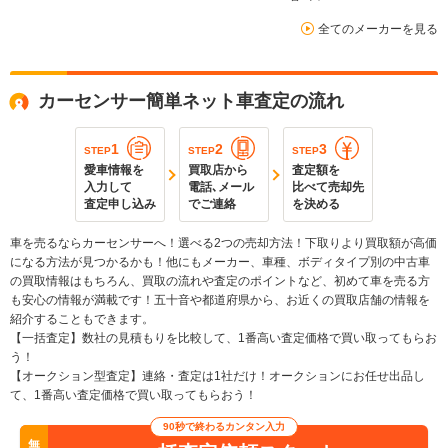
全てのメーカーを見る
カーセンサー簡単ネット車査定の流れ
1
2
3
STEP
STEP
STEP
愛車情報を
買取店から
査定額を
入力して
電話､メール
比べて売却先
査定申し込み
でご連絡
を決める
車を売るならカーセンサーへ！選べる2つの売却方法！下取りより買取額が高価
になる方法が見つかるかも！他にもメーカー、車種、ボディタイプ別の中古車
の買取情報はもちろん、買取の流れや査定のポイントなど、初めて車を売る方
も安心の情報が満載です！五十音や都道府県から、お近くの買取店舗の情報を
紹介することもできます。
【一括査定】数社の見積もりを比較して、1番高い査定価格で買い取ってもらお
う！
【オークション型査定】連絡・査定は1社だけ！オークションにお任せ出品し
て、1番高い査定価格で買い取ってもらおう！
90秒で終わるカンタン入力
無