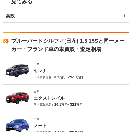
見てみる
英数
ブルーバードシルフィ(日産) 1.5 15Sと同一メー
カー・ブランド車の車買取・査定相場
日産
セレナ
8.1
292.3
平均買取相場：
万円〜
万円
日産
エクストレイル
20.1
322
平均買取相場：
万円〜
万円
日産
ノート