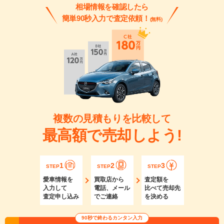
相場情報を確認したら
簡単90秒入力で査定依頼！
(無料)
複数の見積もりを比較して
最高額で売却しよう!
1
2
3
STEP
STEP
STEP
愛車情報を
買取店から
査定額を
入力して
電話、メール
比べて売却先
査定申し込み
でご連絡
を決める
90秒で終わるカンタン入力