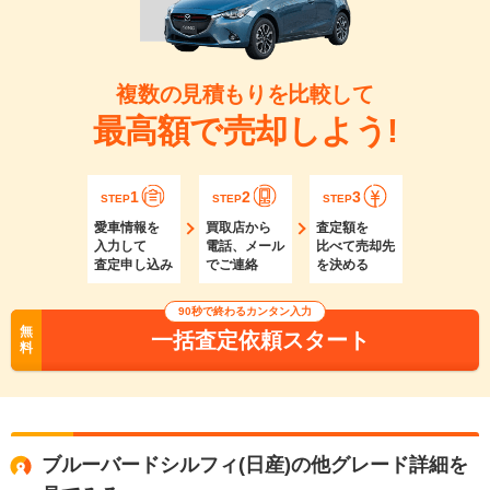
複数の見積もりを比較して
最高額で売却しよう!
1
2
3
STEP
STEP
STEP
愛車情報を
買取店から
査定額を
入力して
電話、メール
比べて売却先
査定申し込み
でご連絡
を決める
90秒で終わるカンタン入力
無
一括査定依頼スタート
料
ブルーバードシルフィ(日産)の他グレード詳細を