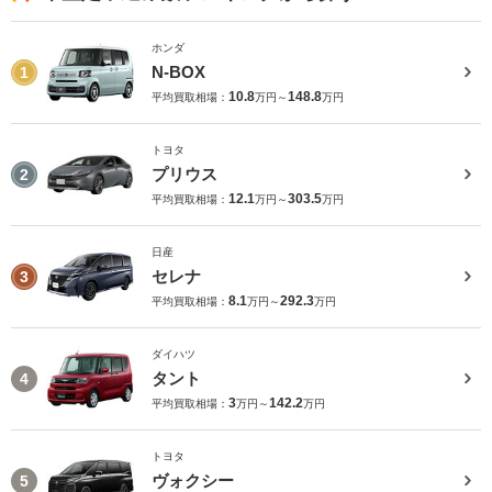
ホンダ
N-BOX
1
10.8
148.8
平均買取相場：
万円～
万円
トヨタ
プリウス
2
12.1
303.5
平均買取相場：
万円～
万円
日産
セレナ
3
8.1
292.3
平均買取相場：
万円～
万円
ダイハツ
タント
4
3
142.2
平均買取相場：
万円～
万円
トヨタ
ヴォクシー
5