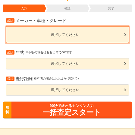
入力
確認
完了
メーカー・車種・グレード
必須
選択してください
年式
必須
※不明の場合はおおよそでOKです
選択してください
走行距離
必須
※不明の場合はおおよそでOKです
選択してください
90
秒で終わるカンタン入力
無
一括査定スタート
料