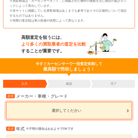
※買取相場は「カーセンサーネット」に掲載された物件の価格を元に独自の集計ロジ
ックによって算出しています。
※本サイトに掲載している買取相場はあくまでも参考でありその正確性について保証
するものではありません。
※実際の査定額は車の装備や状態によって異なります。
高額査定を狙うには、
より多くの買取業者の査定を比較
することが重要です。
今すぐカーセンサーで一括査定依頼して
最高額で売却しましょう！
入力
確認
完了
メーカー・車種・グレード
必須
選択してください
年式
必須
※不明の場合はおおよそでOKです