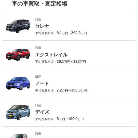
車の車買取・査定相場
日産
セレナ
8.1
292.3
平均買取相場：
万円〜
万円
日産
エクストレイル
20.1
322
平均買取相場：
万円〜
万円
日産
ノート
7.2
150.5
平均買取相場：
万円〜
万円
日産
デイズ
8
109.9
平均買取相場：
万円〜
万円
日産