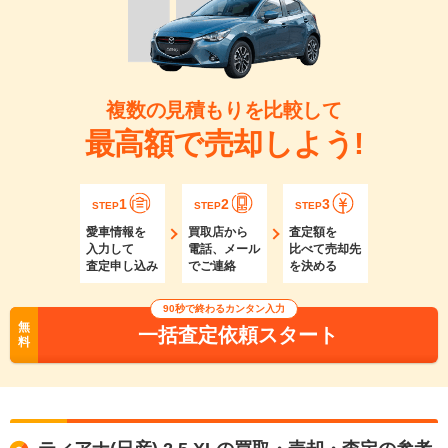
複数の見積もりを比較して
最高額で売却しよう!
1
2
3
STEP
STEP
STEP
愛車情報を
買取店から
査定額を
入力して
電話、メール
比べて売却先
査定申し込み
でご連絡
を決める
90秒で終わるカンタン入力
無
一括査定依頼スタート
料