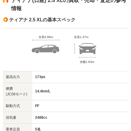
ティアナ(日産) 2.5 XLの買取・売却・査定の参考
情報
ティアナ 2.5 XLの基本スペック
全長4.88m
全高1.47m
全幅1.83m
最高出力
173ps
燃費
14.4km/L
(JC08モード)
駆動方式
FF
排気量
2488cc
乗車定員
5名