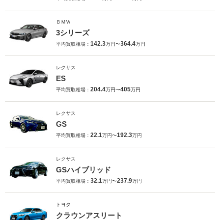
ＢＭＷ
3シリーズ
142.3
364.4
平均買取相場：
万円〜
万円
レクサス
ES
204.4
405
平均買取相場：
万円〜
万円
レクサス
GS
22.1
192.3
平均買取相場：
万円〜
万円
レクサス
GSハイブリッド
32.1
237.9
平均買取相場：
万円〜
万円
トヨタ
クラウンアスリート