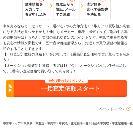
愛車情報を
買取店から
査定額を
入力して
電話､メール
比べて売却先
査定申し込み
でご連絡
を決める
車を売るならカーセンサーへ！選べる2つの売却方法！下取りより買取額が高価
になる方法が見つかるかも！他にもメーカー、車種、ボディタイプ別の中古車
の買取情報はもちろん、買取の流れや査定のポイントなど、初めて車を売る方
も安心の情報が満載です！五十音や都道府県から、お近くの買取店舗の情報を
紹介することもできます。
【一括査定】数社の見積もりを比較して、1番高い査定価格で買い取ってもらお
う！
【オークション型査定】連絡・査定は1社だけ！オークションにお任せ出品し
て、1番高い査定価格で買い取ってもらおう！
90秒で終わるカンタン入力
無
一括査定依頼スタート
料
ページトップへ
中古車トップ
車買取・車査定・車売却
車買取・査定相場一覧
日産の車買取・車査定相場一覧