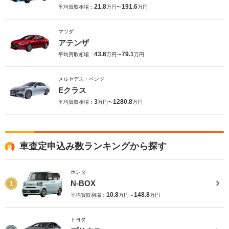
21.8
191.6
平均買取相場：
万円〜
万円
マツダ
アテンザ
43.6
79.1
平均買取相場：
万円〜
万円
メルセデス・ベンツ
Eクラス
3
1280.8
平均買取相場：
万円〜
万円
車査定申込み数ランキングから探す
ホンダ
N-BOX
1
10.8
148.8
平均買取相場：
万円～
万円
トヨタ