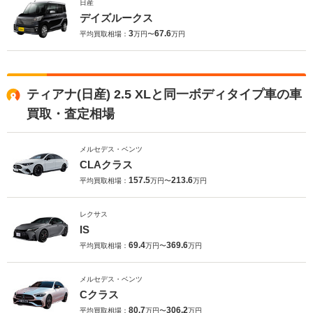
日産
デイズルークス
3
67.6
平均買取相場：
万円〜
万円
ティアナ(日産) 2.5 XLと同一ボディタイプ車の車
買取・査定相場
メルセデス・ベンツ
CLAクラス
157.5
213.6
平均買取相場：
万円〜
万円
レクサス
IS
69.4
369.6
平均買取相場：
万円〜
万円
メルセデス・ベンツ
Cクラス
80.7
306.2
平均買取相場：
万円〜
万円