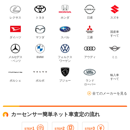
レクサス
トヨタ
ホンダ
日産
スズキ
国産車
すべて
ダイハツ
マツダ
スバル
三菱
メルセデス
BMW
フォルクス
アウディ
ミニ
・ベンツ
ワーゲン
輸入車
すべて
ポルシェ
ボルボ
プジョー
ランド
ローバー
全てのメーカーを見る
カーセンサー簡単ネット車査定の流れ
1
2
3
STEP
STEP
STEP