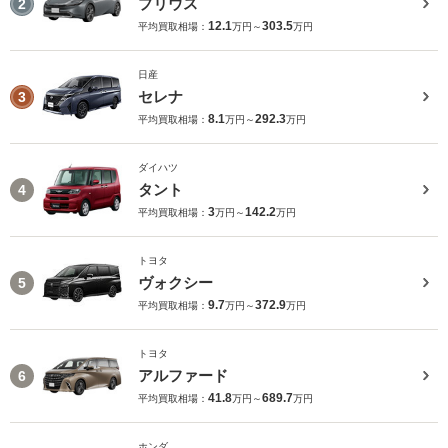
プリウス
2
12.1
303.5
平均買取相場：
万円～
万円
日産
セレナ
3
8.1
292.3
平均買取相場：
万円～
万円
ダイハツ
タント
4
3
142.2
平均買取相場：
万円～
万円
トヨタ
ヴォクシー
5
9.7
372.9
平均買取相場：
万円～
万円
トヨタ
アルファード
6
41.8
689.7
平均買取相場：
万円～
万円
ホンダ