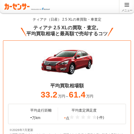
メニュー
ティアナ（日産） 2.5 XLの車買取・車査定
ティアナ 2.5 XLの買取・査定。
平均買取相場と最高額で売却するコツ
平均買取相場額
33.2
61.4
万円～
万円
平均走行距離
平均査定満足度
-
-
(-件)
万km
点
※2026年7月更新