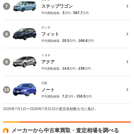
ステップワゴン
7
3
587.7
平均買取相場：
万円～
万円
ホンダ
フィット
8
20.5
166.6
平均買取相場：
万円～
万円
トヨタ
アクア
9
14.6
236
平均買取相場：
万円～
万円
日産
ノート
10
7.2
150.5
平均買取相場：
万円～
万円
2026年7月1日〜2026年7月31日の査定依頼数を元に集計。
メーカーから中古車買取・査定相場を調べる